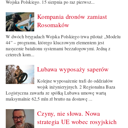
Wojska Polskiego. 15 sierpnia po raz pierwsz...
Kompania dronów zamiast
Rosomaków
W dwóch brygadach Wojska Polskiego trwa pilotaż „Modelu
44” – programu, którego kluczowym elementem jest
nasycenie batalionu systemami bezzałogowymi. Jedną z
czterech kom...
Lubawa wyposaży saperów
Kolejne wyposażenie trafi do oddziałów
wojsk inżynieryjnych. 2 Regionalna Baza
Logistyczna zawarła ze spółką Lubawa umowę wartą
maksymalnie 62,5 mln zł brutto na dostawę ...
Czyny, nie słowa. Nowa
strategia UE wobec rosyjskich