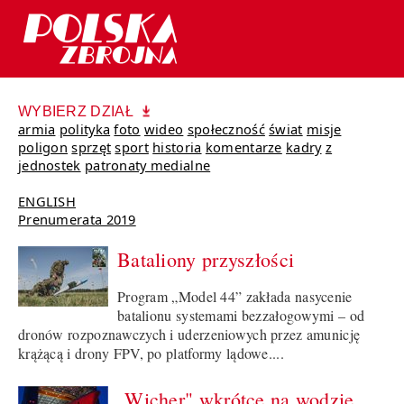
WYBIERZ DZIAŁ
armia
polityka
foto
wideo
społeczność
świat
misje
poligon
sprzęt
sport
historia
komentarze
kadry
z
jednostek
patronaty medialne
ENGLISH
Prenumerata 2019
Bataliony przyszłości
Program „Model 44” zakłada nasycenie
batalionu systemami bezzałogowymi – od
dronów rozpoznawczych i uderzeniowych przez amunicję
krążącą i drony FPV, po platformy lądowe....
„Wicher" wkrótce na wodzie