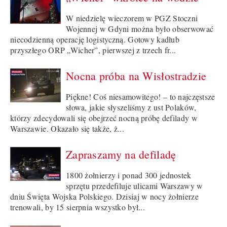
W niedzielę wieczorem w PGZ Stoczni
Wojennej w Gdyni można było obserwować
niecodzienną operację logistyczną. Gotowy kadłub
przyszłego ORP „Wicher”, pierwszej z trzech fr...
Nocna próba na Wisłostradzie
Piękne! Coś niesamowitego! – to najczęstsze
słowa, jakie słyszeliśmy z ust Polaków,
którzy zdecydowali się obejrzeć nocną próbę defilady w
Warszawie. Okazało się także, ż...
Zapraszamy na defiladę
1800 żołnierzy i ponad 300 jednostek
sprzętu przedefiluje ulicami Warszawy w
dniu Święta Wojska Polskiego. Dzisiaj w nocy żołnierze
trenowali, by 15 sierpnia wszystko był...