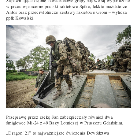
Zapewniające osłonę szwadronowe grupy bojowe są wyposażone
w przeciwpancerne pociski rakietowe Spike, lekkie moździerze
Antos oraz przeciwlotnicze zestawy rakietowe Grom – wylicza
ppłk Kowalski.
Przeprawę przez rzekę San zabezpieczały również dwa
śmigłowce Mi-24 z 49 Bazy Lotniczej w Pruszczu Gdańskim.
„Dragon '21” to najważniejsze ćwiczenia Dowództwa