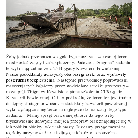
Żeby jednak przeprawa w ogóle była możliwa, wcześniej teren
musi zostać zajęty i zabezpieczony. Podczas „Dragona” zadania
te wykonują żołnierze z 25 Brygady Kawalerii Powietrznej. –
Nasze pododdziały uchwyciły oba brzegi rzeki oraz wystawiły
posterunki ubezpieczenia
. Następnie przewodnicy poprowadzili
maszerujących żołnierzy przez wydzielone ścieżki przeprawy –
mówi ppłk Zbigniew Kowalski z pionu szkolenia 25 Brygady
Kawalerii Powietrznej. Oficer podkreśla, że teren ten jest trudno
dostępny, dlatego to właśnie pododdziały kawalerii powietrznej
wykorzystujące śmigłowce są najlepsze do realizacji tego typu
zadania. – Mamy sprzęt oraz umiejętności do tego, żeby
błyskawicznie uchwycić miejsca przepraw oraz znajdujące się w
ich pobliżu obiekty, takie jak mosty. Jesteśmy przygotowani na
to, żeby utrzymywać je tak długo, jak będzie to potrzebne.