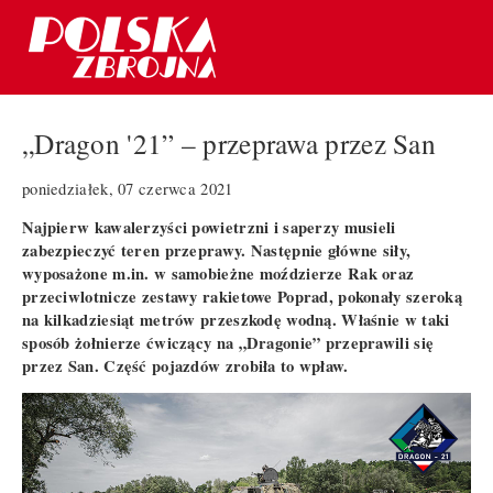
„Dragon '21” – przeprawa przez San
poniedziałek, 07 czerwca 2021
Najpierw kawalerzyści powietrzni i saperzy musieli
zabezpieczyć teren przeprawy. Następnie główne siły,
wyposażone m.in. w samobieżne moździerze Rak oraz
przeciwlotnicze zestawy rakietowe Poprad, pokonały szeroką
na kilkadziesiąt metrów przeszkodę wodną. Właśnie w taki
sposób żołnierze ćwiczący na „Dragonie” przeprawili się
przez San. Część pojazdów zrobiła to wpław.