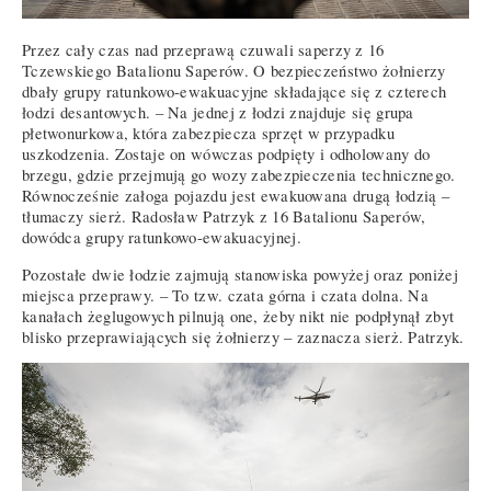
Przez cały czas nad przeprawą czuwali saperzy z 16
Tczewskiego Batalionu Saperów. O bezpieczeństwo żołnierzy
dbały grupy ratunkowo-ewakuacyjne składające się z czterech
łodzi desantowych. – Na jednej z łodzi znajduje się grupa
płetwonurkowa, która zabezpiecza sprzęt w przypadku
uszkodzenia. Zostaje on wówczas podpięty i odholowany do
brzegu, gdzie przejmują go wozy zabezpieczenia technicznego.
Równocześnie załoga pojazdu jest ewakuowana drugą łodzią –
tłumaczy sierż. Radosław Patrzyk z 16 Batalionu Saperów,
dowódca grupy ratunkowo-ewakuacyjnej.
Pozostałe dwie łodzie zajmują stanowiska powyżej oraz poniżej
miejsca przeprawy. – To tzw. czata górna i czata dolna. Na
kanałach żeglugowych pilnują one, żeby nikt nie podpłynął zbyt
blisko przeprawiających się żołnierzy – zaznacza sierż. Patrzyk.