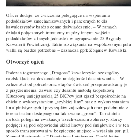
Oficer dodaje, że ćwiczenia polegające na wspieraniu
pododdziałów zmechanizowanych i pancernych to dla
kawalerzystów bardzo cenne doświadczenie. – W ramach
działań połączonych trenujemy między innymi wejście
pododdziałów z innych jednostek w ugrupowanie 25 Brygady
Kawalerii Powietrznej. Takie rozwiązania na współczesnym polu
walki są bardzo potrzebne – zaznacza ppłk Zbigniew Kowalski.
Otworzyć ogień
Podczas tegorocznego „Dragona” kawalerzyści szczególny
nacisk kładą na doskonalenie umiejętności desantowania. – W
zależności od potrzeb oraz etapów ćwiczeń przeprowadzamy je
z przyziemienia, zawisu czy desantu metodą kropelkową.
Kluczową umiejętnością 25 BKPow jest zjazd bezpośrednio na
obiekt z wykorzystaniem „szybkiej liny” oraz z wykorzystaniem
lin alpinistycznych i przyrządów zajazdowych oraz podebranie z
terenu trudno dostępnego na tak zwane „grono”. Ta ostatnia
metoda polega na ewakuacji trzech-sześciu żołnierzy, którzy
podpięci są pod odpowiedni układ linowy pod śmigłowiec i w ten
sposób transportowani w bezpieczne miejsce – wyjaśnia por. pil.
Konrad Bystrzycki z 7 Dywizjonu Lotniczego. Część lotów