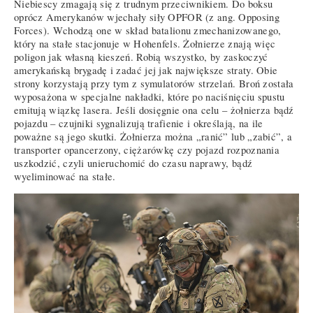
Niebiescy zmagają się z trudnym przeciwnikiem. Do boksu
oprócz Amerykanów wjechały siły OPFOR (z ang. Opposing
Forces). Wchodzą one w skład batalionu zmechanizowanego,
który na stałe stacjonuje w Hohenfels. Żołnierze znają więc
poligon jak własną kieszeń. Robią wszystko, by zaskoczyć
amerykańską brygadę i zadać jej jak największe straty. Obie
strony korzystają przy tym z symulatorów strzelań. Broń została
wyposażona w specjalne nakładki, które po naciśnięciu spustu
emitują wiązkę lasera. Jeśli dosięgnie ona celu – żołnierza bądź
pojazdu – czujniki sygnalizują trafienie i określają, na ile
poważne są jego skutki. Żołnierza można „ranić” lub „zabić”, a
transporter opancerzony, ciężarówkę czy pojazd rozpoznania
uszkodzić, czyli unieruchomić do czasu naprawy, bądź
wyeliminować na stałe.