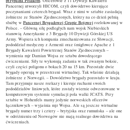
przypadła Polakom
. Oficerowie z 11 Dywizji Kawalerii
Pancernej utworzyli HICOM, czyli dowództwo kierujące
poczynaniami czterech brygad. Wraz z nimi w sztabie zasiadają
żołnierze ze Stanów Zjednoczonych, którzy na co dzień pełnią
służbę w
Pancernej Brygadowej Grupie Bojowej
rozlokowanej w
Polsce. – Główną siłę podległych nam wojsk Niebieskich
stanowią Amerykanie z 3 Brygady 10 Dywizji Górskiej US
Army. Wspiera ich kompania zmechanizowana ze Słowacji,
pododdział medyczny z Armenii oraz śmigłowce Apache z 1
Brygady Kawalerii Powietrznej Stanów Zjednoczonych –
wymienia mjr Damian Wojsa ze sztabu dowodzącego
ćwiczeniami. Siły te wykonują zadania w tak zwanym boksie,
czyli części poligonu o bokach 20 na 15 km. Pozostałe dwie
brygady operują w przestrzeni wirtualnej. Tak właśnie działają
żołnierze z Norwegii. – Dowództwo brygady pozostało w kraju.
Tam przyjmuje nasze rozkazy i kieruje ruchami swoich
pododdziałów liniowych, które zostały wiernie odwzorowane w
komputerowym systemie symulacji pola walki JCATS. Przy
sztabie w Hohenfels mamy jedynie norweskich oficerów
łącznikowych – wyjaśnia mjr Wojsa. Ale są jeszcze wirtualne
brygady numer trzy i cztery
–
brytyjska oraz rumuńska
–
ale one
w odróżnieniu od Norwegów nie mają realnego dowództwa na
ćwiczeniach.