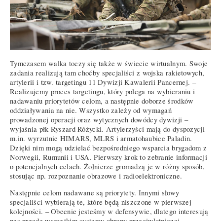
Tymczasem walka toczy się także w świecie wirtualnym. Swoje
zadania realizują tam choćby specjaliści z wojska rakietowych,
artylerii i tzw. targetingu 11 Dywizji Kawalerii Pancernej. –
Realizujemy proces targetingu, który polega na wybieraniu i
nadawaniu priorytetów celom, a następnie doborze środków
oddziaływania na nie. Wszystko zależy od wymagań
prowadzonej operacji oraz wytycznych dowódcy dywizji –
wyjaśnia płk Ryszard Różycki. Artylerzyści mają do dyspozycji
m.in. wyrzutnie HIMARS, MLRS i armatohaubice Paladin.
Dzięki nim mogą udzielać bezpośredniego wsparcia brygadom z
Norwegii, Rumunii i USA. Pierwszy krok to zebranie informacji
o potencjalnych celach. Żołnierze gromadzą je w różny sposób,
stosując np. rozpoznanie obrazowe i radioelektroniczne.
Następnie celom nadawane są priorytety. Innymi słowy
specjaliści wybierają te, które będą niszczone w pierwszej
kolejności. – Obecnie jesteśmy w defensywie, dlatego interesują
nas przede wszystkim systemy obrony przeciwlotniczej