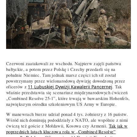
Czerwoni zaatakowali ze wschodu. Najpierw zajęli państwa
bałtyckie, a potem przez Polskę i Czechy przedarli się na
południe Niemiec. Tam jednak marsz części ich sił został
powstrzymany przez wielonarodową dywizję dowodzoną przez
oficerów z
11 Lubuskiej Dywizji Kawalerii Pancernej
. Tak
właśnie przedstawia się scenariusz międzynarodowych ćwiczeń
„Combined Resolve 25-1”, które trwają w bawarskim Hohenfels,
największym ośrodku szkoleniowym US Army w Europie.
W manewrach bierze udział ponad 4 tys. żołnierzy z 16 państw.
Wśród nich dominują pododdziały z NATO, ale wspólnie z nimi
ćwiczą też goście z Mołdawii, Kosowa czy Armenii.
Tak jak w
poprzednich latach kluczowa rola w „Combined Resolve”