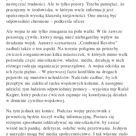
nastręczać trudności. Ale to tylko pozory. Trzeba pamiętać, że
pracujemy w środowisku, w którym wiele informacji jest
opatrzonych wysoką klauzulą niejawności. One muszą być
odpowiednio chronione – podkreśla oficer.
Ale wojna to nie tylko zmagania na polu walki. W tle zawsze
pozostają cywile, którzy mogą mieć niebagatelny wpływ na
działania wojsk. Autorzy scenariusza „Combined Resolve”
zadbali także o ten aspekt. Na terenie poligonu na potrzeby
ćwiczeń zorganizowano kilka miasteczek, w których mimo walk
pozostała część mieszkańców, władze, media, działają w nich
różnego rodzaju organizacje pozarządowe. A wojna odciska na
ich życiu piętno. – W pierwszej fazie konfliktu na drogach
pojawiło się mnóstwo uchodźców. Należało zadbać, by ich
przepływ nie zakłócał ruchu wojskowych kolumn. A następnie
udzielić tym ludziom odpowiedniej pomocy – wyjaśnia mjr Rafał
Kajper, który podczas ćwiczeń zajmuje się koordynacją działań
w domenie cywilno-wojskowej.
Na tym jednak nie koniec. Podczas wojny przeciwnik z
pewnością będzie toczył walkę informacyjną. Postara się
różnymi sposobami oddziaływać na mieszkańców, by zasiać
wśród nich panikę, defetyzm, osłabić wolę przetrwania. Jednym
z narzędzi mogą być media społecznościowe. I tak właśnie stało