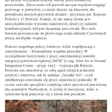
przeciwnika. Zniszczenie ich pozwoli naszym wojskom osiągnąć
przewagę w powietrzu, co może okazać się kluczowe dla
powodzenia naszych przyszłych działań – przyznaje por. Kajetan
Polacki z 11 Dywizji. Dodaje, że nie mniej istotne jest
unieszkodliwienie wyrzutni rakietowych, dział czy radarów
kontrbateryjnych, którymi dysponuje przeciwnik. Bez nich
bowiem przeznaczone do pierwszego rzutu oddziały Czerwonych
utracą niezbędne wsparcie.
Podczas targetingu polscy żołnierze ściśle współpracują z
Amerykanami. – Doskonalimy wspólne procedury. W
szczególności korzystamy z pracy amerykańskiej komórki
integracji powietrzno-lądowej JAGIC [z ang. Joint Air to Ground
Integration Centre – przyp. red.] – wyjaśnia płk Różycki.
Pozwala ona skorelować ze sobą ogień różnych jednostek
artylerii i lotnictwa, tak by uniknąć „friendly fire”, czyli
omyłkowego ostrzelania się przez sojusznicze jednostki. W
czasie ostrzału specjaliści zamykają także przestrzeń powietrzną
dla samolotów Niebieskich. A ściślej te korzytarze, które w
założeniu będą pokrywać się z torem lotu pocisków.