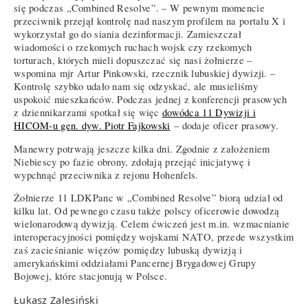
się podczas „Combined Resolve”. – W pewnym momencie
przeciwnik przejął kontrolę nad naszym profilem na portalu X i
wykorzystał go do siania dezinformacji. Zamieszczał
wiadomości o rzekomych ruchach wojsk czy rzekomych
torturach, których mieli dopuszczać się nasi żołnierze –
wspomina mjr Artur Pinkowski, rzecznik lubuskiej dywizji. –
Kontrolę szybko udało nam się odzyskać, ale musieliśmy
uspokoić mieszkańców. Podczas jednej z konferencji prasowych
z dziennikarzami spotkał się więc
dowódca 11 Dywizji i
HICOM-u gen. dyw. Piotr Fajkowski
– dodaje oficer prasowy.
Manewry potrwają jeszcze kilka dni. Zgodnie z założeniem
Niebiescy po fazie obrony, zdołają przejąć inicjatywę i
wypchnąć przeciwnika z rejonu Hohenfels.
Żołnierze 11 LDKPanc w „Combined Resolve” biorą udział od
kilku lat. Od pewnego czasu także polscy oficerowie dowodzą
wielonarodową dywizją. Celem ćwiczeń jest m.in. wzmacnianie
interoperacyjności pomiędzy wojskami NATO, przede wszystkim
zaś zacieśnianie więzów pomiędzy lubuską dywizją i
amerykańskimi oddziałami Pancernej Brygadowej Grupy
Bojowej, które stacjonują w Polsce.
Łukasz Zalesiński