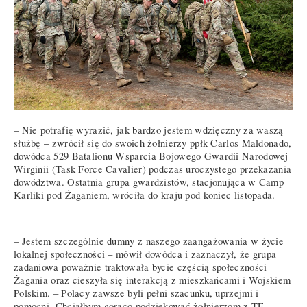
– Nie potrafię wyrazić, jak bardzo jestem wdzięczny za waszą
służbę – zwrócił się do swoich żołnierzy ppłk Carlos Maldonado,
dowódca 529 Batalionu Wsparcia Bojowego Gwardii Narodowej
Wirginii (Task Force Cavalier) podczas uroczystego przekazania
dowództwa. Ostatnia grupa gwardzistów, stacjonująca w Camp
Karliki pod Żaganiem, wróciła do kraju pod koniec listopada.
– Jestem szczególnie dumny z naszego zaangażowania w życie
lokalnej społeczności – mówił dowódca i zaznaczył, że grupa
zadaniowa poważnie traktowała bycie częścią społeczności
Żagania oraz cieszyła się interakcją z mieszkańcami i Wojskiem
Polskim. – Polacy zawsze byli pełni szacunku, uprzejmi i
pomocni. Chciałbym gorąco podziękować żołnierzom z TF