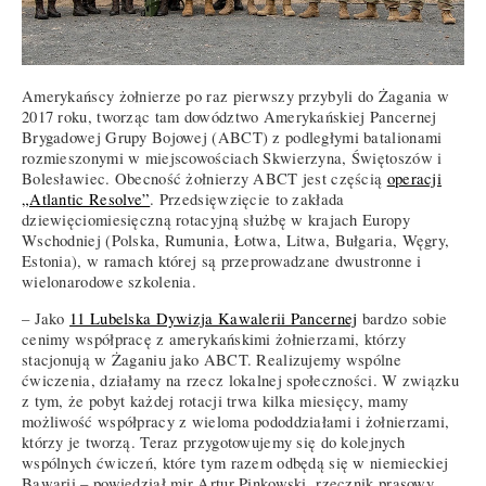
Amerykańscy żołnierze po raz pierwszy przybyli do Żagania w
2017 roku, tworząc tam dowództwo Amerykańskiej Pancernej
Brygadowej Grupy Bojowej (ABCT) z podległymi batalionami
rozmieszonymi w miejscowościach Skwierzyna, Świętoszów i
Bolesławiec. Obecność żołnierzy ABCT jest częścią
operacji
„Atlantic Resolve”
. Przedsięwzięcie to zakłada
dziewięciomiesięczną rotacyjną służbę w krajach Europy
Wschodniej (Polska, Rumunia, Łotwa, Litwa, Bułgaria, Węgry,
Estonia), w ramach której są przeprowadzane dwustronne i
wielonarodowe szkolenia.
– Jako
11 Lubelska Dywizja Kawalerii Pancernej
bardzo sobie
cenimy współpracę z amerykańskimi żołnierzami, którzy
stacjonują w Żaganiu jako ABCT. Realizujemy wspólne
ćwiczenia, działamy na rzecz lokalnej społeczności. W związku
z tym, że pobyt każdej rotacji trwa kilka miesięcy, mamy
możliwość współpracy z wieloma pododdziałami i żołnierzami,
którzy je tworzą. Teraz przygotowujemy się do kolejnych
wspólnych ćwiczeń, które tym razem odbędą się w niemieckiej
Bawarii – powiedział mjr Artur Pinkowski, rzecznik prasowy