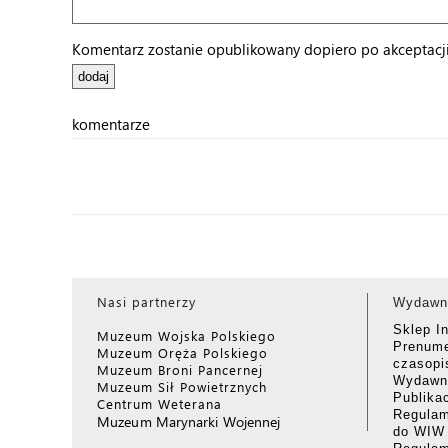
Komentarz zostanie opublikowany dopiero po akceptacji 
komentarze
Nasi partnerzy
Wydawn
Sklep I
Muzeum Wojska Polskiego
Prenume
Muzeum Oręża Polskiego
czasop
Muzeum Broni Pancernej
Wydawni
Muzeum Sił Powietrznych
Publika
Centrum Weterana
Regulam
Muzeum Marynarki Wojennej
do WIW