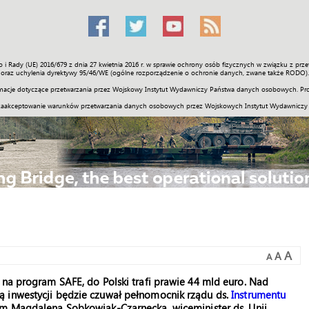
o i Rady (UE) 2016/679 z dnia 27 kwietnia 2016 r. w sprawie ochrony osób fizycznych w związku z 
Świat
Społeczność
Sport
Historia
Galerie
Wideo
ENGLI
oraz uchylenia dyrektywy 95/46/WE (ogólne rozporządzenie o ochronie danych, zwane także RODO).
acje dotyczące przetwarzania przez Wojskowy Instytut Wydawniczy Państwa danych osobowych. Pro
zaakceptowanie warunków przetwarzania danych osobowych przez Wojskowych Instytut Wydawniczy
A
A
A
 na program SAFE, do Polski trafi prawie 44 mld euro. Nad
ą inwestycji będzie czuwał pełnomocnik rządu ds.
Instrumentu
nim Magdalena Sobkowiak-Czarnecka, wiceminister ds. Unii