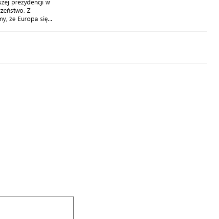
szej prezydencji w
czeństwo. Z
y, że Europa się...