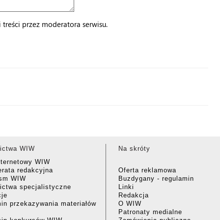
treści przez moderatora serwisu.
ictwa WIW
Na skróty
nternetowy WIW
rata redakcyjna
Oferta reklamowa
ism WIW
Buzdygany - regulamin
ctwa specjalistyczne
Linki
cje
Redakcja
in przekazywania materiałów
O WIW
Patronaty medialne