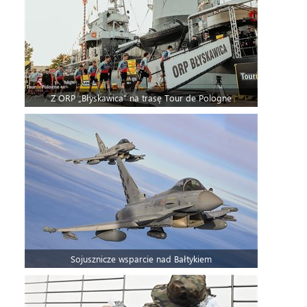
Z ORP „Błyskawica” na trasę Tour de Pologne
Sojusznicze wsparcie nad Bałtykiem