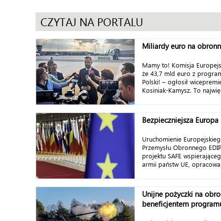
CZYTAJ NA PORTALU
Miliardy euro na obronno
Mamy to! Komisja Europej
że 43,7 mld euro z program
Polski! – ogłosił wiceprem
Kosiniak-Kamysz. To najwięc
Bezpieczniejsza Europa
Uruchomienie Europejskie
Przemysłu Obronnego EDIP,
projektu SAFE wspierająceg
armii państw UE, opracowan
Unijne pożyczki na obro
beneficjentem program