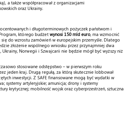
ą), a także współpracował z organizacjami
owskich oraz Ukrainy.
procentowanych i długoterminowych pożyczek państwom i
 Program, którego budżet
wynosi 150 mld euro
, ma wzmocnić
 się do wzrostu zamówień w europejskim przemyśle. Dlatego
ędzie złożenie wspólnego wniosku przez przynajmniej dwa
krainy, Norwegii i Szwajcarii nie będzie mógł być wyższy niż
 czasowo stosowane odstępstwo – w pierwszym roku
z jeden kraj. Drugą regułą, za którą skutecznie lobbował
czętych inwestycji. Z SAFE finansowane mogą być wydatki w
; systemy artyleryjskie; amunicja; drony i systemy
tury krytycznej; mobilność wojsk oraz cyberprzestrzeń, sztuczna