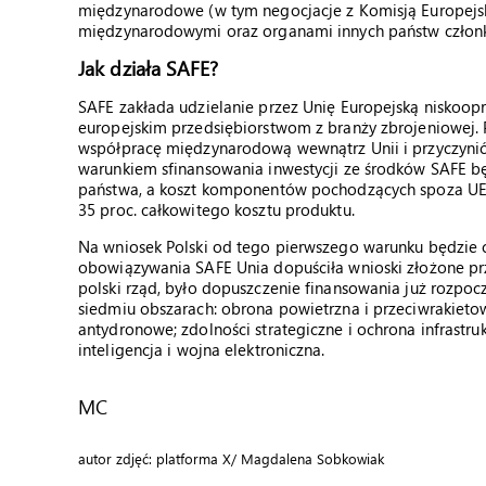
międzynarodowe (w tym negocjacje z Komisją Europejsk
międzynarodowymi oraz organami innych państw członk
Jak działa SAFE?
SAFE zakłada udzielanie przez Unię Europejską niskoo
europejskim przedsiębiorstwom z branży zbrojeniowej.
współpracę międzynarodową wewnątrz Unii i przyczynić
warunkiem sfinansowania inwestycji ze środków SAFE b
państwa, a koszt komponentów pochodzących spoza UE, U
35 proc. całkowitego kosztu produktu.
Na wniosek Polski od tego pierwszego warunku będzie
obowiązywania SAFE Unia dopuściła wnioski złożone prze
polski rząd, było dopuszczenie finansowania już rozpo
siedmiu obszarach: obrona powietrzna i przeciwrakietowa
antydronowe; zdolności strategiczne i ochrona infrastruk
inteligencja i wojna elektroniczna.
MC
autor zdjęć: platforma X/ Magdalena Sobkowiak