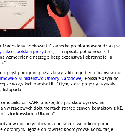
er Magdalena Sobkowiak-Czarnecka poinformowała dzisiaj w
sukces polskiej prezydencji
” – napisała pełnomocnik. I
 na wzmocnienie naszego bezpieczeństwa i obronności, a
mu”.
Europejską program pożyczkowy, z którego będą finansowane
formowało Ministerstwo Obrony Narodowej
, Polska złożyła do
cej ze wszystkich państw UE. O tym, które projekty uzyskały
c listopada.
nomocnika ds. SAFE: „niezbędne jest skoordynowanie
ian w rządowych dokumentach strategicznych, kontaktów z KE,
i członkowskimi i Ukrainą”.
ordynowanie przygotowania polskiego wniosku o pomoc
śle obronnym. Będzie on również koordynował konsultacje