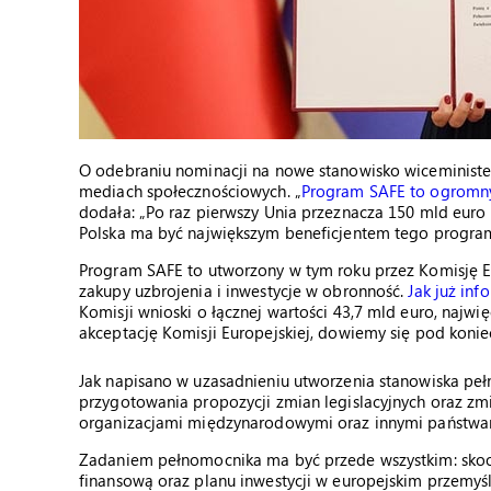
O odebraniu nominacji na nowe stanowisko wiceminist
mediach społecznościowych. „
Program SAFE to ogromny 
dodała: „Po raz pierwszy Unia przeznacza 150 mld euro
Polska ma być największym beneficjentem tego progra
Program SAFE to utworzony w tym roku przez Komisję 
zakupy uzbrojenia i inwestycje w obronność.
Jak już in
Komisji wnioski o łącznej wartości 43,7 mld euro, najwię
akceptację Komisji Europejskiej, dowiemy się pod konie
Jak napisano w uzasadnieniu utworzenia stanowiska peł
przygotowania propozycji zmian legislacyjnych oraz zm
organizacjami międzynarodowymi oraz innymi państwam
Zadaniem pełnomocnika ma być przede wszystkim: sko
finansową oraz planu inwestycji w europejskim przemy