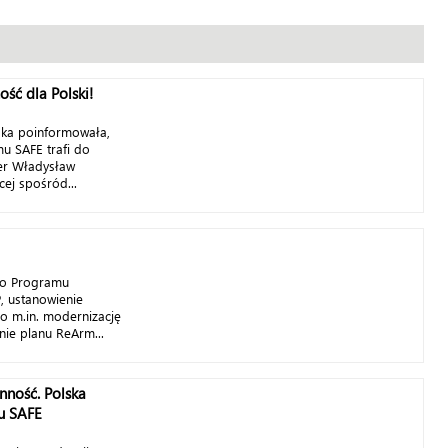
ść dla Polski!
ska poinformowała,
u SAFE trafi do
ier Władysław
ej spośród...
go Programu
 ustanowienie
o m.in. modernizację
ie planu ReArm...
nność. Polska
u SAFE