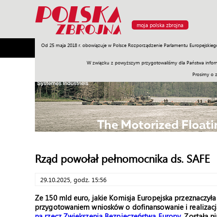
moja polska zbrojna
Od 25 maja 2018 r. obowiązuje w Polsce Rozporządzenie Parlamentu Europejskieg
Armia
Poligon
Sprzęt
Misje
Polityka
Prawo
W związku z powyższym przygotowaliśmy dla Państwa inform
Prosimy o 
Rząd powołał pełnomocnika ds. SAFE
29.10.2025, godz. 15:56
Ze 150 mld euro, jakie Komisja Europejska przeznaczyła
przygotowaniem wniosków o dofinansowanie i realizacj
na rzecz Zwiększenia Bezpieczeństwa Europy
. Została 