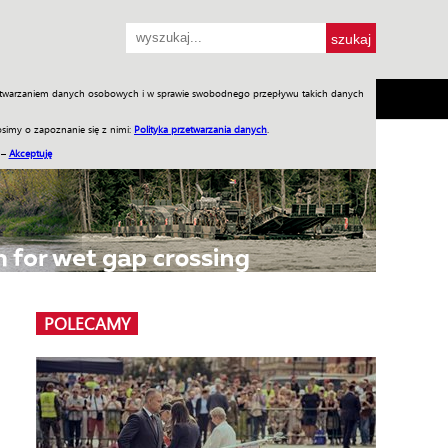
przetwarzaniem danych osobowych i w sprawie swobodnego przepływu takich danych
SH
SKLEP
Jednodniówki
Praca w WIW
simy o zapoznanie się z nimi:
Polityka przetwarzania danych
.
 –
Akceptuję
POLECAMY