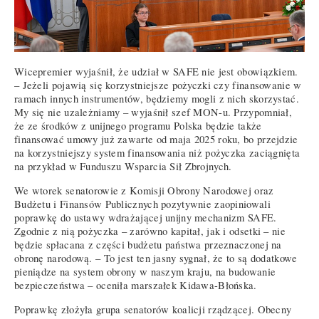
Wicepremier wyjaśnił, że udział w SAFE nie jest obowiązkiem.
– Jeżeli pojawią się korzystniejsze pożyczki czy finansowanie w
ramach innych instrumentów, będziemy mogli z nich skorzystać.
My się nie uzależniamy – wyjaśnił szef MON-u. Przypomniał,
że ze środków z unijnego programu Polska będzie także
finansować umowy już zawarte od maja 2025 roku, bo przejdzie
na korzystniejszy system finansowania niż pożyczka zaciągnięta
na przykład w Funduszu Wsparcia Sił Zbrojnych.
We wtorek senatorowie z Komisji Obrony Narodowej oraz
Budżetu i Finansów Publicznych pozytywnie zaopiniowali
poprawkę do ustawy wdrażającej unijny mechanizm SAFE.
Zgodnie z nią pożyczka – zarówno kapitał, jak i odsetki – nie
będzie spłacana z części budżetu państwa przeznaczonej na
obronę narodową. – To jest ten jasny sygnał, że to są dodatkowe
pieniądze na system obrony w naszym kraju, na budowanie
bezpieczeństwa – oceniła marszałek Kidawa-Błońska.
Poprawkę złożyła grupa senatorów koalicji rządzącej. Obecny