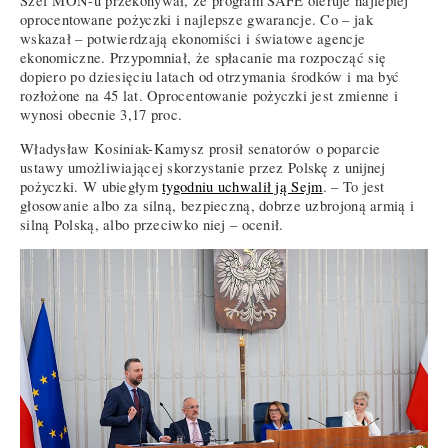
Szef MON-u przekonywał, że program SAFE oferuje najlepiej
oprocentowane pożyczki i najlepsze gwarancje. Co – jak
wskazał – potwierdzają ekonomiści i światowe agencje
ekonomiczne. Przypomniał, że spłacanie ma rozpocząć się
dopiero po dziesięciu latach od otrzymania środków i ma być
rozłożone na 45 lat. Oprocentowanie pożyczki jest zmienne i
wynosi obecnie 3,17 proc.
Władysław Kosiniak-Kamysz prosił senatorów o poparcie
ustawy umożliwiającej skorzystanie przez Polskę z unijnej
pożyczki. W ubiegłym
tygodniu uchwalił ją Sejm
. – To jest
głosowanie albo za silną, bezpieczną, dobrze uzbrojoną armią i
silną Polską, albo przeciwko niej – ocenił.