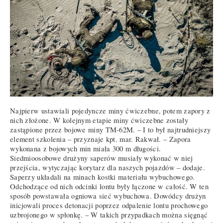
Najpierw ustawiali pojedyncze miny ćwiczebne, potem zapory z
nich złożone. W kolejnym etapie miny ćwiczebne zostały
zastąpione przez bojowe miny TM-62M. – I to był najtrudniejszy
element szkolenia – przyznaje kpt. mar. Rakwał. – Zapora
wykonana z bojowych min miała 300 m długości.
Siedmioosobowe drużyny saperów musiały wykonać w niej
przejścia, wytyczając korytarz dla naszych pojazdów – dodaje.
Saperzy układali na minach kostki materiału wybuchowego.
Odchodzące od nich odcinki lontu były łączone w całość. W ten
sposób powstawała ogniowa sieć wybuchowa. Dowódcy drużyn
inicjowali proces detonacji poprzez odpalenie lontu prochowego
uzbrojonego w spłonkę. – W takich przypadkach można sięgnąć