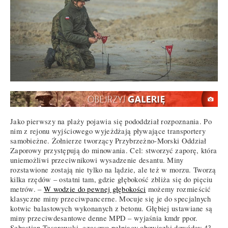
Jako pierwszy na plaży pojawia się pododdział rozpoznania. Po
nim z rejonu wyjściowego wyjeżdżają pływające transportery
samobieżne. Żołnierze tworzący Przybrzeżno-Morski Oddział
Zaporowy przystępują do minowania. Cel: stworzyć zaporę, która
uniemożliwi przeciwnikowi wysadzenie desantu. Miny
rozstawione zostają nie tylko na lądzie, ale też w morzu. Tworzą
kilka rzędów – ostatni tam, gdzie głębokość zbliża się do pięciu
metrów. –
W wodzie do pewnej głębokości
możemy rozmieścić
klasyczne miny przeciwpancerne. Mocuje się je do specjalnych
kotwic balastowych wykonanych z betonu. Głębiej ustawiane są
miny przeciwdesantowe denne MPD – wyjaśnia kmdr ppor.
Sebastian Tesarowski, czasowo pełniący obowiązki dowódcy 43