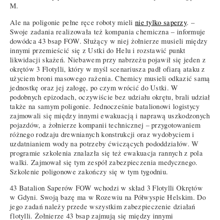
M.
Ale na poligonie pełne ręce roboty mieli
nie tylko saperzy
. –
Swoje zadania realizowała też kompania chemiczna – informuje
dowódca 43 bsap FOW. Służący w niej żołnierze musieli między
innymi przemieścić się z Ustki do Helu i rozstawić punkt
likwidacji skażeń. Niebawem przy nabrzeżu pojawił się jeden z
okrętów 3 Flotylli, który w myśl scenariusza padł ofiarą ataku z
użyciem broni masowego rażenia. Chemicy musieli odkazić samą
jednostkę oraz jej załogę, po czym wrócić do Ustki. W
podobnych epizodach, oczywiście bez udziału okrętu, brali udział
także na samym poligonie. Jednocześnie batalionowi logistycy
zajmowali się między innymi ewakuacją i naprawą uszkodzonych
pojazdów, a żołnierze kompanii technicznej – przygotowaniem
różnego rodzaju drewnianych konstrukcji oraz wydobyciem i
uzdatnianiem wody na potrzeby ćwiczących pododdziałów. W
programie szkolenia znalazła się też ewakuacja rannych z pola
walki. Zajmował się tym zespół zabezpieczenia medycznego.
Szkolenie poligonowe zakończy się w tym tygodniu.
43 Batalion Saperów FOW wchodzi w skład 3 Flotylli Okrętów
w Gdyni. Swoją bazę ma w Rozewiu na Półwyspie Helskim. Do
jego zadań należy przede wszystkim zabezpieczenie działań
flotylli. Żołnierze 43 bsap zajmują się między innymi