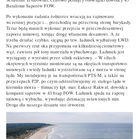
Batalionu Saperów FOW.
Po wykonaniu zadania żołnierze wracają na zajmowane
wcześniej pozycje i... przechodzą na przeciwną stronę barykady.
Teraz będą musieli wykonać przejścia w przeciwdesantowej
zaporze minowej, torując drogę własnemu desantowi. A że
trzeba działać szybko, sięgną po tzw. ładunek wydłużony ŁWD.
Na pierwszy rzut oka przypomina on kilkudziesięciometrowy
wąż, zawiera pół tony materiału wybuchowego. Ładunek jest
wyciągany z wyrzutni przez silnik rakietowy. – W siłach
okrętowych wyrzutnie montowane są na okrętach transportowo-
minowych i wtedy ładunki wystrzeliwane są z morza w stronę
lądu. My instalujemy je na transporterach PTS-M, a także na
przyczepach P2P, po czym odstrzeliwujemy ze stałego lądu w
kierunku morza – tłumaczy kpt. mar. Łukasz Rakwał, dowódca
kompanii saperów w 43 bsap FOW. Ładunek spada na zaporę
minową i wybucha, wywołując detonację ustawionych min.
Droga dla naszego desantu stoi otworem.