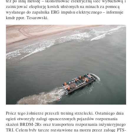
też po inną metodę – skonstruować elektryczną sieć wybuchową i
zainicjować eksplozję kostek ułożonych na minach za pomocą
wysłanego do zapalnika ERG impulsu elektrycznego – informuje
kmdr ppor. Tesarowski.
Prócz tego żołnierze przeszli trening strzelecki. Ostatniego dnia
ogień otworzyły załogi opancerzonych pojazdów rozpoznania
skażeń BRDM-2Rs oraz transportera rozpoznania inżynieryjnego
TRI. Celem były tarcze rozstawione na morzu przez załogę PTS-