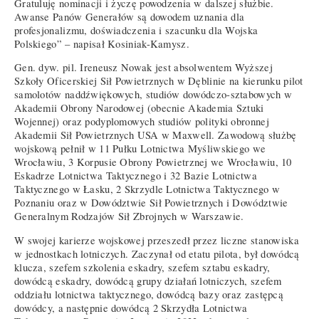
Gratuluję nominacji i życzę powodzenia w dalszej służbie.
Awanse Panów Generałów są dowodem uznania dla
profesjonalizmu, doświadczenia i szacunku dla Wojska
Polskiego” – napisał Kosiniak-Kamysz.
Gen. dyw. pil. Ireneusz Nowak jest absolwentem Wyższej
Szkoły Oficerskiej Sił Powietrznych w Dęblinie na kierunku pilot
samolotów naddźwiękowych, studiów dowódczo-sztabowych w
Akademii Obrony Narodowej (obecnie Akademia Sztuki
Wojennej) oraz podyplomowych studiów polityki obronnej
Akademii Sił Powietrznych USA w Maxwell. Zawodową służbę
wojskową pełnił w 11 Pułku Lotnictwa Myśliwskiego we
Wrocławiu, 3 Korpusie Obrony Powietrznej we Wrocławiu, 10
Eskadrze Lotnictwa Taktycznego i 32 Bazie Lotnictwa
Taktycznego w Łasku, 2 Skrzydle Lotnictwa Taktycznego w
Poznaniu oraz w Dowództwie Sił Powietrznych i Dowództwie
Generalnym Rodzajów Sił Zbrojnych w Warszawie.
W swojej karierze wojskowej przeszedł przez liczne stanowiska
w jednostkach lotniczych. Zaczynał od etatu pilota, był dowódcą
klucza, szefem szkolenia eskadry, szefem sztabu eskadry,
dowódcą eskadry, dowódcą grupy działań lotniczych, szefem
oddziału lotnictwa taktycznego, dowódcą bazy oraz zastępcą
dowódcy, a następnie dowódcą 2 Skrzydła Lotnictwa