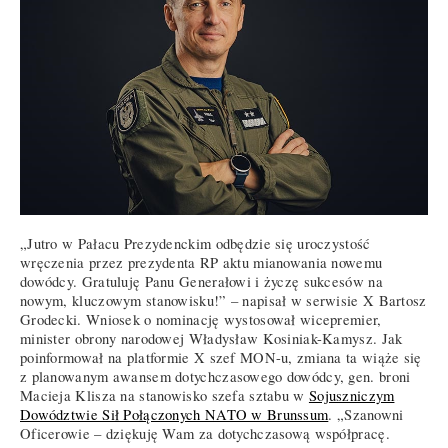
„Jutro w Pałacu Prezydenckim odbędzie się uroczystość
wręczenia przez prezydenta RP aktu mianowania nowemu
dowódcy. Gratuluję Panu Generałowi i życzę sukcesów na
nowym, kluczowym stanowisku!” – napisał w serwisie X Bartosz
Grodecki. Wniosek o nominację wystosował wicepremier,
minister obrony narodowej Władysław Kosiniak-Kamysz. Jak
poinformował na platformie X szef MON-u, zmiana ta wiąże się
z planowanym awansem dotychczasowego dowódcy, gen. broni
Macieja Klisza na stanowisko szefa sztabu w
Sojuszniczym
Dowództwie Sił Połączonych NATO w Brunssum
. „Szanowni
Oficerowie – dziękuję Wam za dotychczasową współpracę.