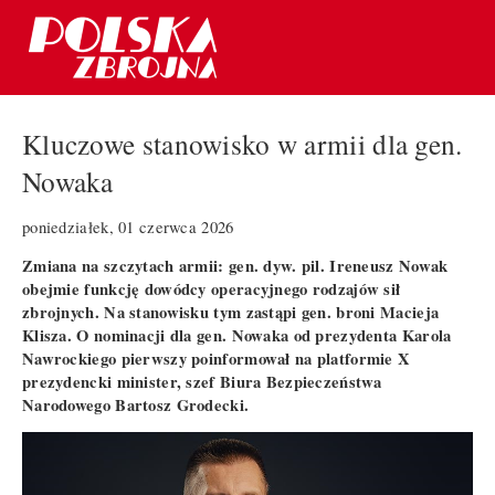
Kluczowe stanowisko w armii dla gen.
Nowaka
poniedziałek, 01 czerwca 2026
Zmiana na szczytach armii: gen. dyw. pil. Ireneusz Nowak
obejmie funkcję dowódcy operacyjnego rodzajów sił
zbrojnych. Na stanowisku tym zastąpi gen. broni Macieja
Klisza. O nominacji dla gen. Nowaka od prezydenta Karola
Nawrockiego pierwszy poinformował na platformie X
prezydencki minister, szef Biura Bezpieczeństwa
Narodowego Bartosz Grodecki.