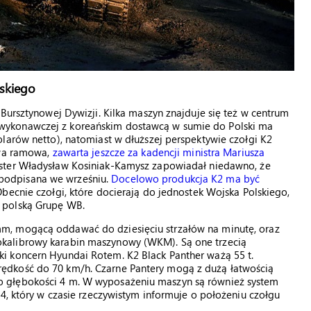
lskiego
Bursztynowej Dywizji. Kilka maszyn znajduje się też w centrum
wykonawczej z koreańskim dostawcą w sumie do Polski ma
larów netto), natomiast w dłuższej perspektywie czołgi K2
owa ramowa,
zawarta jeszcze za kadencji ministra Mariusza
ister Władysław Kosiniak-Kamysz zapowiadał niedawno, że
podpisana we wrześniu.
Docelowo produkcja K2 ma być
Obecnie czołgi, które docierają do jednostek Wojska Polskiego,
 polską Grupę WB.
m, mogącą oddawać do dziesięciu strzałów na minutę, oraz
kalibrowy karabin maszynowy (WKM). Są one trzecią
i koncern Hyundai Rotem. K2 Black Panther ważą 55 t.
ędkość do 70 km/h. Czarne Pantery mogą z dużą łatwością
 głębokości 4 m. W wyposażeniu maszyn są również system
-4, który w czasie rzeczywistym informuje o położeniu czołgu