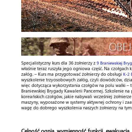
Specjalistyczny kurs dla 36 żołnierzy z
9 Braniewskiej Bryg
właśnie teraz ruszyła jego ogniowa część. Na czołgach 
załóg. – Kurs ma przygotować żołnierzy do obsługi
K-2 
wyszkolenie trzyosobowych załóg, czyli dowódców, dzia
więc dotycząca wykorzystania czołgów na polu walki – 
Braniewskiej Brygady Kawalerii Pancernej. Szkolenie na
koreańskich czołgów, jakie nabywali wcześniej żołnierze
maszyny, wyposażone w systemy aktywnej ochrony i zaa
wagę do dobrego wyszkolenia naszych żołnierzy na tym 
Celność ognia, wymienność funkcji, ewakuacja