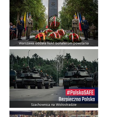
Warszawa oddała hołd bohaterom powstania
Szachownica na Wisłostradzie