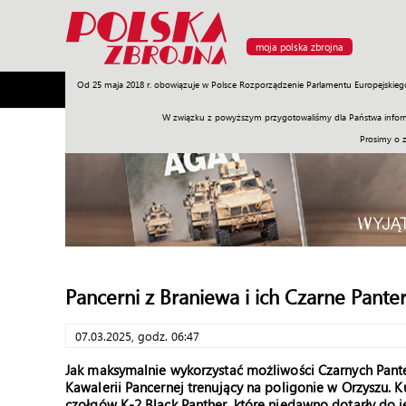
moja polska zbrojna
Od 25 maja 2018 r. obowiązuje w Polsce Rozporządzenie Parlamentu Europejskieg
Armia
Poligon
Sprzęt
Misje
Polityka
Prawo
W związku z powyższym przygotowaliśmy dla Państwa inform
Prosimy o 
Pancerni z Braniewa i ich Czarne Pante
07.03.2025, godz. 06:47
Jak maksymalnie wykorzystać możliwości Czarnych Pante
Kawalerii Pancernej trenujący na poligonie w Orzyszu. 
czołgów K-2 Black Panther, które niedawno dotarły do j