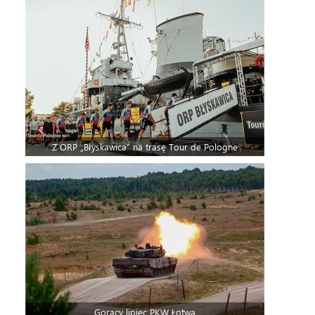
Z ORP „Błyskawica” na trasę Tour de Pologne
Gorący lipiec PKW Łotwa