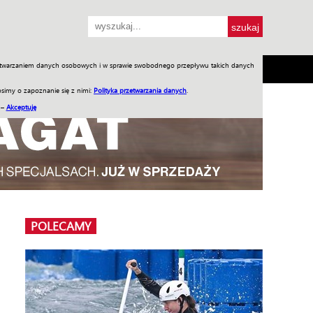
przetwarzaniem danych osobowych i w sprawie swobodnego przepływu takich danych
SH
SKLEP
Jednodniówki
Praca w WIW
simy o zapoznanie się z nimi:
Polityka przetwarzania danych
.
 –
Akceptuję
POLECAMY