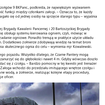
Czołgów 9 BKPanc., podkreśla, że największym wyzwaniem
ć funkcji między członkami załogi. – Oznacza to, że każdy
agało się od jednej osoby na sprzęcie starego typu – wyjaśnia
ej Brygady Kawalerii Pancernej i 20 Bartoszyckiej Brygady
ię obsługi systemu kierowania ogniem, czyli, mówiąc w
 zadanie ogniowe. Ponadto trenują w praktyce użycie układu
m. Dodatkowo żołnierze zdobywają wiedzę na temat broni
nia skutecznego ognia do celu – wymienia mjr Kowalewski.
ego pojazdu. Wszystko dlatego, że Czarne Pantery mogą
anurzyć się do głębokości nawet 4 m. Gdyby wówczas doszło
ać się z czołgu. – Bardzo pomocny w tej kwestii jest trenażer
 Załoga wchodzi do przedziału imitującego wnętrze czołgu i
ne wodą, a żołnierze, realizując kolejne etapy procedury,
e oficer.