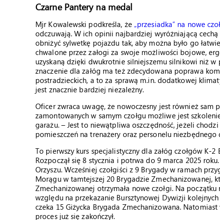
Czarne Pantery na medal
Mjr Kowalewski podkreśla, że
„przesiadka” na nowe czoł
odczuwają. W ich opinii najbardziej wyróżniającą cech
obniżyć sylwetkę pojazdu tak, aby można było go łatwiej
chwalone przez załogi za swoje możliwości bojowe, er
uzyskaną dzięki dwukrotnie silniejszemu silnikowi niż w
znaczenie dla załóg ma też zdecydowana poprawa komfor
postradzieckich, a to za sprawą m.in. dodatkowej klima
jest znacznie bardziej niezależny.
Oficer zwraca uwagę, że nowoczesny jest również sam p
zamontowanych w samym czołgu możliwe jest szkolenie 
garażu. – Jest to niewątpliwa oszczędność, jeżeli chodz
pomieszczeń na trenażery oraz personelu niezbędnego 
To pierwszy kurs specjalistyczny dla załóg czołgów K-2 
Rozpoczął się 8 stycznia i potrwa do 9 marca 2025 roku
Orzyszu. Wcześniej czołgiści z 9 Brygady w ramach przy
Morągu w tamtejszej 20 Brygadzie Zmechanizowanej, kt
Zmechanizowanej otrzymała nowe czołgi. Na początku ro
względu na przekazanie Bursztynowej Dywizji kolejnyc
czeka 15 Giżycka Brygada Zmechanizowana. Natomiast 
proces już się zakończył.