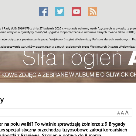
o i Rady (UE) 2016/679 z dnia 27 kwietnia 2016 r. w sprawie ochrony osób fizycznych w związku z 
Świat
Społeczność
Sport
Historia
Galerie
Wideo
ENGLI
oraz uchylenia dyrektywy 95/46/WE (ogólne rozporządzenie o ochronie danych, zwane także RODO).
acje dotyczące przetwarzania przez Wojskowy Instytut Wydawniczy Państwa danych osobowych. Pro
zaakceptowanie warunków przetwarzania danych osobowych przez Wojskowych Instytut Wydawniczy
ry
A
A
A
r na polu walki? To właśnie sprawdzają żołnierze z 9 Brygady
Kurs specjalistyczny przechodzą trzyosobowe załogi koreańskich
ednostki z Braniewa. Szkolenie potrwa do 9 marca.