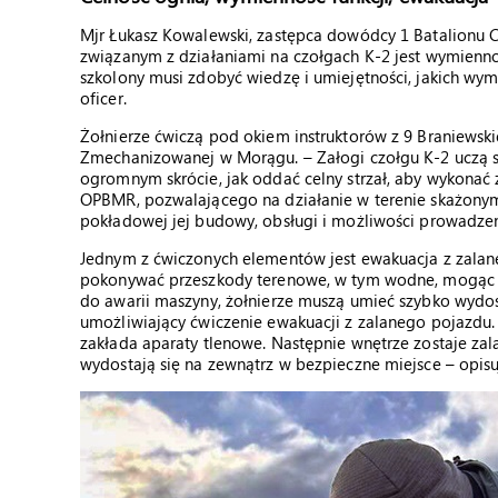
Mjr Łukasz Kowalewski, zastępca dowódcy 1 Batalionu 
związanym z działaniami na czołgach K-2 jest wymiennoś
szkolony musi zdobyć wiedzę i umiejętności, jakich wym
oficer.
Żołnierze ćwiczą pod okiem instruktorów z 9 Braniewski
Zmechanizowanej w Morągu. – Załogi czołgu K-2 uczą s
ogromnym skrócie, jak oddać celny strzał, aby wykonać
OPBMR, pozwalającego na działanie w terenie skażony
pokładowej jej budowy, obsługi i możliwości prowadze
Jednym z ćwiczonych elementów jest ewakuacja z zalan
pokonywać przeszkody terenowe, w tym wodne, mogąc z
do awarii maszyny, żołnierze muszą umieć szybko wydost
umożliwiający ćwiczenie ewakuacji z zalanego pojazdu.
zakłada aparaty tlenowe. Następnie wnętrze zostaje zala
wydostają się na zewnątrz w bezpieczne miejsce – opisuj