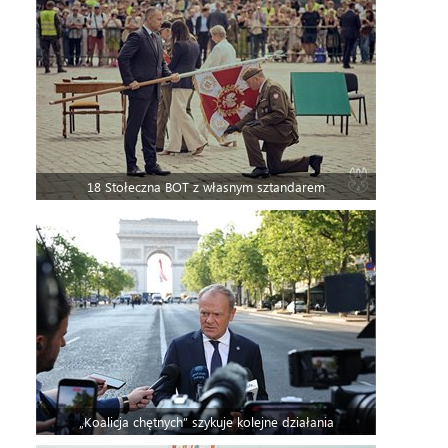
18 Stołeczna BOT z własnym sztandarem
„Koalicja chętnych” szykuje kolejne działania