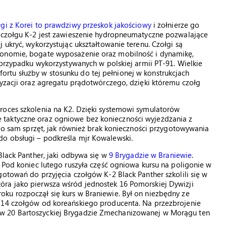
gi z Korei to prawdziwy przeskok jakościowy
i żołnierze go
ą czołgu K-2 jest zawieszenie hydropneumatyczne pozwalające
 ukryć, wykorzystując ukształtowanie terenu. Czołgi są
gonomie, bogate wyposażenie oraz mobilność i dynamikę,
 przypadku wykorzystywanych w polskiej armii PT-91. Wielkie
tu służby w stosunku do tej pełnionej w konstrukcjach
tyzacji oraz agregatu prądotwórczego, dzięki któremu czołg
roces szkolenia na K2. Dzięki systemowi symulatorów
taktyczne oraz ogniowe bez konieczności wyjeżdżania z
i o sam sprzęt, jak również brak konieczności przygotowywania
do obsługi – podkreśla mjr Kowalewski.
Black Panther, jaki odbywa się w
9 Brygadzie w Braniewie
.
. Pod koniec lutego ruszyła część ogniowa kursu na poligonie w
gotowań do przyjęcia czołgów K-2 Black Panther szkolili się w
óra jako pierwsza wśród jednostek 16 Pomorskiej Dywizji
ku rozpoczął się kurs w Braniewie. Był on niezbędny ze
h 14 czołgów od koreańskiego producenta. Na przezbrojenie
w 20 Bartoszyckiej Brygadzie Zmechanizowanej w Morągu ten