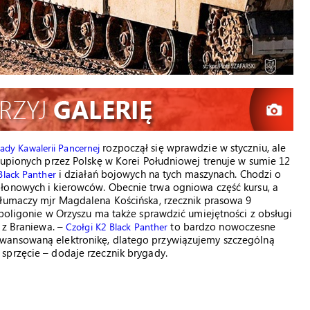
rozpoczął się wprawdzie w styczniu, ale
ady Kawalerii Pancernej
kupionych przez Polskę w Korei Południowej trenuje w sumie 12
i działań bojowych na tych maszynach. Chodzi o
Black Panther
łonowych i kierowców. Obecnie trwa ogniowa część kursu, a
tłumaczy mjr Magdalena Kościńska, rzecznik prasowa 9
 poligonie w Orzyszu ma także sprawdzić umiejętności z obsługi
 z Braniewa. –
to bardzo nowoczesne
Czołgi K2 Black Panther
wansowaną elektronikę, dlatego przywiązujemy szczególną
sprzęcie – dodaje rzecznik brygady.