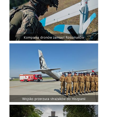
Kompania dronów zamiast Rosomaków
Wojsko przerzuca strażaków do Hiszpanii