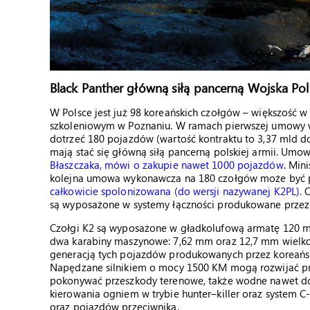
Black Panther główną siłą pancerną Wojska Po
W Polsce jest już 98 koreańskich czołgów – większość w 
szkoleniowym w Poznaniu. W ramach pierwszej umowy 
dotrzeć 180 pojazdów (wartość kontraktu to 3,37 mld do
mają stać się główną siłą pancerną polskiej armii. Um
Błaszczaka, mówi o zakupie nawet 1000 pojazdów
. Min
kolejna umowa wykonawcza na 180 czołgów może być 
całkowicie spolonizowana (do wersji nazywanej K2PL)
. 
są wyposażone w systemy łączności produkowane przez
Czołgi K2 są wyposażone w gładkolufową armatę 120 m
dwa karabiny maszynowe: 7,62 mm oraz 12,7 mm wielko
generacją tych pojazdów produkowanych przez koreańsk
Napędzane silnikiem o mocy 1500 KM mogą rozwijać pr
pokonywać przeszkody terenowe, także wodne nawet do
kierowania ogniem w trybie hunter–killer oraz system C
oraz pojazdów przeciwnika.