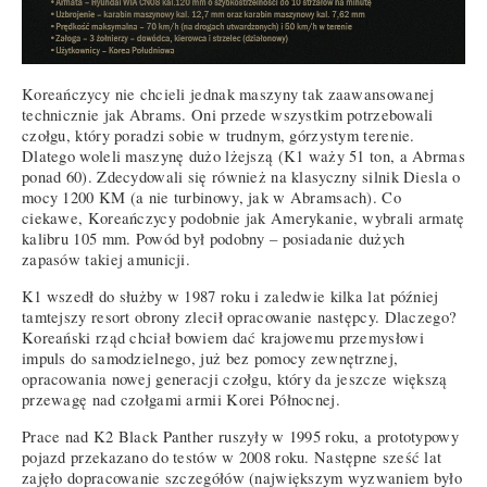
Koreańczycy nie chcieli jednak maszyny tak zaawansowanej
technicznie jak Abrams. Oni przede wszystkim potrzebowali
czołgu, który poradzi sobie w trudnym, górzystym terenie.
Dlatego woleli maszynę dużo lżejszą (K1 waży 51 ton, a Abrmas
ponad 60). Zdecydowali się również na klasyczny silnik Diesla o
mocy 1200 KM (a nie turbinowy, jak w Abramsach). Co
ciekawe, Koreańczycy podobnie jak Amerykanie, wybrali armatę
kalibru 105 mm. Powód był podobny – posiadanie dużych
zapasów takiej amunicji.
K1 wszedł do służby w 1987 roku i zaledwie kilka lat później
tamtejszy resort obrony zlecił opracowanie następcy. Dlaczego?
Koreański rząd chciał bowiem dać krajowemu przemysłowi
impuls do samodzielnego, już bez pomocy zewnętrznej,
opracowania nowej generacji czołgu, który da jeszcze większą
przewagę nad czołgami armii Korei Północnej.
Prace nad K2 Black Panther ruszyły w 1995 roku, a prototypowy
pojazd przekazano do testów w 2008 roku. Następne sześć lat
zajęło dopracowanie szczegółów (największym wyzwaniem było