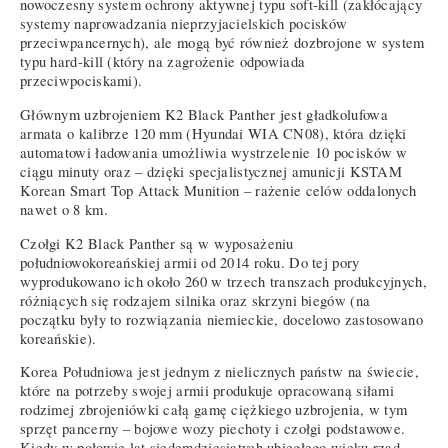
nowoczesny system ochrony aktywnej typu soft-kill (zakłócający
systemy naprowadzania nieprzyjacielskich pocisków
przeciwpancernych), ale mogą być również dozbrojone w system
typu hard-kill (który na zagrożenie odpowiada
przeciwpociskami).
Głównym uzbrojeniem K2 Black Panther jest gładkolufowa
armata o kalibrze 120 mm (Hyundai WIA CN08), która dzięki
automatowi ładowania umożliwia wystrzelenie 10 pocisków w
ciągu minuty oraz – dzięki specjalistycznej amunicji KSTAM
Korean Smart Top Attack Munition – rażenie celów oddalonych
nawet o 8 km.
Czołgi K2 Black Panther są w wyposażeniu
południowokoreańskiej armii od 2014 roku. Do tej pory
wyprodukowano ich około 260 w trzech transzach produkcyjnych,
różniących się rodzajem silnika oraz skrzyni biegów (na
początku były to rozwiązania niemieckie, docelowo zastosowano
koreańskie).
Korea Południowa jest jednym z nielicznych państw na świecie,
które na potrzeby swojej armii produkuje opracowaną siłami
rodzimej zbrojeniówki całą gamę ciężkiego uzbrojenia, w tym
sprzęt pancerny – bojowe wozy piechoty i czołgi podstawowe.
Kiedy w połowie lat siedemdziesiątych ubiegłego wieku rząd