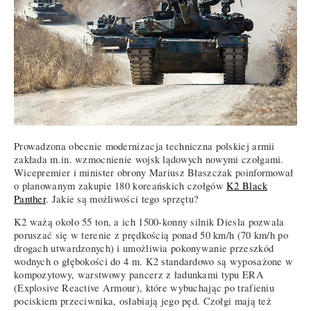
Prowadzona obecnie modernizacja techniczna polskiej armii
zakłada m.in. wzmocnienie wojsk lądowych nowymi czołgami.
Wicepremier i minister obrony Mariusz Błaszczak poinformował
o planowanym zakupie 180 koreańskich czołgów
K2 Black
Panther
. Jakie są możliwości tego sprzętu?
K2 ważą około 55 ton, a ich 1500-konny silnik Diesla pozwala
poruszać się w terenie z prędkością ponad 50 km/h (70 km/h po
drogach utwardzonych) i umożliwia pokonywanie przeszkód
wodnych o głębokości do 4 m. K2 standardowo są wyposażone w
kompozytowy, warstwowy pancerz z ładunkami typu ERA
(Explosive Reactive Armour), które wybuchając po trafieniu
pociskiem przeciwnika, osłabiają jego pęd. Czołgi mają też