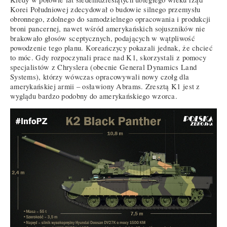
Korei Południowej zdecydował o budowie silnego przemysłu
obronnego, zdolnego do samodzielnego opracowania i produkcji
broni pancernej, nawet wśród amerykańskich sojuszników nie
brakowało głosów sceptycznych, podających w wątpliwość
powodzenie tego planu. Koreańczycy pokazali jednak, że chcieć
to móc. Gdy rozpoczynali prace nad K1, skorzystali z pomocy
specjalistów z Chryslera (obecnie General Dynamics Land
Systems), którzy wówczas opracowywali nowy czołg dla
amerykańskiej armii – osławiony Abrams. Zresztą K1 jest z
wyglądu bardzo podobny do amerykańskiego wzorca.