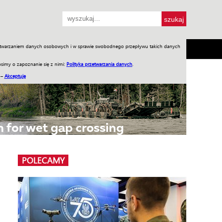
przetwarzaniem danych osobowych i w sprawie swobodnego przepływu takich danych
SH
SKLEP
Jednodniówki
Praca w WIW
simy o zapoznanie się z nimi:
Polityka przetwarzania danych
.
 –
Akceptuję
POLECAMY