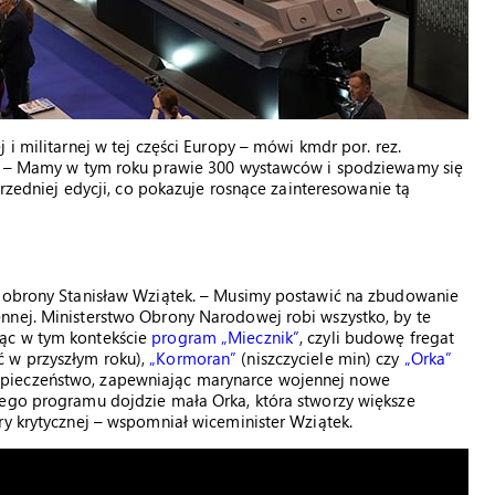
 i militarnej w tej części Europy – mówi kmdr por. rez.
po. – Mamy w tym roku prawie 300 wystawców i spodziewamy się
przedniej edycji, co pokazuje rosnące zainteresowanie tą
r obrony Stanisław Wziątek. – Musimy postawić na zbudowanie
nnej. Ministerstwo Obrony Narodowej robi wszystko, by te
ąc w tym kontekście
program „Miecznik”
, czyli budowę fregat
 w przyszłym roku),
„Kormoran”
(niszczyciele min) czy
„Orka”
pieczeństwo, zapewniając marynarce wojennej nowe
tego programu dojdzie mała Orka, która stworzy większe
ry krytycznej – wspomniał wiceminister Wziątek.