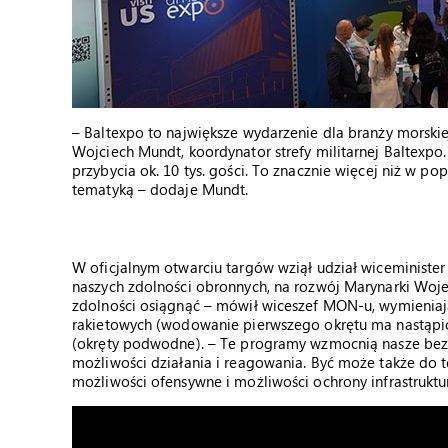
– Baltexpo to największe wydarzenie dla branży morskiej
Wojciech Mundt, koordynator strefy militarnej Baltex
przybycia ok. 10 tys. gości. To znacznie więcej niż w po
tematyką – dodaje Mundt.
W oficjalnym otwarciu targów wziął udział wiceministe
naszych zdolności obronnych, na rozwój Marynarki Woje
zdolności osiągnąć – mówił wiceszef MON-u, wymieniaj
rakietowych (wodowanie pierwszego okrętu ma nastąpić
(okręty podwodne). – Te programy wzmocnią nasze bez
możliwości działania i reagowania. Być może także do 
możliwości ofensywne i możliwości ochrony infrastruktu