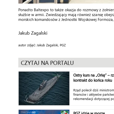
Ponadto Baltexpo to także okazja do rozmowy z żołnier
służbie w armii. Zwiedzający mają również szansę obejr
morskich komandosów z Jednostki Wojskowej Formoza, k
Jakub Zagalski
autor zdjęć: Jakub Zagalski, PGZ
CZYTAJ NA PORTALU
Ostry kurs na „Orkę” – 
kontrakt do końca roku
Rząd polecił dziś ministro
finansów i aktywów państ
rekomendacji dotyczącej po
PGZ idzie w morze