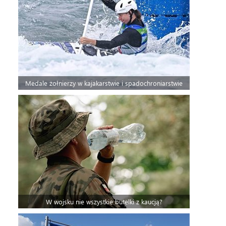
Medale żołnierzy w kajakarstwie i spadochroniarstwie
W wojsku nie wszystkie butelki z kaucją?