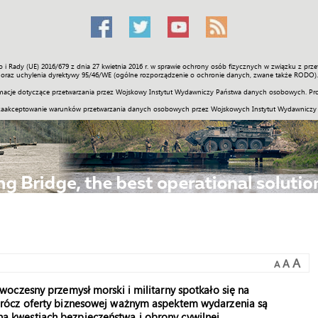
o i Rady (UE) 2016/679 z dnia 27 kwietnia 2016 r. w sprawie ochrony osób fizycznych w związku z 
Świat
Społeczność
Sport
Historia
Galerie
Wideo
ENGLI
oraz uchylenia dyrektywy 95/46/WE (ogólne rozporządzenie o ochronie danych, zwane także RODO).
acje dotyczące przetwarzania przez Wojskowy Instytut Wydawniczy Państwa danych osobowych. Pro
zaakceptowanie warunków przetwarzania danych osobowych przez Wojskowych Instytut Wydawniczy
A
A
A
oczesny przemysł morski i militarny spotkało się na
rócz oferty biznesowej ważnym aspektem wydarzenia są
ę na kwestiach bezpieczeństwa i obrony cywilnej.