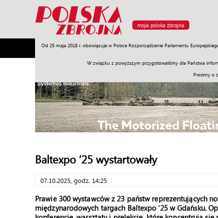
moja polska zbrojna
Od 25 maja 2018 r. obowiązuje w Polsce Rozporządzenie Parlamentu Europejskieg
Armia
Poligon
Sprzęt
Misje
Polityka
Prawo
W związku z powyższym przygotowaliśmy dla Państwa inform
Prosimy o 
Baltexpo ‘25 wystartowały
07.10.2025, godz. 14:25
Prawie 300 wystawców z 23 państw reprezentujących now
międzynarodowych targach Baltexpo ‘25 w Gdańsku. Op
konferencje, warsztaty i prelekcje, które koncentrują si