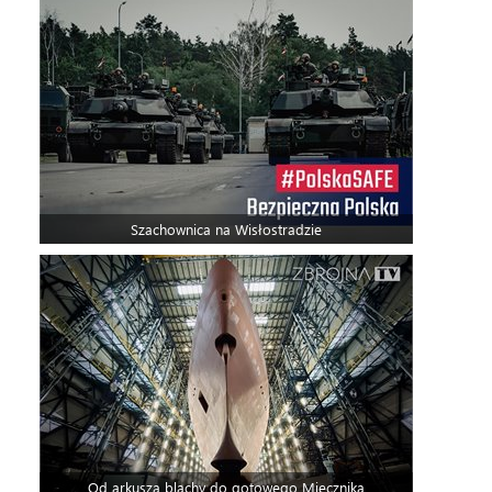
Szachownica na Wisłostradzie
Od arkusza blachy do gotowego Miecznika