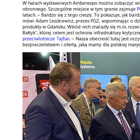
W halach wystawowych Amberexpo można zobaczyć wiele 
obronnego. Szczególne miejsce w tym gronie zajmuje
P
latach. – Bardzo się z tego cieszę. To pokazuje, jak bar
mówi Adam Leszkiewicz, prezes PGZ, wspominając o dzie
produkty w Gdańsku. Wśród nich znalazły się m.in. rozw
Bałtyk”, której celem jest ochrona infrastruktury krytyc
przeciwlotnicze Tajfun
. – Nasza obecność tutaj jest ocz
bezpieczeństwem i ofertą, jaką mamy dla polskiej maryna