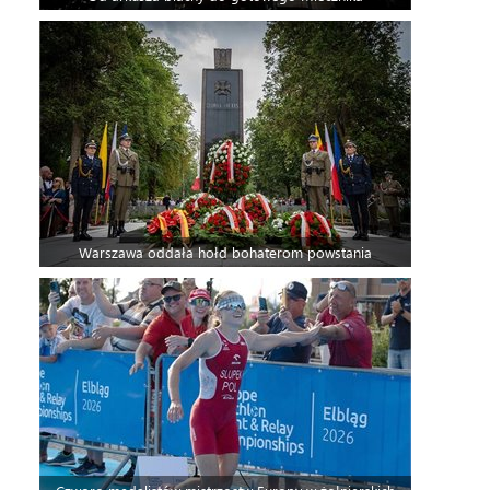
Warszawa oddała hołd bohaterom powstania