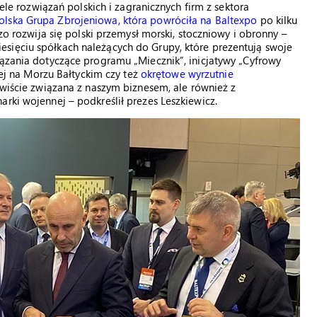
rozwiązań polskich i zagranicznych firm z sektora
olska Grupa Zbrojeniowa, która powróciła na Baltexpo
po kilku
dzo rozwija się polski przemysł morski, stoczniowy i obronny –
sięciu spółkach należących do Grupy, które prezentują swoje
iązania dotyczące programu „Miecznik”, inicjatywy „Cyfrowy
znej na Morzu Bałtyckim czy też
okrętowe wyrzutnie
ywiście związana z naszym biznesem, ale również z
rki wojennej – podkreślił prezes Leszkiewicz.