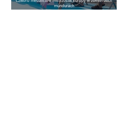
Czworo medalistów mistrzostw Europy w żołnierskich
mundurach