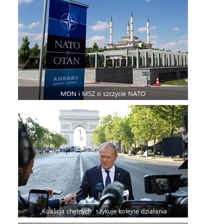
MON i MSZ o szczycie NATO
„Koalicja chętnych” szykuje kolejne działania