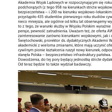
Akademia Wojsk Lądowych w rozpoczynającym się roku a
podchorążych (z tego 958 na kierunkach stricte wojskow
bezpieczeństwa – i 200 na kierunku wojskowo-lekarski
przystąpiło 435 studentów pierwszego roku studiów cywi
nieco mniejsza, ale ogólnie od kilku lat obserwujemy w
to z tego, że warunki służby w Wojsku Polskim wyraźnie
pensje, pewność zatrudnienia. Uważam też, że oferta AW
zainteresowanie zarówno kierunkami wojskowymi, jak i cy
Świętochowski, prorektor ds. dydaktycznych Akademii W
akademicki z wieloma zmianami, które mają uczynić ofer
cywilnym pionie kształcenia ruszył nowy kierunek, odp
stanęła Polska – bezpieczeństwo infrastruktury państwa
Dowodzenia, do tej pory będący jednostką stricte dydakt
Od teraz będzie to także wydział badawczy.