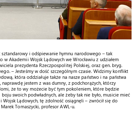
et sztandarowy i odśpiewanie hymnu narodowego – tak
iego w Akademii Wojsk Lądowych we Wrocławiu z udziałem
iciela prezydenta Rzeczpospolitej Polskiej, oraz gen. bryg.
ego. – Jesteśmy w dość szczególnym czasie. Widzimy konflikt
rydową, która oddziałuje także na nasze państwo i na państwa
je, naprawdę jestem z was dumny, z podchorążych, którzy
omi, że to wy możecie być tym pokoleniem, które będzie
 boju swoich podwładnych, ale żeby tak nie było, musicie mieć
i Wojsk Lądowych, tę zdolność osiągnęli – zwrócił się do
dr Marek Tomaszycki, profesor AWL-u.