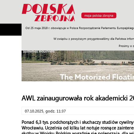
moja polska zbrojna
Od 25 maja 2018 r. obowiązuje w Polsce Rozporządzenie Parlamentu Europejskieg
Armia
Poligon
Sprzęt
Misje
Polityka
Prawo
W związku z powyższym przygotowaliśmy dla Państwa inform
Prosimy o 
AWL zainaugurowała rok akademicki 
07.10.2025, godz. 11:37
Ponad 6,3 tys. podchorążych i słuchaczy studiów cywil
Wrocławiu. Uczelnia od kilku lat notuje rosnące zaintere
służby w Wojsku Polskim wyraźnie się polepszają, dla wi