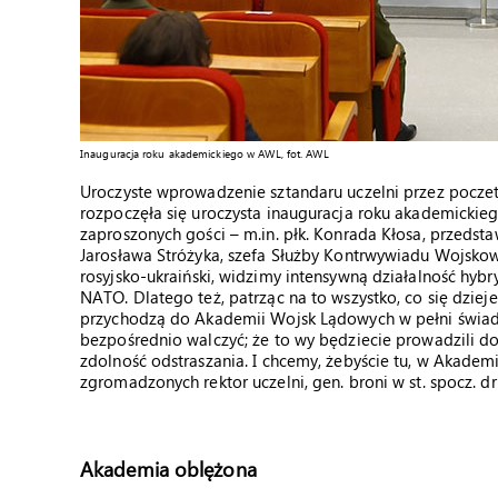
Inauguracja roku akademickiego w AWL, fot. AWL
Uroczyste wprowadzenie sztandaru uczelni przez pocz
rozpoczęła się uroczysta inauguracja roku akademick
zaproszonych gości – m.in. płk. Konrada Kłosa, przedstaw
Jarosława Stróżyka, szefa Służby Kontrwywiadu Wojskow
rosyjsko-ukraiński, widzimy intensywną działalność hyb
NATO. Dlatego też, patrząc na to wszystko, co się dzie
przychodzą do Akademii Wojsk Lądowych w pełni świad
bezpośrednio walczyć; że to wy będziecie prowadzili do
zdolność odstraszania. I chcemy, żebyście tu, w Akademi
zgromadzonych rektor uczelni, gen. broni w st. spocz. 
Akademia oblężona