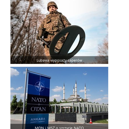
Lubawa wyposaży saperów
MON i MSZ o szczycie NATO