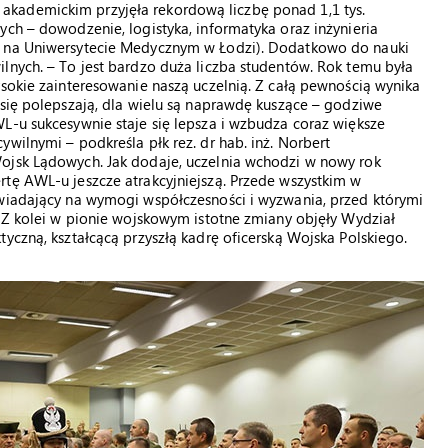
kademickim przyjęła rekordową liczbę ponad 1,1 tys.
ych – dowodzenie, logistyka, informatyka oraz inżynieria
m na Uniwersytecie Medycznym w Łodzi). Dodatkowo do nauki
lnych. – To jest bardzo duża liczba studentów. Rok temu była
ysokie zainteresowanie naszą uczelnią. Z całą pewnością wynika
 się polepszają, dla wielu są naprawdę kuszące – godziwe
L-u sukcesywnie staje się lepsza i wzbudza coraz większe
wilnymi – podkreśla płk rez. dr hab. inż. Norbert
ojsk Lądowych. Jak dodaje, uczelnia wchodzi w nowy rok
tę AWL-u jeszcze atrakcyjniejszą. Przede wszystkim w
owiadający na wymogi współczesności i wyzwania, przed którymi
. Z kolei w pionie wojskowym istotne zmiany objęły Wydział
yczną, kształcącą przyszłą kadrę oficerską Wojska Polskiego.