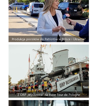
Produkcja pocisków do Patriotów w Polsce i Ukrainie?
Z ORP „Błyskawica” na trasę Tour de Pologne