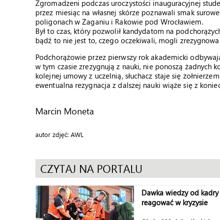
Zgromadzeni podczas uroczystości inauguracyjnej studen
przez miesiąc na własnej skórze poznawali smak suroweg
poligonach w Żaganiu i Rakowie pod Wrocławiem.
Był to czas, który pozwolił kandydatom na podchorążych 
bądź to nie jest to, czego oczekiwali, mogli zrezygnowa
Podchorążowie przez pierwszy rok akademicki odbywają
w tym czasie zrezygnują z nauki, nie ponoszą żadnych 
kolejnej umowy z uczelnią, słuchacz staje się żołnier
ewentualna rezygnacja z dalszej nauki wiąże się z konie
Marcin Moneta
autor zdjęć: AWL
CZYTAJ NA PORTALU
Dawka wiedzy od kadry 
reagować w kryzysie