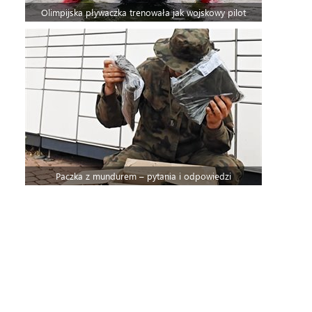
Olimpijska pływaczka trenowała jak wojskowy pilot
Paczka z mundurem – pytania i odpowiedzi