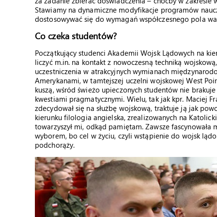
za zadanie zbierać doświadczenia – choćby w zakresie 
Stawiamy na dynamiczne modyfikacje programów nauczan
dostosowywać się do wymagań współczesnego pola walki 
Co czeka studentów?
Początkujący studenci Akademii Wojsk Lądowych na kie
liczyć m.in. na kontakt z nowoczesną techniką wojskową
uczestniczenia w atrakcyjnych wymianach międzynarodowy
Amerykanami, w tamtejszej uczelni wojskowej West Point
kuszą, wśród świeżo upieczonych studentów nie brakuje o
kwestiami pragmatycznymi. Wielu, tak jak kpr. Maciej Fra
zdecydował się na służbę wojskową, traktuje ją jak pow
kierunku filologia angielska, zrealizowanych na Katolic
towarzyszył mi, odkąd pamiętam. Zawsze fascynowała mn
wyborem, bo cel w życiu, czyli wstąpienie do wojsk lądow
podchorąży.