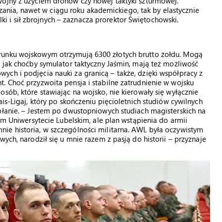
wojny z użyciem dronów czy nowej taktyki szturmowej.
ia, nawet w ciągu roku akademickiego, tak by elastycznie
i sił zbrojnych – zaznacza prorektor Świętochowski.
runku wojskowym otrzymują 6300 złotych brutto żołdu. Mogą
, jak choćby symulator taktyczny Jaśmin, mają też możliwość
ch i podjęcia nauki za granicą – także, dzięki współpracy z
. Choć przyzwoita pensja i stabilne zatrudnienie w wojsku
sób, które stawiając na wojsko, nie kierowały się wyłącznie
is-Ligaj, który po skończeniu pięcioletnich studiów cywilnych
ołanie. – Jestem po dwustopniowych studiach magisterskich na
kim Uniwersytecie Lubelskim, ale plan wstąpienia do armii
ie historia, w szczególności militarna. AWL była oczywistym
ych, narodził się u mnie razem z pasją do historii – przyznaje