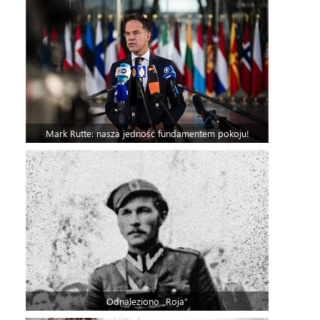
Mark Rutte: nasza jedność fundamentem pokoju!
Odnaleziono „Roja”