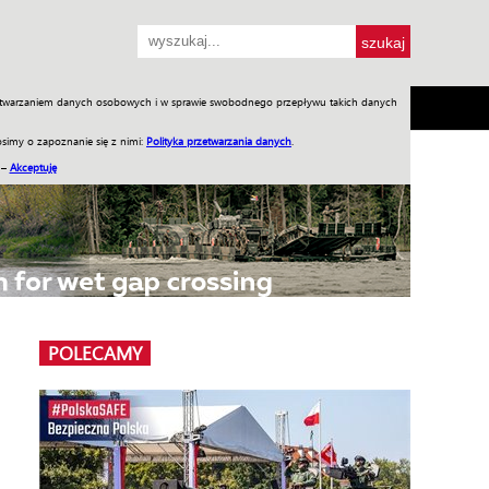
przetwarzaniem danych osobowych i w sprawie swobodnego przepływu takich danych
SH
SKLEP
Jednodniówki
Praca w WIW
simy o zapoznanie się z nimi:
Polityka przetwarzania danych
.
 –
Akceptuję
POLECAMY