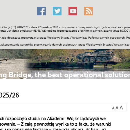
o i Rady (UE) 2016/679 z dnia 27 kwietnia 2016 r. w sprawie ochrony osób fizycznych w związku z 
Świat
Społeczność
Sport
Historia
Galerie
Wideo
ENGLI
oraz uchylenia dyrektywy 95/46/WE (ogólne rozporządzenie o ochronie danych, zwane także RODO).
acje dotyczące przetwarzania przez Wojskowy Instytut Wydawniczy Państwa danych osobowych. Pro
zaakceptowanie warunków przetwarzania danych osobowych przez Wojskowych Instytut Wydawniczy
2025/26
A
A
A
nych rozpoczęło studia na Akademii Wojsk Lądowych we
sowanie. – Z całą pewnością wynika to z faktu, że warunki
elu są naprawdę kuszące – zauważa płk rez. dr hab. inż.