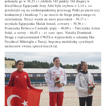
pokonała go w 34,23 s i zdobyła 343 punkty. Od drugiej w
klasyfikacji Egipcjanki Jany Attii była szybsza o 2,14 s, co
przełożyło się na siedmiopunktową przewagę Polki po pierwszej
konkurencji i handicap 7 s na starcie do biegu połączonego ze
strzelaniem. Trzeci wynik na torze przeszkód – 39,17 s –
uzyskała Egipcjanka Malak Ismail, czwarty – 39,56 s –
Francuzka Rebecca Castaudi, piąty – 40,88 s – Turczynka Aslan
Sıdal, a szósty – 46,45 s – st. szer. spec. Natalia Dominiak.
Druga z reprezentantek CWZS-u wyprzedziła o sekundę İlke
Özyüksel Mihrioğlu z Turcji, brązową medalistkę cywilnych
mistrzostw świata sprzed trzech lat.