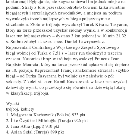
konkurencji Egipcjanie, nie zagwarantował im jednak miejsc na
podium. Straty z toru przeszkód odrobiło bowiem kilku świetnie
biegających i strzelających zawodników, a miejsca na podium
wywalczyło trzech najlepszych w biegu połączonym ze
strzelaniem. Złoto w trójboju wywalczył Turek Kivanc Tasyaran,
który na torze przeszkód uzyskał siódmy wynik, a w konkurencji
laser run był najszybszy – dystans 3 km pokonał w 10 min 21,32
s. Srebro zdobył st. szer. spec. Daniel Ławrynowicz.
Reprezentant Centralnego Wojskowego Zespołu Sportowego
biegł wolniej od Turka o 7,51 s – laser run ukończył z trzecim
czasem. Natomiast brąz w trójboju wywalczył Francuz Jean
Baptiste Mourcia, który na torze przeszkód uplasował się dopiero
na 10. pozycji. Reprezentant Francji znakomicie strzelał i szybko
biegł – od Turka Tasyarana był wolniejszy zaledwie o pół
sekundy. Z kolei st. szer. Kamil Kasperczak w laser run uzyskał
dziewiąty wynik, co przełożyło się również na dziewiątą lokatę
w klasyfikacji trójboju.
Wyniki
trójbój, kobiety
1. Małgorzata Karbownik (Polska) 933 pkt
2. İlke Özyüksel Mihrioğlu (Turcja) 926 pkt
3. Jana Attia (Egipt) 910 pkt
4. Aslan Sıdal (Turcja) 899 pkt