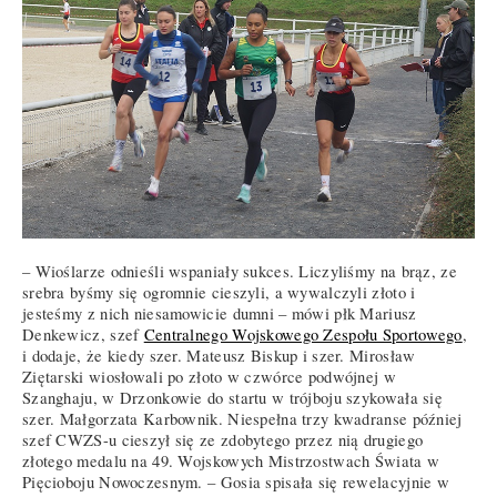
– Wioślarze odnieśli wspaniały sukces. Liczyliśmy na brąz, ze
srebra byśmy się ogromnie cieszyli, a wywalczyli złoto i
jesteśmy z nich niesamowicie dumni – mówi płk Mariusz
Denkewicz, szef
Centralnego Wojskowego Zespołu Sportowego
,
i dodaje, że kiedy szer. Mateusz Biskup i szer. Mirosław
Ziętarski wiosłowali po złoto w czwórce podwójnej w
Szanghaju, w Drzonkowie do startu w trójboju szykowała się
szer. Małgorzata Karbownik. Niespełna trzy kwadranse później
szef CWZS-u cieszył się ze zdobytego przez nią drugiego
złotego medalu na 49. Wojskowych Mistrzostwach Świata w
Pięcioboju Nowoczesnym. – Gosia spisała się rewelacyjnie w