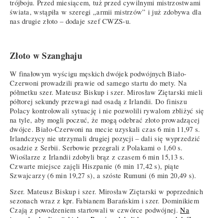
trójboju. Przed miesiącem, tuż przed cywilnymi mistrzostwami
świata, wstąpiła w szeregi „armii mistrzów” i już zdobywa dla
nas drugie złoto – dodaje szef CWZS-u.
Złoto w Szanghaju
W finałowym wyścigu męskich dwójek podwójnych Biało-
Czerwoni prowadzili prawie od samego startu do mety. Na
półmetku szer. Mateusz Biskup i szer. Mirosław Ziętarski mieli
półtorej sekundy przewagi nad osadą z Irlandii. Do finiszu
Polacy kontrolowali sytuację i nie pozwolili rywalom zbliżyć się
na tyle, aby mogli poczuć, że mogą odebrać złoto prowadzącej
dwójce. Biało-Czerwoni na mecie uzyskali czas 6 min 11,97 s.
Irlandczycy nie utrzymali drugiej pozycji – dali się wyprzedzić
osadzie z Serbii. Serbowie przegrali z Polakami o 1,60 s.
Wioślarze z Irlandii zdobyli brąz z czasem 6 min 15,13 s.
Czwarte miejsce zajęli Hiszpanie (6 min 17,42 s), piąte
Szwajcarzy (6 min 19,27 s), a szóste Rumuni (6 min 20,49 s).
Szer. Mateusz Biskup i szer. Mirosław Ziętarski w poprzednich
sezonach wraz z kpr. Fabianem Barańskim i szer. Dominikiem
Czają z powodzeniem startowali w czwórce podwójnej.
Na