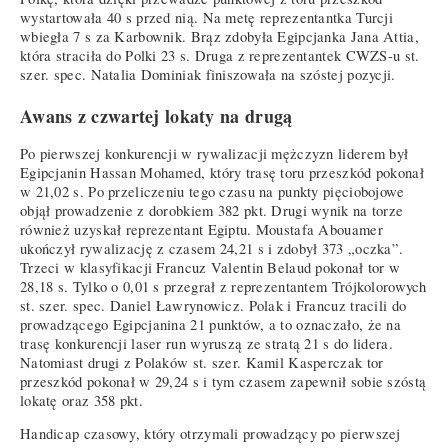
wystartowała 40 s przed nią. Na metę reprezentantka Turcji
wbiegła 7 s za Karbownik. Brąz zdobyła Egipcjanka Jana Attia,
która straciła do Polki 23 s. Druga z reprezentantek CWZS-u st.
szer. spec. Natalia Dominiak finiszowała na szóstej pozycji.
Awans z czwartej lokaty na drugą
Po pierwszej konkurencji w rywalizacji mężczyzn liderem był
Egipcjanin Hassan Mohamed, który trasę toru przeszkód pokonał
w 21,02 s. Po przeliczeniu tego czasu na punkty pięciobojowe
objął prowadzenie z dorobkiem 382 pkt. Drugi wynik na torze
również uzyskał reprezentant Egiptu. Moustafa Abouamer
ukończył rywalizację z czasem 24,21 s i zdobył 373 „oczka”.
Trzeci w klasyfikacji Francuz Valentin Belaud pokonał tor w
28,18 s. Tylko o 0,01 s przegrał z reprezentantem Trójkolorowych
st. szer. spec. Daniel Ławrynowicz. Polak i Francuz tracili do
prowadzącego Egipcjanina 21 punktów, a to oznaczało, że na
trasę konkurencji laser run wyruszą ze stratą 21 s do lidera.
Natomiast drugi z Polaków st. szer. Kamil Kasperczak tor
przeszkód pokonał w 29,24 s i tym czasem zapewnił sobie szóstą
lokatę oraz 358 pkt.
Handicap czasowy, który otrzymali prowadzący po pierwszej