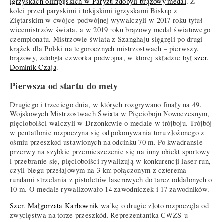
igrzyskach olimpijskich w Paryżu zdobyli brązowy medal
. Z
kolei przed paryskimi i tokijskimi igrzyskami Biskup z
Ziętarskim w dwójce podwójnej wywalczyli w 2017 roku tytuł
wicemistrzów świata, a w 2019 roku brązowy medal światowego
czempionatu. Mistrzowie świata z Szanghaju sięgnęli po drugi
krążek dla Polski na tegorocznych mistrzostwach – pierwszy,
brązowy, zdobyła czwórka podwójna, w której składzie był
szer.
Dominik Czaja
.
Pierwsza od startu do mety
Drugiego i trzeciego dnia, w których rozgrywano finały na 49.
Wojskowych Mistrzostwach Świata w Pięcioboju Nowoczesnym,
pięcioboiści walczyli w Drzonkowie o medale w trójboju. Trójbój
w pentatlonie rozpoczyna się od pokonywania toru złożonego z
ośmiu przeszkód ustawionych na odcinku 70 m. Po kwadransie
przerwy na szybkie przemieszczenie się na inny obiekt sportowy
i przebranie się, pięcioboiści rywalizują w konkurencji laser run,
czyli biegu przełajowym na 3 km połączonym z czterema
rundami strzelania z pistoletów laserowych do tarcz oddalonych o
10 m. O medale rywalizowało 14 zawodniczek i 17 zawodników.
Szer. Małgorzata Karbownik
walkę o drugie złoto rozpoczęła od
zwycięstwa na torze przeszkód. Reprezentantka CWZS-u