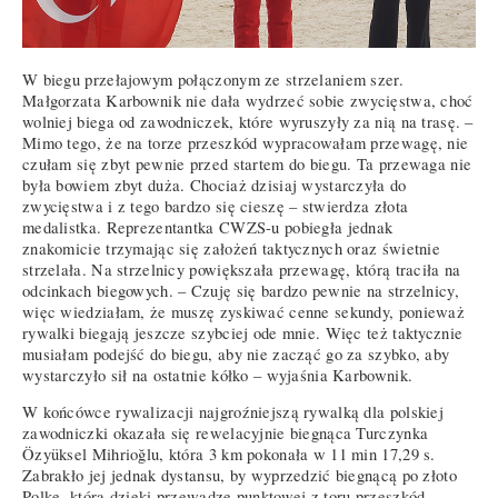
W biegu przełajowym połączonym ze strzelaniem szer.
Małgorzata Karbownik nie dała wydrzeć sobie zwycięstwa, choć
wolniej biega od zawodniczek, które wyruszyły za nią na trasę. –
Mimo tego, że na torze przeszkód wypracowałam przewagę, nie
czułam się zbyt pewnie przed startem do biegu. Ta przewaga nie
była bowiem zbyt duża. Chociaż dzisiaj wystarczyła do
zwycięstwa i z tego bardzo się cieszę – stwierdza złota
medalistka. Reprezentantka CWZS-u pobiegła jednak
znakomicie trzymając się założeń taktycznych oraz świetnie
strzelała. Na strzelnicy powiększała przewagę, którą traciła na
odcinkach biegowych. – Czuję się bardzo pewnie na strzelnicy,
więc wiedziałam, że muszę zyskiwać cenne sekundy, ponieważ
rywalki biegają jeszcze szybciej ode mnie. Więc też taktycznie
musiałam podejść do biegu, aby nie zacząć go za szybko, aby
wystarczyło sił na ostatnie kółko – wyjaśnia Karbownik.
W końcówce rywalizacji najgroźniejszą rywalką dla polskiej
zawodniczki okazała się rewelacyjnie biegnąca Turczynka
Özyüksel Mihrioğlu, która 3 km pokonała w 11 min 17,29 s.
Zabrakło jej jednak dystansu, by wyprzedzić biegnącą po złoto
Polkę, która dzięki przewadze punktowej z toru przeszkód