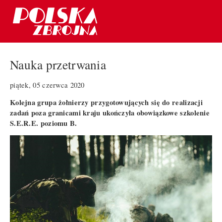
Nauka przetrwania
piątek, 05 czerwca 2020
Kolejna grupa żołnierzy przygotowujących się do realizacji
zadań poza granicami kraju ukończyła obowiązkowe szkolenie
S.E.R.E. poziomu B.