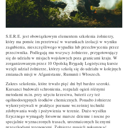
S.E.R.E. jest obowiązkowym elementem szkolenia żołnierzy,
który ma pomóc im przetrwać w warunkach izolacji w wyniku
zagubienia, nieszczęśliwego wypadku lub przechwycenia przez
przeciwnika. Podlegają mu wszyscy żołnierze, przygotowujący
się do udziału w misjach wojskowych poza granicami kraju. W
zorganizowanym przez 10 Opolską Brygadę Logistyczną kursie
wzięli udział żołnierze, którzy szkolą się do udziału w kolejnych
zmianach misji w Afganistanie, Rumunii i Włoszech.
Zakres szkolenia, które trwało pięć dni był bardzo szeroki.
Kursanci budowali schronienia, rozpalali ogień różnymi
metodami m.in. przy użyciu krzesiwa, baterii czy też
ogólnodostępnych środków chemicznych. Ponadto żołnierze
wykorzystywali w praktyce poznane wcześniej techniki
zdobywania wody i pożywienia w terenie. Dużo wysiłku
fizycznego wymagały forsowne marsze dzienne i nocne po
specjalnie wyznaczonych trasach, urozmaiconych licznymi
przeszkodami terenowymi. Żołnierze musieli pokonywać