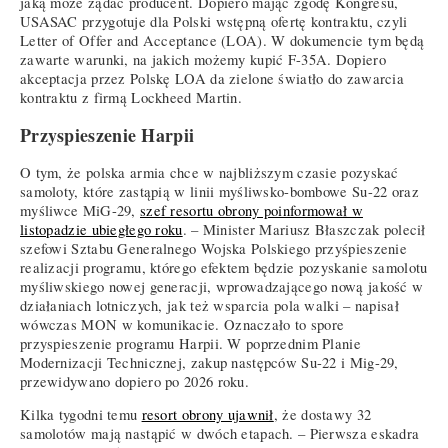
jaką może żądać producent. Dopiero mając zgodę Kongresu,
USASAC przygotuje dla Polski wstępną ofertę kontraktu, czyli
Letter of Offer and Acceptance (LOA). W dokumencie tym będą
zawarte warunki, na jakich możemy kupić F-35A. Dopiero
akceptacja przez Polskę LOA da zielone światło do zawarcia
kontraktu z firmą Lockheed Martin.
Przyspieszenie Harpii
O tym, że polska armia chce w najbliższym czasie pozyskać
samoloty, które zastąpią w linii myśliwsko-bombowe Su-22 oraz
myśliwce MiG-29,
szef resortu obrony poinformował w
listopadzie ubiegłego roku
. – Minister Mariusz Błaszczak polecił
szefowi Sztabu Generalnego Wojska Polskiego przyśpieszenie
realizacji programu, którego efektem będzie pozyskanie samolotu
myśliwskiego nowej generacji, wprowadzającego nową jakość w
działaniach lotniczych, jak też wsparcia pola walki – napisał
wówczas MON w komunikacie. Oznaczało to spore
przyspieszenie programu Harpii. W poprzednim Planie
Modernizacji Technicznej, zakup następców Su-22 i Mig-29,
przewidywano dopiero po 2026 roku.
Kilka tygodni temu
resort obrony ujawnił
, że dostawy 32
samolotów mają nastąpić w dwóch etapach. – Pierwsza eskadra