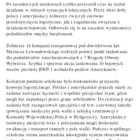
Po zasadniczych ustaleniach szybko przyszedł czas na realne
działanie w różnych sytuacjach taktycznych. Przez dwie doby
polscy i amerykańscy żołnierze ćwiczyli zarówno
przedsięwzięcia logistyczne, jak i zagadnienia związane z
działaniem bojowym. Odbywało się to na zasadzie wymienności
pododdziałów między batalionami.
Żołnierze 14 kompanii transportowej pod dowództwem kpt.
Mariusza Lewandowskiego rozłożyli polowy punkt tankowania
dla pododdziałów zmechanizowanych z 7 Brygady Obrony
Wybrzeża. Szybka i sprawna akcja tankowania 10 bojowych
wozów piechoty BWP-1 wzbudziła podziw Amerykanów.
Kolejnym punktem szkolenia było doskonalenie przejazdu
konwoju logistycznego. Polskie i amerykańskie pojazdy miały za
zadanie nawiązać łączność i wspólnie przejechać rejon, gdzie
mogli być napadnięci przez grupy rebeliantów. Do realizacji tego
zadania byli zaangażowali specjaliści od tzw. czerwonej taktyki
(powiązanie medycyny pola walki z taktyką szturmową) z
Komendy Wojewódzkiej Policji w Bydgoszczy. Amerykańscy
ratownicy medyczni wraz z policjantami mogli doskonalić
ewakuację i transport rannych z pola walki. Podczas wspólnego
szkolenia strona amerykańska udostępniła system obrazowania