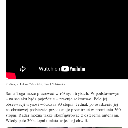
Realizacja: Łukasz Zalesiński, Paweł Sobkowicz
Sama Tuga może pracować w różnych trybach. W podstawowym
– na stojaku bądź pojeździe – pracuje sektorowo. Pole jej
obserwacji wynosi wówczas 90 stopni. Jednak po osadzeniu jej
na obrotowej podstawie przeczesuje przestrzeń w promieniu 360
stopni. Radar można także skonfigurować z czterema antenami.
Wtedy pole 360 stopni omiata w jednej chwili.