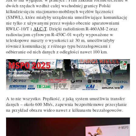
dwóch rzędach wzdłuż całej wschodniej granicy Polski
kilkudziesięciu stacjonarno-mobilnych węzłów łączności
(SMWŁ), które miałyby urządzenia umożliwiające komunikację
nie tylko z używanymi przez wojsko obecnie aparatowniami
RWŁC-10/T i
AŁC-T
. Dzięki radioliniom R-460AM-2 oraz
radiostacjom cyfrowym R-450C-01 węzły wyposażone w
teleskopowe maszty o wysokości aż 30 m, umożliwiałyby
również komunikację z różnego typu bezzałogowcami i
odbieranie od nich danych z odległości nawet 100 km.
A to nie wszystko. Prędkość, z jaką system umożliwia transfer
danych – około 600 Mb/s, zapewnia bezproblemowe przesyłanie
na przykład obrazu wideo nawet z kilkunastu bezzałogowców.