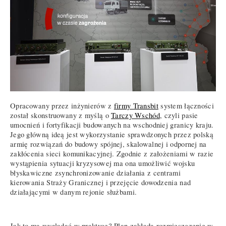
Opracowany przez inżynierów z
firmy Transbit
system łączności
został skonstruowany z myślą o
Tarczy Wschód
, czyli pasie
umocnień i fortyfikacji budowanych na wschodniej granicy kraju.
Jego główną ideą jest wykorzystanie sprawdzonych przez polską
armię rozwiązań do budowy spójnej, skalowalnej i odpornej na
zakłócenia sieci komunikacyjnej. Zgodnie z założeniami w razie
wystąpienia sytuacji kryzysowej ma ona umożliwić wojsku
błyskawiczne zsynchronizowanie działania z centrami
kierowania Straży Granicznej i przejęcie dowodzenia nad
działającymi w danym rejonie służbami.
Jak to ma wyglądać w praktyce? Plan zakłada rozmieszczenie w