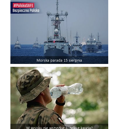
Morska parada 15 sierpnia
W wojsku nie wszystkie butelki z kaucją?