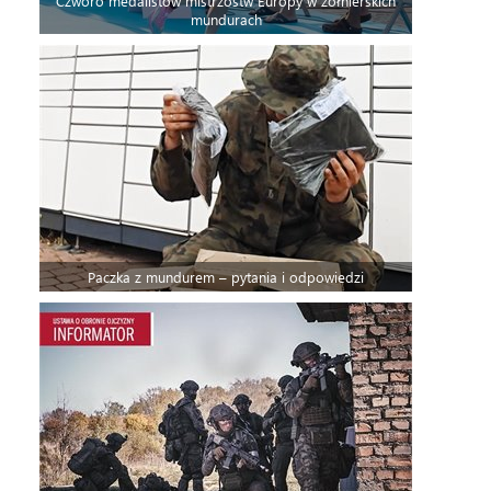
Czworo medalistów mistrzostw Europy w żołnierskich
mundurach
Paczka z mundurem – pytania i odpowiedzi