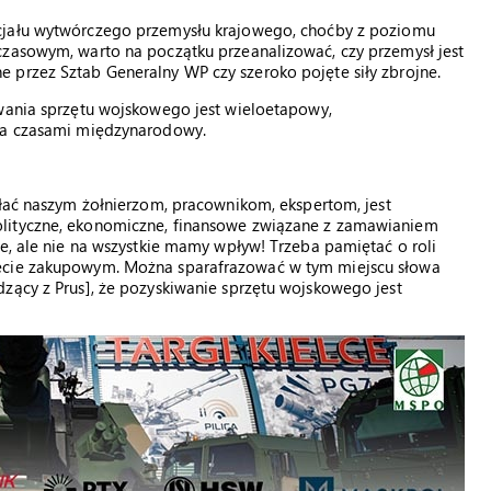
cjału wytwórczego przemysłu krajowego, choćby z poziomu
czasowym, warto na początku przeanalizować, czy przemysł jest
 przez Sztab Generalny WP czy szeroko pojęte siły zbrojne.
wania sprzętu wojskowego jest wieloetapowy,
, a czasami międzynarodowy.
łać naszym żołnierzom, pracownikom, ekspertom, jest
olityczne, ekonomiczne, finansowe związane z zamawianiem
ce, ale nie na wszystkie mamy wpływ! Trzeba pamiętać o roli
iecie zakupowym. Można sparafrazować w tym miejscu słowa
zący z Prus], że pozyskiwanie sprzętu wojskowego jest