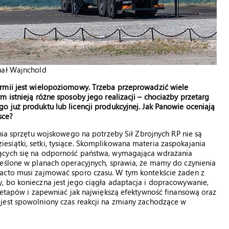
hał Wajnchold
rmii jest wielopoziomowy. Trzeba przeprowadzić wiele
 istnieją różne sposoby jego realizacji – chociażby przetarg
 już produktu lub licencji produkcyjnej. Jak Panowie oceniają
sce?
ia sprzętu wojskowego na potrzeby Sił Zbrojnych RP nie są
siątki, setki, tysiące. Skomplikowana materia zaspokajania
jących się na odporność państwa, wymagająca wdrażania
reślone w planach operacyjnych, sprawia, że mamy do czynienia
facto musi zajmować sporo czasu. W tym kontekście żaden z
, bo konieczna jest jego ciągła adaptacja i dopracowywanie,
h etapów i zapewniać jak największą efektywność finansową oraz
jest spowolniony czas reakcji na zmiany zachodzące w