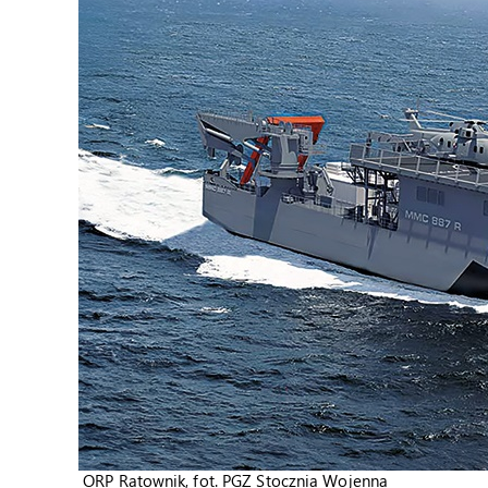
ORP Ratownik, fot. PGZ Stocznia Wojenna