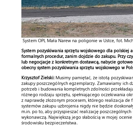
System OPL Mała Narew na poligonie w Ustce, fot. Mic
System pozyskiwania sprzętu wojskowego dla polskiej a
formalnych procedur, zanim dojdzie do zakupu. Przy czym
lub negocjacje z konkretnym dostawcą, nabycie gotowego
obecny system pozyskiwania sprzętu wojskowego w Pol
Krzysztof Zielski:
Musimy pamiętać, że istotą pozyskiwan
zakupy poszczególnych egzemplarzy. Zamawiamy ich dzie
potrzeb i budowania kompletnych zdolności przekłada
różnego rodzaju sprzętu, spełniającego oczekiwania ok
z naprawdę złożonym procesem, którego realizacja de 
systemów zakupu uzbrojenia nigdy nie będzie doskonały
m.in. po to, aby przyspieszać realizację poszczególnyc
wykonawczą. Największą jego słabością w mojej ocenie 
środowisku bezpieczeństwa.