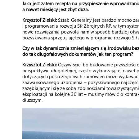
Jaka jest zatem recepta na przyspieszenie wprowadzania
a nawet miesięcy jest zbyt duża.
Krzysztof Zielski:
Sztab Generalny jest bardzo mocno 
i programowania rozwoju Sił Zbrojnych RP, w tym syste
nowe rozwiązania pozwolą nam w sposób bardziej otwa
pozyskiwania sprzętu, ujętego w programie rozwoju Sił 
Czy w tak dynamicznie zmieniającym się środowisku bez
do tak długofalowych dokumentów jak ten program?
Krzysztof Zielski:
Oczywiście, bo budowanie przyszłości
perspektywie długoletniej, często wykraczającej nawet 
dotyczących poszczególnych zamówień może wydawać si
zaawansowanego uzbrojenia – pozyskiwanego najczęściej
zazębiającymi się ze sobą zdolnościami towarzyszącym
eksploatacji na kolejne 30 lat – musimy mówić o kontrak
dłuższym.