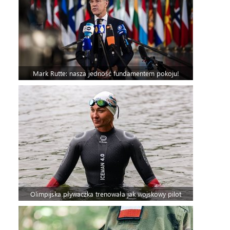
Mark Rutte: nasza jedność fundamentem pokoju!
Olimpijska pływaczka trenowała jak wojskowy pilot