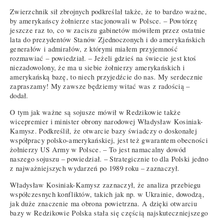
Zwierzchnik sił zbrojnych podkreślał także, że to bardzo ważne,
by amerykańscy żołnierze stacjonowali w Polsce. – Powtórzę
jeszcze raz to, co w zaciszu gabinetów mówiłem przez ostatnie
lata do prezydentów Stanów Zjednoczonych i do amerykańskich
generałów i admirałów, z którymi miałem przyjemność
rozmawiać – powiedział. – Jeżeli gdzieś na świecie jest ktoś
niezadowolony, że ma u siebie żołnierzy amerykańskich i
amerykańską bazę, to niech przyjedźcie do nas. My serdecznie
zapraszamy! My zawsze będziemy witać was z radością –
dodał.
O tym jak ważne są sojusze mówił w Redzikowie także
wicepremier i minister obrony narodowej Władysław Kosiniak-
Kamysz. Podkreślił, że otwarcie bazy świadczy o doskonałej
współpracy polsko-amerykańskiej, jest też gwarantem obecności
żołnierzy US Army w Polsce. – To jest namacalny dowód
naszego sojuszu – powiedział. – Strategicznie to dla Polski jedno
z najważniejszych wydarzeń po 1989 roku – zaznaczył.
Władysław Kosiniak-Kamysz zaznaczył, że analiza przebiegu
współczesnych konfliktów, takich jak np. w Ukrainie, dowodzą,
jak duże znaczenie ma obrona powietrzna. A dzięki otwarciu
bazy w Redzikowie Polska stała się częścią najskuteczniejszego