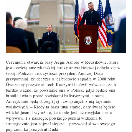
Ceremonia otwarcia bazy Aegis Ashore w Redzikowie, która
jest częścią amerykańskiej tarczy antyrakietowej odbyła się w
środę. Podczas uroczystości prezydent Andrzej Duda
przypomniał, że decyzja o jej budowie zapadła w 2008 roku.
Ówczesny prezydent Lech Kaczyński mówił wówczas, że to
bardzo ważne, że powstanie ona w Polsce, gdyż będzie ona
broniła świata przed pociskami balistycznymi, a sami
Amerykanie będą strzegli jej i związanych z nią tajemnic
wojskowych. – Kiedy ta baza tutaj stanie, cały świat będzie
widział jasno i wyraźnie, że to nie jest już rosyjska strefa
wpływów. I z naszego, polskiego punktu widzenia to
strategicznie jest najważniejsze – przywołał słowa swojego
poprzednika prezydent Duda.