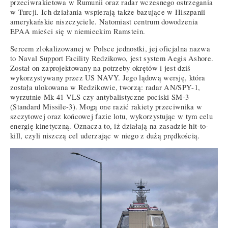
przeciwrakietowa w Rumunii oraz radar wczesnego ostrzegania
w Turcji. Ich działania wspierają także bazujące w Hiszpanii
amerykańskie niszczyciele. Natomiast centrum dowodzenia
EPAA mieści się w niemieckim Ramstein.
Sercem zlokalizowanej w Polsce jednostki, jej oficjalna nazwa
to Naval Support Facility Redzikowo, jest system Aegis Ashore.
Został on zaprojektowany na potrzeby okrętów i jest dziś
wykorzystywany przez US NAVY. Jego lądową wersję, która
została ulokowana w Redzikowie, tworzą: radar AN/SPY-1,
wyrzutnie Mk 41 VLS czy antybalistyczne pociski SM-3
(Standard Missile-3). Mogą one razić rakiety przeciwnika w
szczytowej oraz końcowej fazie lotu, wykorzystując w tym celu
energię kinetyczną. Oznacza to, iż działają na zasadzie hit-to-
kill, czyli niszczą cel uderzając w niego z dużą prędkością.