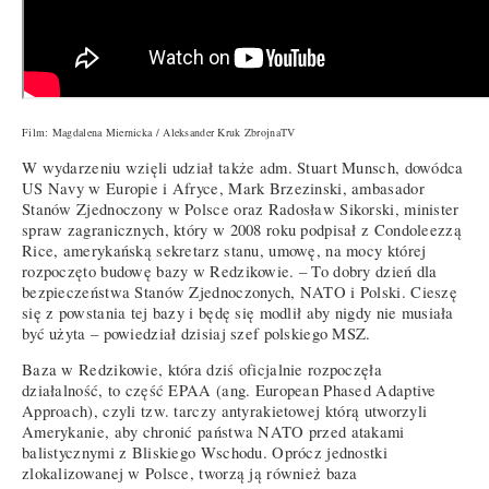
Film: Magdalena Miernicka / Aleksander Kruk ZbrojnaTV
W wydarzeniu wzięli udział także adm. Stuart Munsch, dowódca
US Navy w Europie i Afryce, Mark Brzezinski, ambasador
Stanów Zjednoczony w Polsce oraz Radosław Sikorski, minister
spraw zagranicznych, który w 2008 roku podpisał z Condoleezzą
Rice, amerykańską sekretarz stanu, umowę, na mocy której
rozpoczęto budowę bazy w Redzikowie. – To dobry dzień dla
bezpieczeństwa Stanów Zjednoczonych, NATO i Polski. Cieszę
się z powstania tej bazy i będę się modlił aby nigdy nie musiała
być użyta – powiedział dzisiaj szef polskiego MSZ.
Baza w Redzikowie, która dziś oficjalnie rozpoczęła
działalność, to część EPAA (ang. European Phased Adaptive
Approach), czyli tzw. tarczy antyrakietowej którą utworzyli
Amerykanie, aby chronić państwa NATO przed atakami
balistycznymi z Bliskiego Wschodu. Oprócz jednostki
zlokalizowanej w Polsce, tworzą ją również baza