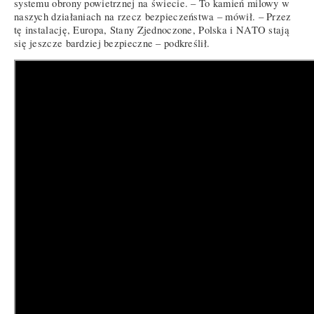
systemu obrony powietrznej na świecie. – To kamień milowy w
naszych działaniach na rzecz bezpieczeństwa – mówił. – Przez
tę instalację, Europa, Stany Zjednoczone, Polska i NATO stają
się jeszcze bardziej bezpieczne – podkreślił.