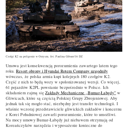
Czołgi K2 na poligonie w Orzyszu, fot. Paulina Gibner/16 DZ
Umowa jest konsekwencją porozumienia zawartego latem tego
roku.
Resort obrony i Hyundai Rotem Company uzgodniły
wówczas, że polska armia kupi kolejnych 180 czołgów K2.
Część z nich to będą wozy w spolonizowanej wersji. Co więcej,
61 pojazdów K2PL powstanie bezpośrednio w Polsce. Ich
składaniem zajmą się
Zakłady Mechaniczne „Bumar-Łabędy”
w
Gliwicach, które są częścią Polskiej Grupy Zbrojeniowej. Aby
jednak tak się mogło stać, niezbędny jest transfer technologii. I
właśnie wczoraj przedstawiciele gliwickich zakładów i koncernu
z Korei Południowej zawarli porozumienie, które to umożliwi.
Na mocy umowy Bumar-Łabędy już niebawem otrzymają od
Koreańczyków narzędzia i wyposażenie konieczne do