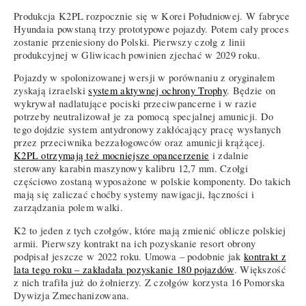
Produkcja K2PL rozpocznie się w Korei Południowej. W fabryce
Hyundaia powstaną trzy prototypowe pojazdy. Potem cały proces
zostanie przeniesiony do Polski. Pierwszy czołg z linii
produkcyjnej w Gliwicach powinien zjechać w 2029 roku.
Pojazdy w spolonizowanej wersji w porównaniu z oryginałem
zyskają izraelski
system aktywnej ochrony Trophy
. Będzie on
wykrywał nadlatujące pociski przeciwpancerne i w razie
potrzeby neutralizował je za pomocą specjalnej amunicji. Do
tego dojdzie system antydronowy zakłócający pracę wysłanych
przez przeciwnika bezzałogowców oraz amunicji krążącej.
K2PL otrzymają też mocniejsze opancerzenie
i zdalnie
sterowany karabin maszynowy kalibru 12,7 mm. Czołgi
częściowo zostaną wyposażone w polskie komponenty. Do takich
mają się zaliczać choćby systemy nawigacji, łączności i
zarządzania polem walki.
K2 to jeden z tych czołgów, które mają zmienić oblicze polskiej
armii. Pierwszy kontrakt na ich pozyskanie resort obrony
podpisał jeszcze w 2022 roku. Umowa – podobnie jak
kontrakt z
lata tego roku – zakładała pozyskanie 180 pojazdów
. Większość
z nich trafiła już do żołnierzy. Z czołgów korzysta 16 Pomorska
Dywizja Zmechanizowana.