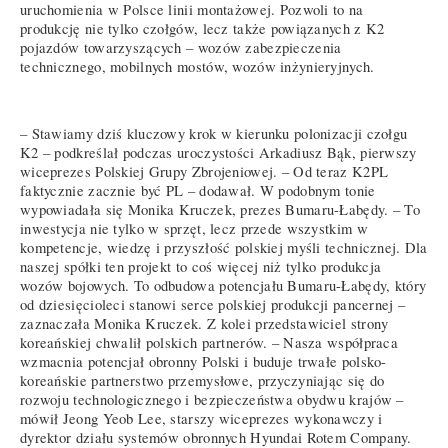
uruchomienia w Polsce linii montażowej. Pozwoli to na
produkcję nie tylko czołgów, lecz także powiązanych z K2
pojazdów towarzyszących – wozów zabezpieczenia
technicznego, mobilnych mostów, wozów inżynieryjnych.
– Stawiamy dziś kluczowy krok w kierunku polonizacji czołgu
K2 – podkreślał podczas uroczystości Arkadiusz Bąk, pierwszy
wiceprezes Polskiej Grupy Zbrojeniowej. – Od teraz K2PL
faktycznie zacznie być PL – dodawał. W podobnym tonie
wypowiadała się Monika Kruczek, prezes Bumaru-Łabędy. – To
inwestycja nie tylko w sprzęt, lecz przede wszystkim w
kompetencje, wiedzę i przyszłość polskiej myśli technicznej. Dla
naszej spółki ten projekt to coś więcej niż tylko produkcja
wozów bojowych. To odbudowa potencjału Bumaru-Łabędy, który
od dziesięcioleci stanowi serce polskiej produkcji pancernej –
zaznaczała Monika Kruczek. Z kolei przedstawiciel strony
koreańskiej chwalił polskich partnerów. – Nasza współpraca
wzmacnia potencjał obronny Polski i buduje trwałe polsko-
koreańskie partnerstwo przemysłowe, przyczyniając się do
rozwoju technologicznego i bezpieczeństwa obydwu krajów –
mówił Jeong Yeob Lee, starszy wiceprezes wykonawczy i
dyrektor działu systemów obronnych Hyundai Rotem Company.