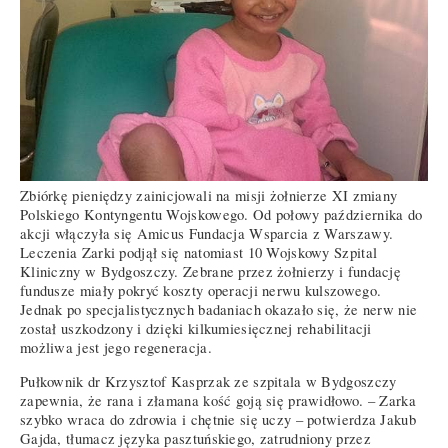
Zbiórkę pieniędzy zainicjowali na misji żołnierze XI zmiany
Polskiego Kontyngentu Wojskowego. Od połowy października do
akcji włączyła się Amicus Fundacja Wsparcia z Warszawy.
Leczenia Zarki podjął się natomiast 10 Wojskowy Szpital
Kliniczny w Bydgoszczy. Zebrane przez żołnierzy i fundację
fundusze miały pokryć koszty operacji nerwu kulszowego.
Jednak po specjalistycznych badaniach okazało się, że nerw nie
został uszkodzony i dzięki kilkumiesięcznej rehabilitacji
możliwa jest jego regeneracja.
Pułkownik dr Krzysztof Kasprzak ze szpitala w Bydgoszczy
zapewnia, że rana i złamana kość goją się prawidłowo. – Zarka
szybko wraca do zdrowia i chętnie się uczy – potwierdza Jakub
Gajda, tłumacz języka pasztuńskiego, zatrudniony przez