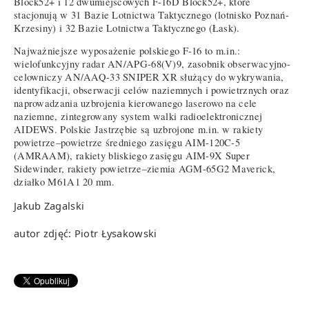
Block52+ i 12 dwumiejscowych F-16D Block52+, które
stacjonują w 31 Bazie Lotnictwa Taktycznego (lotnisko Poznań-
Krzesiny) i 32 Bazie Lotnictwa Taktycznego (Łask).
Najważniejsze wyposażenie polskiego F-16 to m.in.:
wielofunkcyjny radar AN/APG-68(V)9, zasobnik obserwacyjno-
celowniczy AN/AAQ-33 SNIPER XR służący do wykrywania,
identyfikacji, obserwacji celów naziemnych i powietrznych oraz
naprowadzania uzbrojenia kierowanego laserowo na cele
naziemne, zintegrowany system walki radioelektronicznej
AIDEWS. Polskie Jastrzębie są uzbrojone m.in. w rakiety
powietrze–powietrze średniego zasięgu AIM-120C-5
(AMRAAM), rakiety bliskiego zasięgu AIM-9X Super
Sidewinder, rakiety powietrze–ziemia AGM-65G2 Maverick,
działko M61A1 20 mm.
Jakub Zagalski
autor zdjęć: Piotr Łysakowski