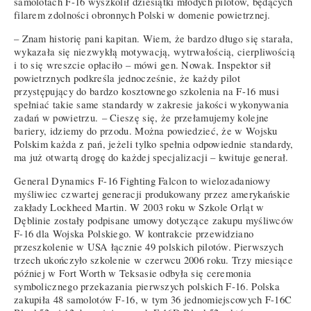
samolotach F-16 wyszkolił dziesiątki młodych pilotów, będących
filarem zdolności obronnych Polski w domenie powietrznej.
– Znam historię pani kapitan. Wiem, że bardzo długo się starała,
wykazała się niezwykłą motywacją, wytrwałością, cierpliwością
i to się wreszcie opłaciło – mówi gen. Nowak. Inspektor sił
powietrznych podkreśla jednocześnie, że każdy pilot
przystępujący do bardzo kosztownego szkolenia na F-16 musi
spełniać takie same standardy w zakresie jakości wykonywania
zadań w powietrzu. – Cieszę się, że przełamujemy kolejne
bariery, idziemy do przodu. Można powiedzieć, że w Wojsku
Polskim każda z pań, jeżeli tylko spełnia odpowiednie standardy,
ma już otwartą drogę do każdej specjalizacji – kwituje generał.
General Dynamics F-16 Fighting Falcon to wielozadaniowy
myśliwiec czwartej generacji produkowany przez amerykańskie
zakłady Lockheed Martin. W 2003 roku w Szkole Orląt w
Dęblinie zostały podpisane umowy dotyczące zakupu myśliwców
F-16 dla Wojska Polskiego. W kontrakcie przewidziano
przeszkolenie w USA łącznie 49 polskich pilotów. Pierwszych
trzech ukończyło szkolenie w czerwcu 2006 roku. Trzy miesiące
później w Fort Worth w Teksasie odbyła się ceremonia
symbolicznego przekazania pierwszych polskich F-16. Polska
zakupiła 48 samolotów F-16, w tym 36 jednomiejscowych F-16C