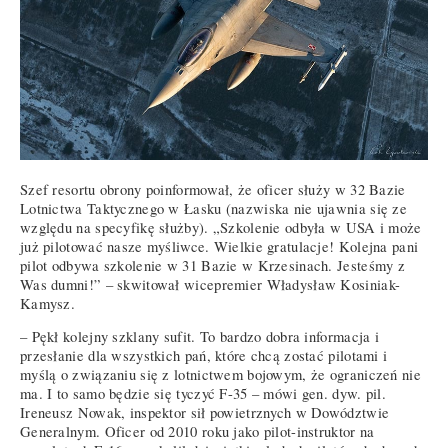
Szef resortu obrony poinformował, że oficer służy w 32 Bazie
Lotnictwa Taktycznego w Łasku (nazwiska nie ujawnia się ze
względu na specyfikę służby). „Szkolenie odbyła w USA i może
już pilotować nasze myśliwce. Wielkie gratulacje! Kolejna pani
pilot odbywa szkolenie w 31 Bazie w Krzesinach. Jesteśmy z
Was dumni!” – skwitował wicepremier Władysław Kosiniak-
Kamysz.
– Pękł kolejny szklany sufit. To bardzo dobra informacja i
przesłanie dla wszystkich pań, które chcą zostać pilotami i
myślą o związaniu się z lotnictwem bojowym, że ograniczeń nie
ma. I to samo będzie się tyczyć F-35 – mówi gen. dyw. pil.
Ireneusz Nowak, inspektor sił powietrznych w Dowództwie
Generalnym. Oficer od 2010 roku jako pilot-instruktor na