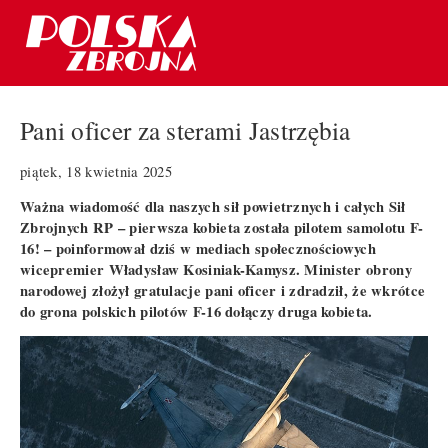
Pani oficer za sterami Jastrzębia
piątek, 18 kwietnia 2025
Ważna wiadomość dla naszych sił powietrznych i całych Sił
Zbrojnych RP – pierwsza kobieta została pilotem samolotu F-
16! – poinformował dziś w mediach społecznościowych
wicepremier Władysław Kosiniak-Kamysz. Minister obrony
narodowej złożył gratulacje pani oficer i zdradził, że wkrótce
do grona polskich pilotów F-16 dołączy druga kobieta.