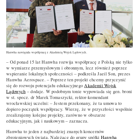
Hanwha nawiązała współpracę z Akademią Wojsk Lądowych.
– Od ponad 15 lat Hanwha rozwija współpracę z Polską nie tylko
w wymiarze przemysłowym i obronnym, lecz również poprzez
wspieranie lokalnych społeczności – podkreśla Jaeil Son, prezes
Hanwha Aerospace. – Poprzez ten projekt chcemy przyczynić
się do rozwoju potencjału edukacyjnego
Akademii Wojsk
Lądowych
– dodaje. W podobnym tonie wypowiada się gen. broni
w st. spocz. dr Marek Tomaszycki, rektor-komendant
wrocławskiej uczelni: – Jestem przekonany, że ta umowa to
dopiero początek współpracy. Wierzę, że w przyszłości wspólnie
zrealizujemy kolejne projekty, zarówno w obszarze
edukacyjnym, jak i naukowym – zaznacza.
Hanwha to jeden z najbardziej znanych koncernów
zbrojeniowych świata. Należące do grupy spółki
Hanwha