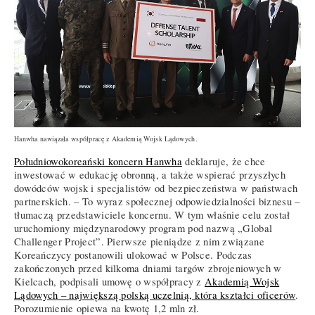
Hanwha nawiązała współpracę z Akademią Wojsk Lądowych.
Południowokoreański koncern Hanwha
deklaruje, że chce
inwestować w edukację obronną, a także wspierać przyszłych
dowódców wojsk i specjalistów od bezpieczeństwa w państwach
partnerskich. – To wyraz społecznej odpowiedzialności biznesu –
tłumaczą przedstawiciele koncernu. W tym właśnie celu został
uruchomiony międzynarodowy program pod nazwą „Global
Challenger Project”. Pierwsze pieniądze z nim związane
Koreańczycy postanowili ulokować w Polsce. Podczas
zakończonych przed kilkoma dniami targów zbrojeniowych w
Kielcach, podpisali umowę o współpracy z
Akademią Wojsk
Lądowych – największą polską uczelnią, która kształci oficerów
.
Porozumienie opiewa na kwotę 1,2 mln zł.