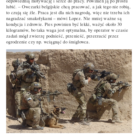
odpowiednią motywację i serce do pracy. Powinien ją po prostu
lubić. – Owczarki belgijskie chcą pracować, a jak tego nie robią,
to czują się źle. Praca jest dla nich nagrodą, więc nie trzeba ich
nagradzać smakołykami – mówi Lopez. Nie mniej ważne są
kondycja i zdrowie. Pies powinien być lekki, ważyć około 30
kilogramów, bo taka waga jest optymalna, by operator w czasie
zadań mógł zwierzę podnieść, przenieść, przerzucić przez
ogrodzenie czy np. wciągnąć do śmigłowca.