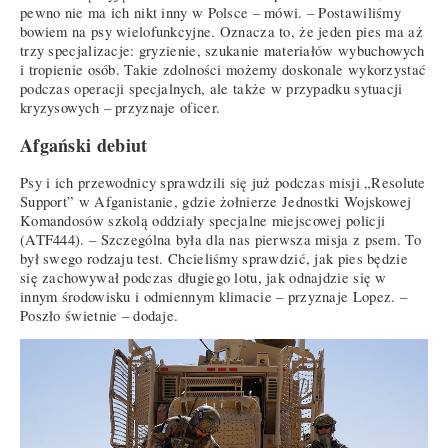
pewno nie ma ich nikt inny w Polsce – mówi. – Postawiliśmy
bowiem na psy wielofunkcyjne. Oznacza to, że jeden pies ma aż
trzy specjalizacje: gryzienie, szukanie materiałów wybuchowych
i tropienie osób. Takie zdolności możemy doskonale wykorzystać
podczas operacji specjalnych, ale także w przypadku sytuacji
kryzysowych – przyznaje oficer.
Afgański debiut
Psy i ich przewodnicy sprawdzili się już podczas misji „Resolute
Support” w Afganistanie, gdzie żołnierze Jednostki Wojskowej
Komandosów szkolą oddziały specjalne miejscowej policji
(ATF444). – Szczególna była dla nas pierwsza misja z psem. To
był swego rodzaju test. Chcieliśmy sprawdzić, jak pies będzie
się zachowywał podczas długiego lotu, jak odnajdzie się w
innym środowisku i odmiennym klimacie – przyznaje Lopez. –
Poszło świetnie – dodaje.