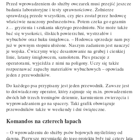
Przed wprowadzeniem do służby owczarek musi przejść jeszcze
badania laboratoryjne i testy sprawnościowe. Żołnierze
sprawdzają przede wszystkim, czy pies został przez hodowcę
właściwie nauczony posłuszeństwa. Potem czeka go egzamin
z… gryzienia i szukania ukrytego przedmiotu. Nie może także
bać się wysokości, śliskich powierzchni, wystrzałów i
wybuchów oraz huku śmigłowca. – Hodowca sprzedaje nam psy
już w pewnym stopniu ułożone. Naszym zadaniem jest nauczyć
je wojska. Ćwiczymy więc desantowanie na grubej i cienkiej
linie, latamy śmigłowcem, samolotem. Pies pracuje z
operatorami, wyjeżdża z nimi na poligony. Uczy się także
rozpoznawać zapachy materiałów wybuchowych – opowiada
jeden z przewodników.
Do każdego psa przypisany jest jeden przewodnik. Zawsze jest
to doświadczony operator, który zajmuje się m.in. prowadzeniem
dwóch lub trzech treningów dziennie, karmieniem zwierzęcia i
wyprowadzaniem go na spacery. Taki grafik obowiązuje
przewodników także w weekendy i dni świąteczne.
Komandos na czterech łapach
– O wprowadzeniu do służby psów bojowych myśleliśmy od
dawna. Pierwsze przymiarki do tego projektu były już cztery lata