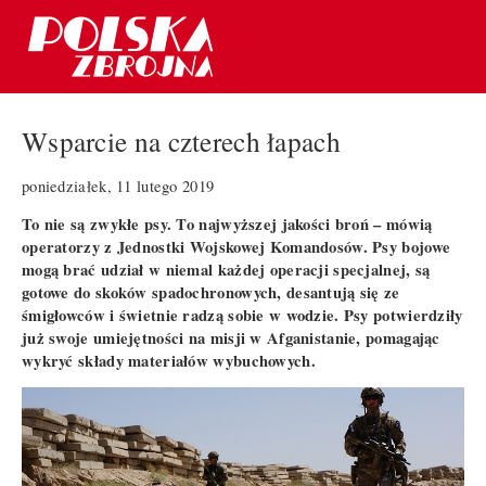
Wsparcie na czterech łapach
poniedziałek, 11 lutego 2019
To nie są zwykłe psy. To najwyższej jakości broń – mówią
operatorzy z Jednostki Wojskowej Komandosów. Psy bojowe
mogą brać udział w niemal każdej operacji specjalnej, są
gotowe do skoków spadochronowych, desantują się ze
śmigłowców i świetnie radzą sobie w wodzie. Psy potwierdziły
już swoje umiejętności na misji w Afganistanie, pomagając
wykryć składy materiałów wybuchowych.