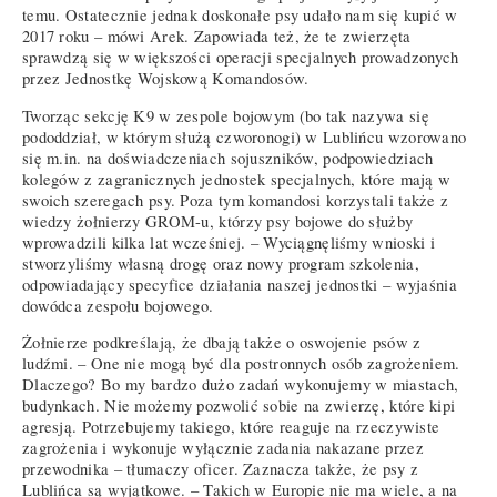
temu. Ostatecznie jednak doskonałe psy udało nam się kupić w
2017 roku – mówi Arek. Zapowiada też, że te zwierzęta
sprawdzą się w większości operacji specjalnych prowadzonych
przez Jednostkę Wojskową Komandosów.
Tworząc sekcję K9 w zespole bojowym (bo tak nazywa się
pododdział, w którym służą czworonogi) w Lublińcu wzorowano
się m.in. na doświadczeniach sojuszników, podpowiedziach
kolegów z zagranicznych jednostek specjalnych, które mają w
swoich szeregach psy. Poza tym komandosi korzystali także z
wiedzy żołnierzy GROM-u, którzy psy bojowe do służby
wprowadzili kilka lat wcześniej. – Wyciągnęliśmy wnioski i
stworzyliśmy własną drogę oraz nowy program szkolenia,
odpowiadający specyfice działania naszej jednostki – wyjaśnia
dowódca zespołu bojowego.
Żołnierze podkreślają, że dbają także o oswojenie psów z
ludźmi. – One nie mogą być dla postronnych osób zagrożeniem.
Dlaczego? Bo my bardzo dużo zadań wykonujemy w miastach,
budynkach. Nie możemy pozwolić sobie na zwierzę, które kipi
agresją. Potrzebujemy takiego, które reaguje na rzeczywiste
zagrożenia i wykonuje wyłącznie zadania nakazane przez
przewodnika – tłumaczy oficer. Zaznacza także, że psy z
Lublińca są wyjątkowe. – Takich w Europie nie ma wiele, a na