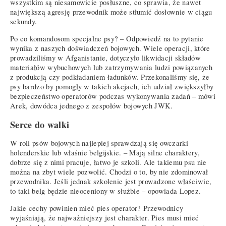
wszystkim są niesamowicie posłuszne, co sprawia, że nawet
największą agresję przewodnik może stłumić dosłownie w ciągu
sekundy.
Po co komandosom specjalne psy? – Odpowiedź na to pytanie
wynika z naszych doświadczeń bojowych. Wiele operacji, które
prowadziliśmy w Afganistanie, dotyczyło likwidacji składów
materiałów wybuchowych lub zatrzymywania ludzi powiązanych
z produkcją czy podkładaniem ładunków. Przekonaliśmy się, że
psy bardzo by pomogły w takich akcjach, ich udział zwiększyłby
bezpieczeństwo operatorów podczas wykonywania zadań – mówi
Arek, dowódca jednego z zespołów bojowych JWK.
Serce do walki
W roli psów bojowych najlepiej sprawdzają się owczarki
holenderskie lub właśnie belgijskie. – Mają silne charaktery,
dobrze się z nimi pracuje, łatwo je szkoli. Ale takiemu psu nie
można na zbyt wiele pozwolić. Chodzi o to, by nie zdominował
przewodnika. Jeśli jednak szkolenie jest prowadzone właściwie,
to taki belg będzie nieoceniony w służbie – opowiada Lopez.
Jakie cechy powinien mieć pies operator? Przewodnicy
wyjaśniają, że najważniejszy jest charakter. Pies musi mieć