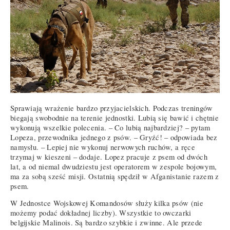
Sprawiają wrażenie bardzo przyjacielskich. Podczas treningów
biegają swobodnie na terenie jednostki. Lubią się bawić i chętnie
wykonują wszelkie polecenia. – Co lubią najbardziej? – pytam
Lopeza, przewodnika jednego z psów. – Gryźć! – odpowiada bez
namysłu. – Lepiej nie wykonuj nerwowych ruchów, a ręce
trzymaj w kieszeni – dodaje. Lopez pracuje z psem od dwóch
lat, a od niemal dwudziestu jest operatorem w zespole bojowym,
ma za sobą sześć misji. Ostatnią spędził w Afganistanie razem z
psem.
W Jednostce Wojskowej Komandosów służy kilka psów (nie
możemy podać dokładnej liczby). Wszystkie to owczarki
belgijskie Malinois. Są bardzo szybkie i zwinne. Ale przede