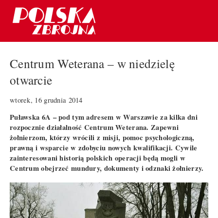
Centrum Weterana – w niedzielę
otwarcie
wtorek, 16 grudnia 2014
Puławska 6A – pod tym adresem w Warszawie za kilka dni
rozpocznie działalność Centrum Weterana. Zapewni
żołnierzom, którzy wrócili z misji, pomoc psychologiczną,
prawną i wsparcie w zdobyciu nowych kwalifikacji. Cywile
zainteresowani historią polskich operacji będą mogli w
Centrum obejrzeć mundury, dokumenty i odznaki żołnierzy.