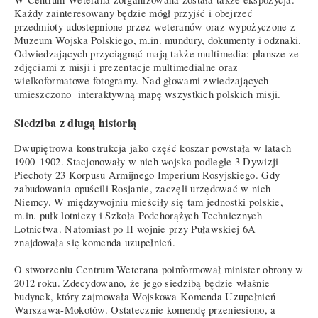
Każdy zainteresowany będzie mógł przyjść i obejrzeć
przedmioty udostępnione przez weteranów oraz wypożyczone z
Muzeum Wojska Polskiego, m.in. mundury, dokumenty i odznaki.
Odwiedzających przyciągnąć mają także multimedia: plansze ze
zdjęciami z misji i prezentacje multimedialne oraz
wielkoformatowe fotogramy. Nad głowami zwiedzających
umieszczono interaktywną mapę wszystkich polskich misji.
Siedziba z długą historią
Dwupiętrowa konstrukcja jako część koszar powstała w latach
1900–1902. Stacjonowały w nich wojska podległe 3 Dywizji
Piechoty 23 Korpusu Armijnego Imperium Rosyjskiego. Gdy
zabudowania opuścili Rosjanie, zaczęli urzędować w nich
Niemcy. W międzywojniu mieściły się tam jednostki polskie,
m.in. pułk lotniczy i Szkoła Podchorążych Technicznych
Lotnictwa. Natomiast po II wojnie przy Puławskiej 6A
znajdowała się komenda uzupełnień.
O stworzeniu Centrum Weterana poinformował minister obrony w
2012 roku. Zdecydowano, że jego siedzibą będzie właśnie
budynek, który zajmowała Wojskowa Komenda Uzupełnień
Warszawa-Mokotów. Ostatecznie komendę przeniesiono, a