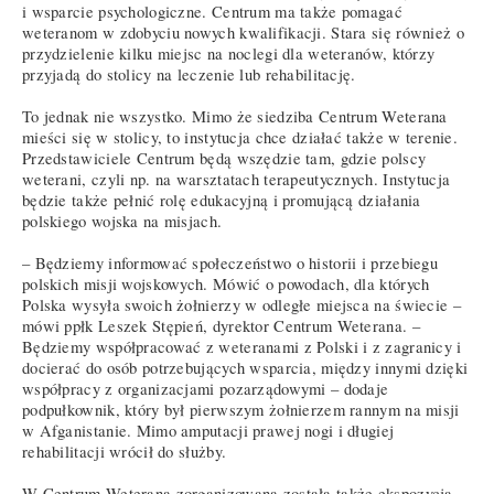
i wsparcie psychologiczne. Centrum ma także pomagać
weteranom w zdobyciu nowych kwalifikacji. Stara się również o
przydzielenie kilku miejsc na noclegi dla weteranów, którzy
przyjadą do stolicy na leczenie lub rehabilitację.
To jednak nie wszystko. Mimo że siedziba Centrum Weterana
mieści się w stolicy, to instytucja chce działać także w terenie.
Przedstawiciele Centrum będą wszędzie tam, gdzie polscy
weterani, czyli np. na warsztatach terapeutycznych. Instytucja
będzie także pełnić rolę edukacyjną i promującą działania
polskiego wojska na misjach.
– Będziemy informować społeczeństwo o historii i przebiegu
polskich misji wojskowych. Mówić o powodach, dla których
Polska wysyła swoich żołnierzy w odległe miejsca na świecie –
mówi ppłk Leszek Stępień, dyrektor Centrum Weterana. –
Będziemy współpracować z weteranami z Polski i z zagranicy i
docierać do osób potrzebujących wsparcia, między innymi dzięki
współpracy z organizacjami pozarządowymi – dodaje
podpułkownik, który był pierwszym żołnierzem rannym na misji
w Afganistanie. Mimo amputacji prawej nogi i długiej
rehabilitacji wrócił do służby.
W Centrum Weterana zorganizowana została także ekspozycja.