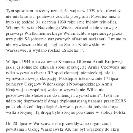
Tym sposobem możemy uznać, że wojna w 1939 roku również
nie miała sensu, ponieważ została przegrana. Przecież można
było się poddać 31 sierpnia 1939 roku i nie byłoby tylu ofiar.
Wiemy, że sztab Naczelnego Wodza zdawał sobie sprawę z
przewagi Wielkoniemieckiego Wehrmachtu wspieranego przez
trzy pułki SS (obecnie nazywanych ofiarami nazizmu). I mimo to
nie wywieszono białej flagi na Zamku Królewskim w
Warszawie, a wydano rozkaz „Strzelać!”.
W lipcu 1944 roku zarówno Komenda Główna Armii Krajowej,
jak i jej żołnierze zdawali sobie sprawę, że Armia Czerwona nie
tylko wyzwala obszar RP spod okupacji niemieckiej, ale i
wprowadza swoją okupację. Podstępne internowanie 17 lipca
żołnierzy Okręgów Wileńskiego i Nowogródzkiego Armii
Krajowej po wspólnej walce o wyzwolenie Wilna nie
pozostawiało złudzeń co do intencji „wyzwolicieli”. Jeśli nie
udało się doprowadzić drogą dyplomatyczną uznania przez ZSRS
polskich dążeń niepodległościowych, pozostała jedynie droga
walki zbrojnej. Tą drogą było zbrojne powstanie w stolicy Polski.
Do 20 lipca w Warszawie nie przewidywano organizacji
powstania i Okręg Warszawski AK nie był włączony do akcji