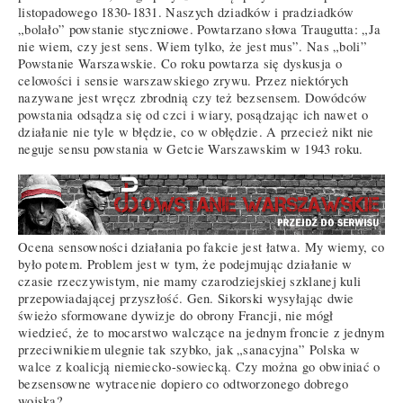
listopadowego 1830-1831. Naszych dziadków i pradziadków
„bolało” powstanie styczniowe. Powtarzano słowa Traugutta: „Ja
nie wiem, czy jest sens. Wiem tylko, że jest mus”. Nas „boli”
Powstanie Warszawskie. Co roku powtarza się dyskusja o
celowości i sensie warszawskiego zrywu. Przez niektórych
nazywane jest wręcz zbrodnią czy też bezsensem. Dowódców
powstania odsądza się od czci i wiary, posądzając ich nawet o
działanie nie tyle w błędzie, co w obłędzie. A przecież nikt nie
neguje sensu powstania w Getcie Warszawskim w 1943 roku.
Ocena sensowności działania po fakcie jest łatwa. My wiemy, co
było potem. Problem jest w tym, że podejmując działanie w
czasie rzeczywistym, nie mamy czarodziejskiej szklanej kuli
przepowiadającej przyszłość. Gen. Sikorski wysyłając dwie
świeżo sformowane dywizje do obrony Francji, nie mógł
wiedzieć, że to mocarstwo walczące na jednym froncie z jednym
przeciwnikiem ulegnie tak szybko, jak „sanacyjna” Polska w
walce z koalicją niemiecko-sowiecką. Czy można go obwiniać o
bezsensowne wytracenie dopiero co odtworzonego dobrego
wojska?