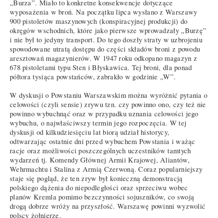
„Burza”. Miało to konkretne konsekwencje dotyczące
wyposażenia w broń. Na początku lipca wysłano z Warszawy
900 pistoletów maszynowych (konspiracyjnej produkcji) do
okręgów wschodnich, które jako pierwsze wprowadzały „Burzę”
i nie był to jedyny transport. Do tego doszły straty w uzbrojeniu
spowodowane utratą dostępu do części składów broni z powodu
aresztowań magazynierów. W 1947 roku odkopano magazyn z
678 pistoletami typu Sten i Błyskawica. Tej broni, dla ponad
półtora tysiąca powstańców, zabrakło w godzinie „W”.
W dyskusji o Powstaniu Warszawskim można wyróżnić pytania o
celowości (czyli sensie) zrywu tzn. czy powinno ono, czy też nie
powinno wybuchnąć oraz w przypadku uznania celowości jego
wybuchu, o najwłaściwszy termin jego rozpoczęcia. W tej
dyskusji od kilkudziesięciu lat biorą udział historycy,
odtwarzając ostatnie dni przed wybuchem Powstania i ważąc
racje oraz możliwości poszczególnych uczestników tamtych
wydarzeń tj. Komendy Głównej Armii Krajowej, Aliantów,
Wehrmachtu i Stalina z Armią Czerwoną. Coraz popularniejszy
staje się pogląd, że ten zryw był konieczną demonstracją
polskiego dążenia do niepodległości oraz sprzeciwu wobec
planów Kremla pomimo bezczynności sojuszników, co swoją
drogą dobrze wróży na przyszłość. Warszawę powinni wyzwolić
polscy żołnierze.