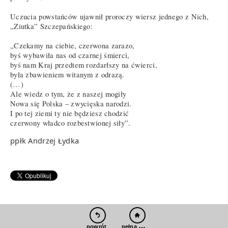
Uczucia powstańców ujawnił proroczy wiersz jednego z Nich,
„Ziutka” Szczepańskiego:
„Czekamy na ciebie, czerwona zarazo,
byś wybawiła nas od czarnej śmierci,
byś nam Kraj przedtem rozdarłszy na ćwierci,
była zbawieniem witanym z odrazą.
(…)
Ale wiedz o tym, że z naszej mogiły
Nowa się Polska – zwycięska narodzi.
I po tej ziemi ty nie będziesz chodzić
czerwony władco rozbestwionej siły”.
ppłk Andrzej Łydka
pełna wersja
powrót