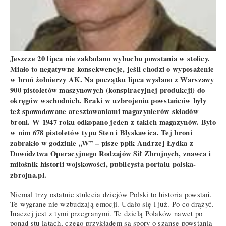
Jeszcze 20 lipca nie zakładano wybuchu powstania w stolicy.
Miało to negatywne konsekwencje, jeśli chodzi o wyposażenie
w broń żołnierzy AK. Na początku lipca wysłano z Warszawy
900 pistoletów maszynowych (konspiracyjnej produkcji) do
okręgów wschodnich. Braki w uzbrojeniu powstańców były
też spowodowane aresztowaniami magazynierów składów
broni. W 1947 roku odkopano jeden z takich magazynów. Było
w nim 678 pistoletów typu Sten i Błyskawica. Tej broni
zabrakło w godzinie „W” – pisze ppłk Andrzej Łydka z
Dowództwa Operacyjnego Rodzajów Sił Zbrojnych, znawca i
miłośnik historii wojskowości, publicysta portalu polska-
zbrojna.pl.
Niemal trzy ostatnie stulecia dziejów Polski to historia powstań.
Te wygrane nie wzbudzają emocji. Udało się i już. Po co drążyć.
Inaczej jest z tymi przegranymi. Te dzielą Polaków nawet po
ponad stu latach, czego przykładem są spory o szanse powstania