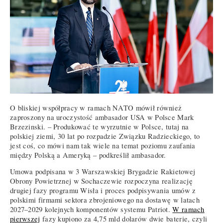
O bliskiej współpracy w ramach NATO mówił również
zaproszony na uroczystość ambasador USA w Polsce Mark
Brzezinski. – Produkować te wyrzutnie w Polsce, tutaj na
polskiej ziemi, 30 lat po rozpadzie Związku Radzieckiego, to
jest coś, co mówi nam tak wiele na temat poziomu zaufania
między Polską a Ameryką – podkreślił ambasador.
Umowa podpisana w 3 Warszawskiej Brygadzie Rakietowej
Obrony Powietrznej w Sochaczewie rozpoczyna realizację
drugiej fazy programu Wisła i proces podpisywania umów z
polskimi firmami sektora zbrojeniowego na dostawę w latach
2027–2029 kolejnych komponentów systemu Patriot.
W ramach
pierwszej
fazy kupiono za 4,75 mld dolarów dwie baterie, czyli