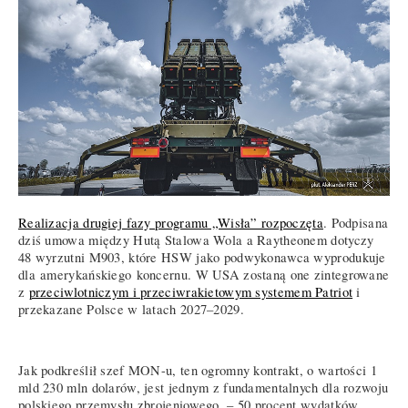
Realizacja drugiej fazy programu „Wisła” rozpoczęta
. Podpisana
dziś umowa między Hutą Stalowa Wola a Raytheonem dotyczy
48 wyrzutni M903, które HSW jako podwykonawca wyprodukuje
dla
amerykańskiego
koncernu. W USA zostaną one zintegrowane
z
przeciwlotniczym i przeciwrakietowym systemem Patriot
i
przekazane Polsce w latach 2027–2029.
Jak podkreślił szef MON-u, ten ogromny kontrakt, o wartości 1
mld 230 mln dolarów, jest jednym z fundamentalnych dla rozwoju
polskiego przemysłu zbrojeniowego. – 50 procent wydatków