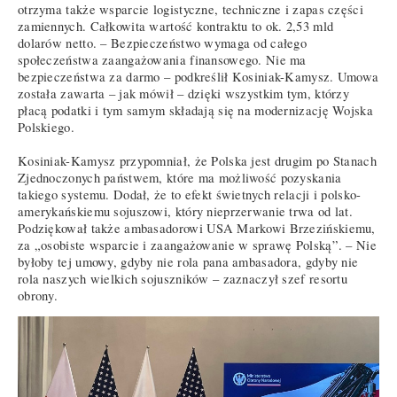
otrzyma także wsparcie logistyczne, techniczne i zapas części
zamiennych. Całkowita wartość kontraktu to ok. 2,53 mld
dolarów netto. – Bezpieczeństwo wymaga od całego
społeczeństwa zaangażowania finansowego. Nie ma
bezpieczeństwa za darmo – podkreślił Kosiniak-Kamysz. Umowa
została zawarta – jak mówił – dzięki wszystkim tym, którzy
płacą podatki i tym samym składają się na modernizację Wojska
Polskiego.
Kosiniak-Kamysz przypomniał, że Polska jest drugim po Stanach
Zjednoczonych państwem, które ma możliwość pozyskania
takiego systemu. Dodał, że to efekt świetnych relacji i polsko-
amerykańskiemu sojuszowi, który nieprzerwanie trwa od lat.
Podziękował także ambasadorowi USA Markowi Brzezińskiemu,
za „osobiste wsparcie i zaangażowanie w sprawę Polską”. – Nie
byłoby tej umowy, gdyby nie rola pana ambasadora, gdyby nie
rola naszych wielkich sojuszników – zaznaczył szef resortu
obrony.