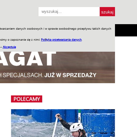
przetwarzaniem danych osobowych i w sprawie swobodnego przepływu takich danych
SH
SKLEP
Jednodniówki
Praca w WIW
simy o zapoznanie się z nimi:
Polityka przetwarzania danych
.
 –
Akceptuję
POLECAMY