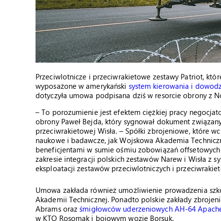
Przeciwlotnicze i przeciwrakietowe zestawy Patriot, któ
wyposażone w amerykański
system kierowania i dowod
dotyczyła umowa podpisana dziś w resorcie obrony z 
– To porozumienie jest efektem ciężkiej pracy negocjat
obrony Paweł Bejda, który sygnował dokument związany 
przeciwrakietowej Wisła. – Spółki zbrojeniowe, które w
naukowe i badawcze, jak Wojskowa Akademia Techniczna
beneficjentami w sumie ośmiu zobowiązań offsetowych 
zakresie integracji polskich zestawów Narew i Wisła z
eksploatacji zestawów przeciwlotniczych i przeciwrakie
Umowa zakłada również umożliwienie prowadzenia szko
Akademii Technicznej. Ponadto polskie zakłady zbroj
Abrams oraz
śmigłowców uderzeniowych AH-64 Apach
w KTO Rosomak i bojowym wozie Borsuk.