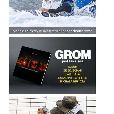
Medale żołnierzy w kajakarstwie i spadochroniarstwie