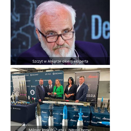
Szczyt w Ankarze okiem eksperta
Milowy krok PGZ-etu i „Nitro-Chemu”