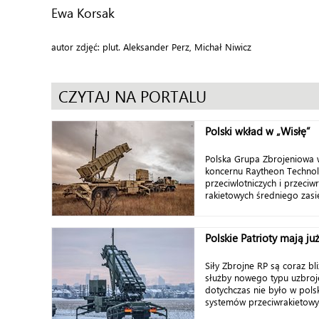
Ewa Korsak
autor zdjęć: plut. Aleksander Perz, Michał Niwicz
CZYTAJ NA PORTALU
Polski wkład w „Wisłę”
Polska Grupa Zbrojeniowa
koncernu Raytheon Techno
przeciwlotniczych i przeci
rakietowych średniego zasię
Polskie Patrioty mają już
Siły Zbrojne RP są coraz b
służby nowego typu uzbroj
dotychczas nie było w polsk
systemów przeciwrakietowy