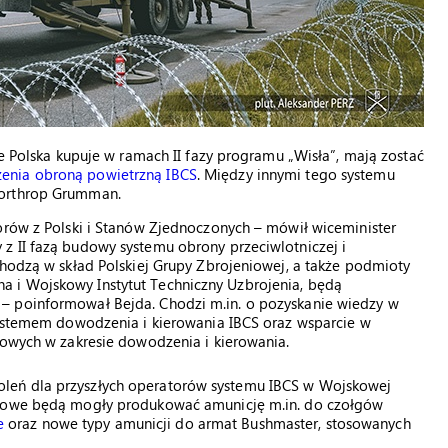
re Polska kupuje w ramach II fazy programu „Wisła”, mają zostać
zenia obroną powietrzną IBCS
. Między innymi tego systemu
Northrop Grumman.
orów z Polski i Stanów Zjednoczonych – mówił wiceminister
z II fazą budowy systemu obrony przeciwlotniczej i
chodzą w skład Polskiej Grupy Zbrojeniowej, a także podmioty
 i Wojskowy Instytut Techniczny Uzbrojenia, będą
– poinformował Bejda. Chodzi m.in. o pozyskanie wiedzy w
 systemem dowodzenia i kierowania IBCS oraz wsparcie w
towych w zakresie dowodzenia i kierowania.
leń dla przyszłych operatorów systemu IBCS w Wojskowej
eniowe będą mogły produkować amunicję m.in. do czołgów
e
oraz nowe typy amunicji do armat Bushmaster, stosowanych