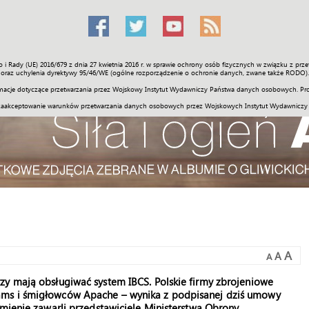
o i Rady (UE) 2016/679 z dnia 27 kwietnia 2016 r. w sprawie ochrony osób fizycznych w związku z 
Świat
Społeczność
Sport
Historia
Galerie
Wideo
ENGLI
oraz uchylenia dyrektywy 95/46/WE (ogólne rozporządzenie o ochronie danych, zwane także RODO).
acje dotyczące przetwarzania przez Wojskowy Instytut Wydawniczy Państwa danych osobowych. Pro
zaakceptowanie warunków przetwarzania danych osobowych przez Wojskowych Instytut Wydawniczy
A
A
A
zy mają obsługiwać system IBCS. Polskie firmy zbrojeniowe
ams i śmigłowców Apache – wynika z podpisanej dziś umowy
umienie zawarli przedstawiciele Ministerstwa Obrony