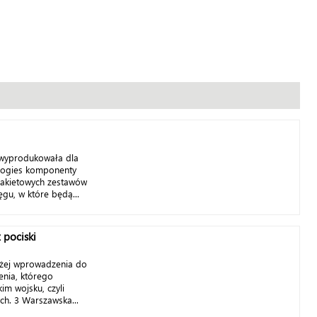
 wyprodukowała dla
logies komponenty
wrakietowych zestawów
gu, w które będą...
 pociski
liżej wprowadzenia do
enia, którego
im wojsku, czyli
ch. 3 Warszawska...