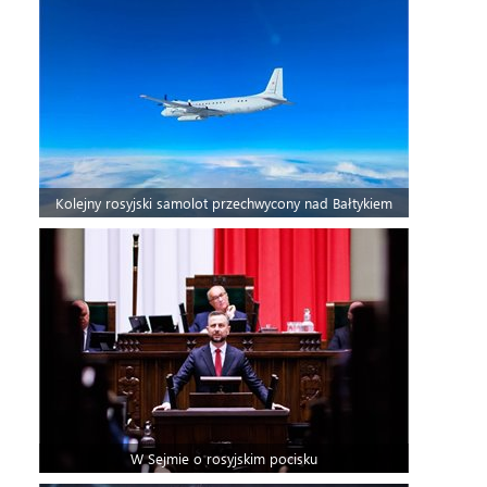
Kolejny rosyjski samolot przechwycony nad Bałtykiem
W Sejmie o rosyjskim pocisku