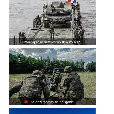
Więcej sojuszniczych wojsk w Polsce?
Młodzi medycy na poligonie