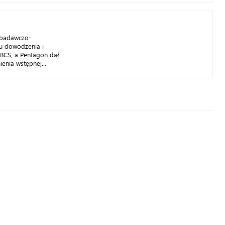
 badawczo-
u dowodzenia i
IBCS, a Pentagon dał
enia wstępnej...