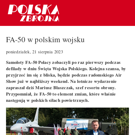
FA-50 w polskim wojsku
poniedziałek, 21 sierpnia 2023
Samoloty FA-50 Polacy zobaczyli po raz pierwszy podczas
defilady w dniu Święta Wojska Polskiego. Kolejna szansa, by
przyjrzeć im się z bliska, będzie podczas radomskiego Air
Show już w najbliższy weekend. Na lotnicze wydarzenie
zapraszał dziś Mariusz Błaszczak, szef resortu obrony.
Przypomniał, że FA-50 to element zmian, które właśnie
następują w polskich siłach powietrznych.