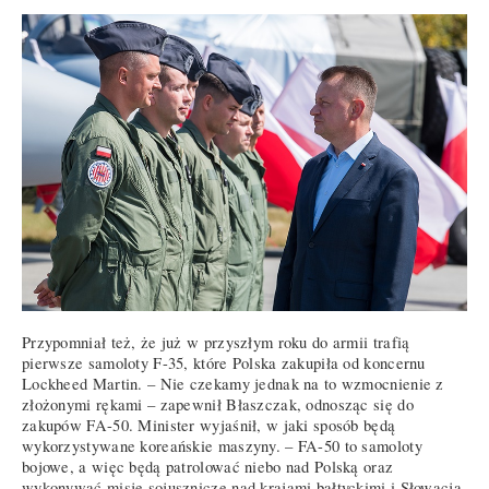
Przypomniał też, że już w przyszłym roku do armii trafią
pierwsze samoloty F-35, które Polska zakupiła od koncernu
Lockheed Martin. – Nie czekamy jednak na to wzmocnienie z
złożonymi rękami – zapewnił Błaszczak, odnosząc się do
zakupów FA-50. Minister wyjaśnił, w jaki sposób będą
wykorzystywane koreańskie maszyny. – FA-50 to samoloty
bojowe, a więc będą patrolować niebo nad Polską oraz
wykonywać misje sojusznicze nad krajami bałtyckimi i Słowacją