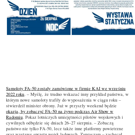
Samoloty FA-50 zostały zamówione w firmie KAI we wrześniu
2022 roku
. – Myślę, że trudno wskazać inny przykład państwa, w
którym nowe samoloty trafiły do wyposażenia w ciągu roku –
stwierdził minister obrony. Już w przyszły weekend będzie
okazja, by zobaczyć FA-50 na żywo podczas Air Show w
Radomiu
. Pokaz lotniczych umiejętności pilotów wojskowych i
cywilnych odbędzie się dniach 26–27 sierpnia. – Zobaczą
państwo nie tylko FA-50, lecz także inne platformy powietrzne
oraz wystawę sprzętu wojsk lądowych. Zapraszam – zachęcał