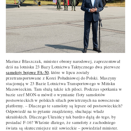
Mariusz Błaszczak, minister obrony narodowej, zaprezentował
dziś na lotnisku 23 Bazy Lotnictwa Taktycznego dwa pierwsze
samoloty bojowe FA-50
, które w lipcu zostały
przetransportowane z Korei Południowej do Polski. Maszyny
stacjonują w 23 Bazie Lotnictwa Transportowego w Mińsku
Mazowieckim. Tam służą także ich piloci. Podczas spotkania w
bazie szef MON-u mówił o wymianie floty samolotów
postsowieckich w polskich siłach powietrznych na nowoczesne
platformy. – Dlaczego te samoloty są lepsze od postsowieckich?
Odpowiedź na to pytanie znajdziemy, słuchając władz
ukraińskich. Dlaczego Ukraińcy tak bardzo dążą do tego, by
posiadać F-16? Właśnie dlatego, że samoloty z zachodniego
świata są skuteczniejsze niż sowieckie – powiedział minister.