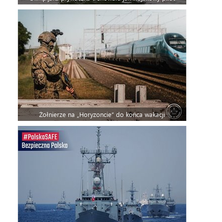
Żołnierze na „Horyzoncie” do końca wakacji