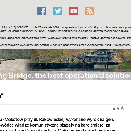
o i Rady (UE) 2016/679 z dnia 27 kwietnia 2016 r. w sprawie ochrony osób fizycznych w związku z 
Świat
Społeczność
Sport
Historia
Galerie
Wideo
ENGLI
oraz uchylenia dyrektywy 95/46/WE (ogólne rozporządzenie o ochronie danych, zwane także RODO).
acje dotyczące przetwarzania przez Wojskowy Instytut Wydawniczy Państwa danych osobowych. Pro
zaakceptowanie warunków przetwarzania danych osobowych przez Wojskowych Instytut Wydawniczy
a”
A
A
A
wa-Mokotów przy ul. Rakowieckiej wykonano wyrok na gen.
dowódcę władze komunistyczne skazały na karę śmierci za
nia partyzantów radzieckich. Ciało generała pochowano w