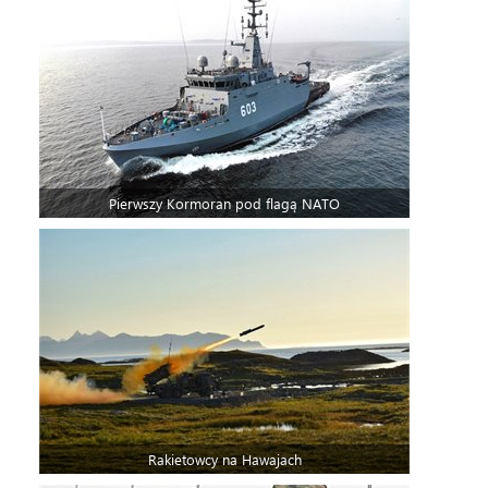
Pierwszy Kormoran pod flagą NATO
Rakietowcy na Hawajach