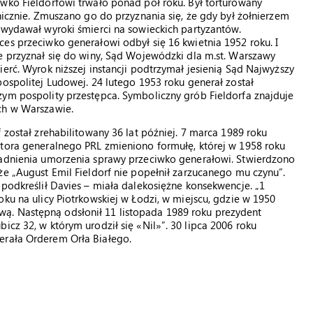
wko Fieldorfowi trwało ponad pół roku. Był torturowany
chicznie. Zmuszano go do przyznania się, że gdy był żołnierzem
 wydawał wyroki śmierci na sowieckich partyzantów.
es przeciwko generałowi odbył się 16 kwietnia 1952 roku. I
e przyznał się do winy, Sąd Wojewódzki dla m.st. Warszawy
ierć. Wyrok niższej instancji podtrzymał jesienią Sąd Najwyższy
pospolitej Ludowej. 24 lutego 1953 roku generał został
ym pospolity przestępca. Symboliczny grób Fieldorfa znajduje
ch w Warszawie.
f został zrehabilitowany 36 lat później. 7 marca 1989 roku
tora generalnego PRL zmieniono formułę, której w 1958 roku
sadnienia umorzenia sprawy przeciwko generałowi. Stwierdzono
że „August Emil Fieldorf nie popełnił zarzucanego mu czynu”.
 podkreślił Davies – miała dalekosiężne konsekwencje. „1
oku na ulicy Piotrkowskiej w Łodzi, w miejscu, gdzie w 1950
ą. Następną odsłonił 11 listopada 1989 roku prezydent
icz 32, w którym urodził się «Nil»”. 30 lipca 2006 roku
erała Orderem Orła Białego.