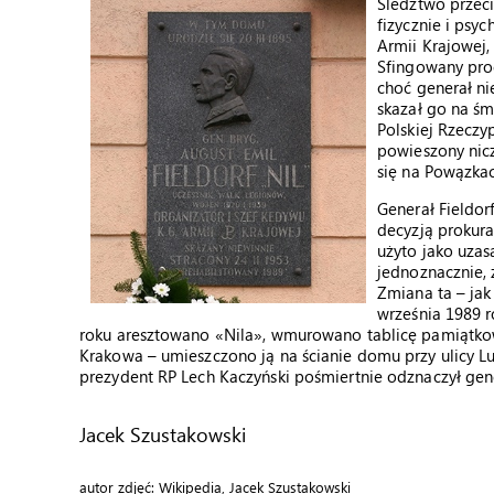
Śledztwo przeci
fizycznie i psy
Armii Krajowej,
Sfingowany proc
choć generał ni
skazał go na śm
Polskiej Rzeczy
powieszony nicz
się na Powązka
Generał Fieldor
decyzją prokura
użyto jako uza
jednoznacznie, 
Zmiana ta – jak
września 1989 r
roku aresztowano «Nila», wmurowano tablicę pamiątkow
Krakowa – umieszczono ją na ścianie domu przy ulicy Lub
prezydent RP Lech Kaczyński pośmiertnie odznaczył gen
Jacek Szustakowski
autor zdjęć: Wikipedia, Jacek Szustakowski