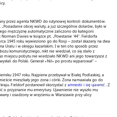
icy.
many przez agenta NKWD do rutynowej kontroli dokumentów.
 „Posiadanie obcej waluty, a już szczególnie dolarów, było w
go mężczyznę automatycznie zaliczono do kategorii
k Norman Davies w książce pt. „Powstanie ’44”. Fieldorfa
arca 1945 roku wywieziono go do Rosji – został skazany na dwa
 na Uralu i w okręgu kazańskim. I w ten oto sposób przez
ozu komunistycznego, nikt nie wiedział, co się stało z
o miejscu pobytu nie wiedziało NKWD ani jego towarzysze z
 wysłali do Polski. Generał «Nil» po prostu wyparował” –
ierniku 1947 roku. Najpierw przebywał w Białej Podlaskiej, a
ieście mieszkały jego żona i córki. Żona namawiała go do
 kraju. Fieldorf postanowił skorzystać z
amnestii i się ujawnić
. Z
ć o przyznanie mu emerytury. Ujawnienie nie wyszło mu
owany i osadzony w więzieniu w Warszawie przy ulicy