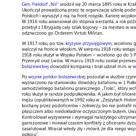
Gen. Fieldorf „Nil”
urodził się 20 marca 1895 roku w Krak
Ukończył prowadzoną przez tę organizację szkołę podofi
Polskich i wyruszył z nią na front rosyjski. Karierę woj
W 1916 roku awansował do stopnia sierżanta, a rok późni
przebył z I Brygadą cały szlak bojowy – za męstwo w w
odznaczono go Orderem Virtuti Militari.
W 1917 roku, po tzw.
kryzysie przysięgowym
, wcielono g
walczył na froncie włoskim. W sierpniu 1918 roku wstąp
1918 roku służył w Wojsku Polskim – wcielono go do 5 Pu
Przemyśl oraz Lwów. W marcu 1919 roku został przenie
bolszewickiej
dowodził kompanią i brał udział m.in. w
w
Po
wojnie polsko-bolszewickiej
pozostał w służbie czyn
wyznaczono na stanowisko dowódcy batalionu w 1 Pułk
samodzielnego batalionu granicznego „Troki”, który wc
roku służył w randze podpułkownika. A jakim był oficer
mężu (opublikowanych w 1992 roku w „Zeszytach Historyc
kochany przez podoficerów i żołnierzy, bo nie potrafił 
płaszczem albo niedokładnie oczyszczonym butem. Uważa
Kontrolował wyżywienie i wymagał należytego utrzyman
garnizonowe i miewał czasem konflikty z oficerami dyżu
zasalutował. Wracał wtedy zły i mówił, że dla niego woj
pokoju”.