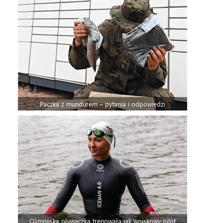
Paczka z mundurem – pytania i odpowiedzi
Olimpijska pływaczka trenowała jak wojskowy pilot