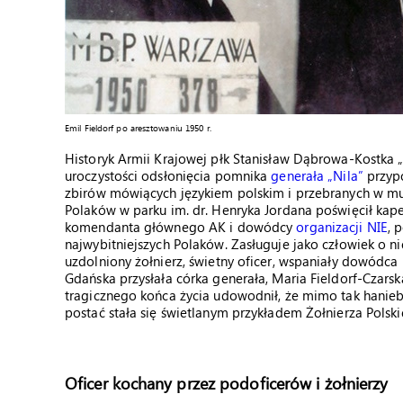
Emil Fieldorf po aresztowaniu 1950 r.
Historyk Armii Krajowej płk Stanisław Dąbrowa-Kostka 
uroczystości odsłonięcia pomnika
generała „Nila”
przypo
zbirów mówiących językiem polskim i przebranych w mu
Polaków w parku im. dr. Henryka Jordana poświęcił kap
komendanta głównego AK i dowódcy
organizacji NIE
, 
najwybitniejszych Polaków. Zasługuje jako człowiek o ni
uzdolniony żołnierz, świetny oficer, wspaniały dowódca i
Gdańska przysłała córka generała, Maria Fieldorf-Czarsk
tragicznego końca życia udowodnił, że mimo tak haniebne
postać stała się świetlanym przykładem Żołnierza Polsk
Oficer kochany przez podoficerów i żołnierzy