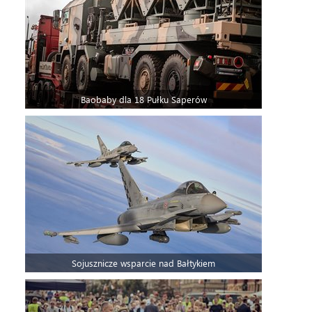
Baobaby dla 18 Pułku Saperów
Sojusznicze wsparcie nad Bałtykiem