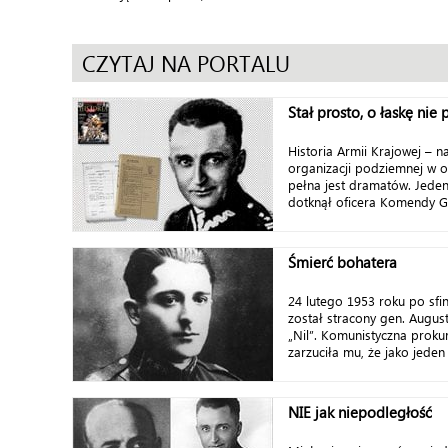
CZYTAJ NA PORTALU
Stał prosto, o łaskę nie p
Historia Armii Krajowej – n
organizacji podziemnej w 
pełna jest dramatów. Jeden 
dotknął oficera Komendy Gł
Śmierć bohatera
24 lutego 1953 roku po sf
został stracony gen. August
„Nil”. Komunistyczna proku
zarzuciła mu, że jako jede
NIE jak niepodległość