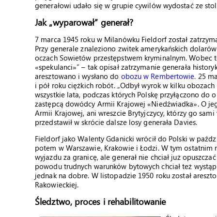
generałowi udało się w grupie cywilów wydostać ze stol
Jak „wyparował” generał?
7 marca 1945 roku w Milanówku Fieldorf został zatrzy
Przy generale znaleziono zwitek amerykańskich dolarów.
oczach Sowietów przestępstwem kryminalnym. Wobec te
«spekulanci»” – tak opisał zatrzymanie generała history
aresztowano i wysłano do
obozu w Rembertowie
. 25 m
i pół roku ciężkich robót. „Odbył wyrok w kilku obozach
wszystkie lata, podczas których Polskę przyłączono do ob
zastępcą dowódcy Armii Krajowej «Niedźwiadka». O jeg
Armii Krajowej, ani wreszcie Brytyjczycy, którzy go sami
przedstawił w skrócie dalsze losy generała Davies.
Fieldorf jako Walenty Gdanicki wrócił do Polski w paźdz
potem w Warszawie, Krakowie i Łodzi. W tym ostatnim m
wyjazdu za granicę, ale generał nie chciał już opuszczać
powodu trudnych warunków bytowych chciał też wystąpi
jednak na dobre. W listopadzie 1950 roku został areszt
Rakowieckiej.
Śledztwo, proces i rehabilitowanie