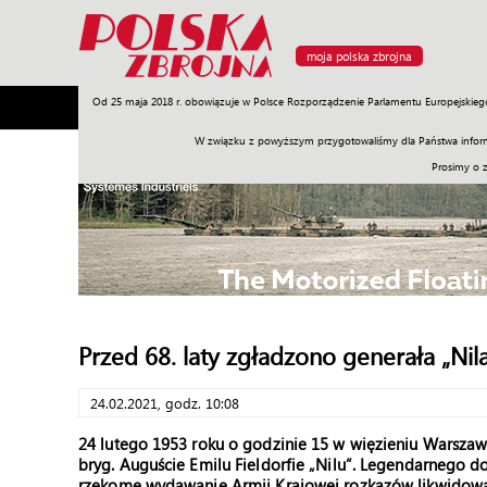
moja polska zbrojna
Od 25 maja 2018 r. obowiązuje w Polsce Rozporządzenie Parlamentu Europejskieg
Armia
Poligon
Sprzęt
Misje
Polityka
Prawo
W związku z powyższym przygotowaliśmy dla Państwa inform
Prosimy o 
Przed 68. laty zgładzono generała „Nil
24.02.2021, godz. 10:08
24 lutego 1953 roku o godzinie 15 w więzieniu Warsza
bryg. Auguście Emilu Fieldorfie „Nilu”. Legendarnego 
rzekome wydawanie Armii Krajowej rozkazów likwidowa