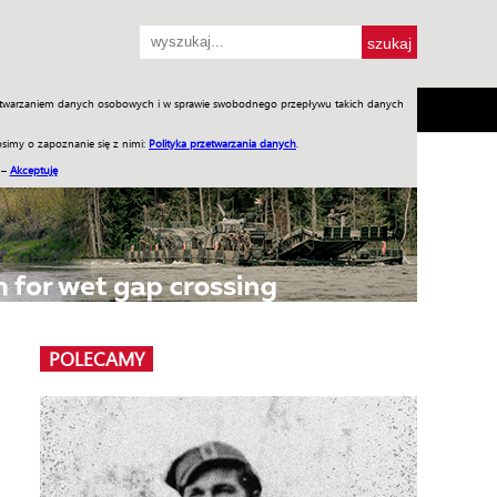
przetwarzaniem danych osobowych i w sprawie swobodnego przepływu takich danych
SH
SKLEP
Jednodniówki
Praca w WIW
simy o zapoznanie się z nimi:
Polityka przetwarzania danych
.
 –
Akceptuję
POLECAMY