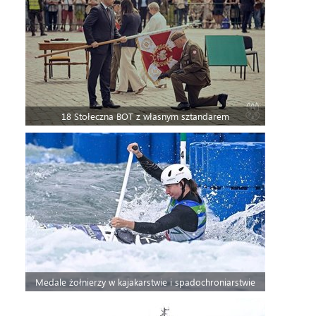
18 Stołeczna BOT z własnym sztandarem
Medale żołnierzy w kajakarstwie i spadochroniarstwie