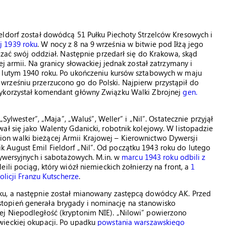
eldorf został dowódcą 51 Pułku Piechoty Strzelców Kresowych i
j 1939 roku
. W nocy z 8 na 9 września w bitwie pod Iłżą jego
ązać swój oddział. Następnie przedarł się do Krakowa, skąd
j armii. Na granicy słowackiej jednak został zatrzymany i
w lutym 1940 roku. Po ukończeniu kursów sztabowych w maju
rześniu przerzucono go do Polski. Najpierw przystąpił do
wykorzystał komendant główny Związku Walki Zbrojnej
gen.
„Sylwester”, „Maja”, „Waluś”, Weller” i „Nil”. Ostatecznie przyjął
ał się jako Walenty Gdanicki, robotnik kolejowy. W listopadzie
n walki bieżącej Armii Krajowej – Kierownictwo Dywersji
August Emil Fieldorf „Nil”. Od początku 1943 roku do lutego
dywersyjnych i sabotażowych. M.in. w
marcu 1943 roku odbili z
eili pociąg, który wiózł niemieckich żołnierzy na front, a
1
olicji Franzu Kutscherze
.
ku, a następnie został mianowany zastępcą dowódcy AK. Przed
topień generała brygady i nominację na stanowisko
ej Niepodległość (kryptonim NIE). „Nilowi” powierzono
wieckiej okupacji. Po upadku
powstania warszawskiego