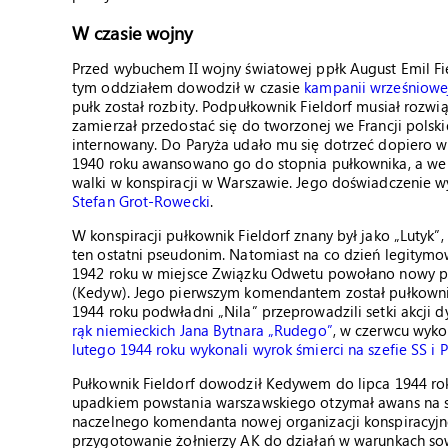
W czasie wojny
Przed wybuchem II wojny światowej ppłk August Emil Fi
tym oddziałem dowodził w czasie
kampanii wrześniowe
pułk został rozbity. Podpułkownik Fieldorf musiał rozwi
zamierzał przedostać się do tworzonej we Francji polskie
internowany. Do Paryża udało mu się dotrzeć dopiero 
1940 roku awansowano go do stopnia pułkownika, a we w
walki w konspiracji w Warszawie. Jego doświadczenie 
Stefan Grot-Rowecki
.
W konspiracji pułkownik Fieldorf znany był jako „Lutyk”, 
ten ostatni pseudonim. Natomiast na co dzień legitymow
1942 roku w miejsce Związku Odwetu powołano nowy pio
(Kedyw). Jego pierwszym komendantem został pułkownik 
1944 roku podwładni „Nila” przeprowadzili setki akcji 
rąk niemieckich Jana Bytnara „Rudego”
, w czerwcu wykol
lutego 1944 roku wykonali wyrok śmierci na szefie SS i P
Pułkownik Fieldorf dowodził Kedywem do lipca 1944 ro
upadkiem powstania warszawskiego otzymał awans na s
naczelnego komendanta nowej organizacji konspiracyjn
przygotowanie żołnierzy AK do działań w warunkach so