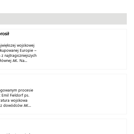
rosił
ajwiększej wojskowej
okupowanej Europie –
z najtragiczniejszych
ównej AK. Na...
ingowanym procesie
 Emil Fieldorf ps.
ratura wojskowa
n z dowódców AK...