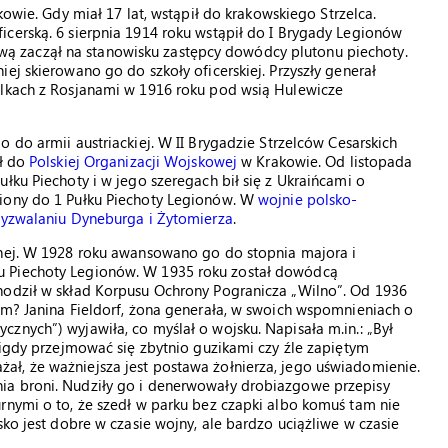
owie. Gdy miał 17 lat, wstąpił do krakowskiego Strzelca.
cerską. 6 sierpnia 1914 roku wstąpił do I Brygady Legionów
skową zaczął na stanowisku zastępcy dowódcy plutonu piechoty.
ej skierowano go do szkoły oficerskiej. Przyszły generał
alkach z Rosjanami w 1916 roku pod wsią Hulewicze
o do armii austriackiej. W II Brygadzie Strzelców Cesarskich
ił do
Polskiej Organizacji Wojskowej
w Krakowie. Od listopada
łku Piechoty i w jego szeregach bił się z Ukraińcami o
siony do 1 Pułku Piechoty Legionów. W
wojnie polsko-
yzwalaniu Dyneburga i Żytomierza
.
nej. W 1928 roku awansowano go do stopnia majora i
u Piechoty Legionów. W 1935 roku został dowódcą
hodził w skład Korpusu Ochrony Pogranicza „Wilno”. Od 1936
em? Janina Fieldorf, żona generała, w swoich wspomnieniach o
znych”) wyjawiła, co myślał o wojsku. Napisała m.in.: „Był
nigdy przejmować się zbytnio guzikami czy źle zapiętym
ł, że ważniejsza jest postawa żołnierza, jego uświadomienie.
ia broni. Nudziły go i denerwowały drobiazgowe przepisy
rnymi o to, że szedł w parku bez czapki albo komuś tam nie
sko jest dobre w czasie wojny, ale bardzo uciążliwe w czasie