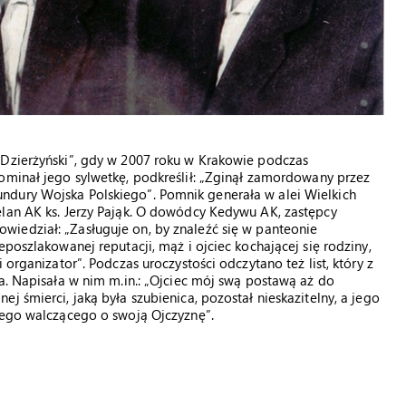
„Dzierżyński”, gdy w 2007 roku w Krakowie podczas
minał jego sylwetkę, podkreślił: „Zginął zamordowany przez
ndury Wojska Polskiego”. Pomnik generała w alei Wielkich
elan AK ks. Jerzy Pająk. O dowódcy Kedywu AK, zastępcy
powiedział: „Zasługuje on, by znaleźć się w panteonie
eposzlakowanej reputacji, mąż i ojciec kochającej się rodziny,
 organizator”. Podczas uroczystości odczytano też list, który z
a. Napisała w nim m.in.: „Ojciec mój swą postawą aż do
j śmierci, jaką była szubienica, pozostał nieskazitelny, a jego
iego walczącego o swoją Ojczyznę”.