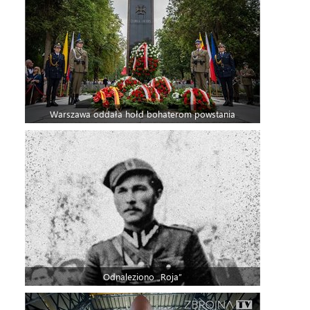
Warszawa oddała hołd bohaterom powstania
Odnaleziono „Roja”