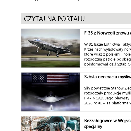
CZYTAJ NA PORTALU
F-35 z Norwegii znowu 
W 31 Bazie Lotnictwa Takt
Krzesinach wylądowały norw
które wraz z polskimi i ho
rozpoczną patrole polskieg
poinformował dziś Sztab Ge
Szósta generacja myśliw
Siły powietrzne Stanów Zj
rozpoczęły produkcję myśli
F-47 NGAD. Jego pierwszy 
2028 roku. – Ta platforma w
Bezzałogowce w Wojsku 
specjalny