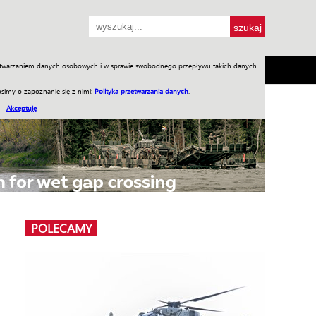
przetwarzaniem danych osobowych i w sprawie swobodnego przepływu takich danych
SH
SKLEP
Jednodniówki
Praca w WIW
simy o zapoznanie się z nimi:
Polityka przetwarzania danych
.
 –
Akceptuję
POLECAMY