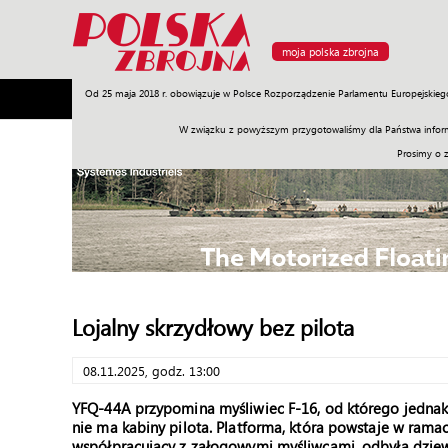
moja polska zbrojna
Od 25 maja 2018 r. obowiązuje w Polsce Rozporządzenie Parlamentu Europejskieg
Armia
Poligon
Sprzęt
Misje
Polityka
Prawo
W związku z powyższym przygotowaliśmy dla Państwa inform
Prosimy o 
Lojalny skrzydłowy bez pilota
08.11.2025, godz. 13:00
YFQ-44A przypomina myśliwiec F-16, od którego jednak je
nie ma kabiny pilota. Platforma, która powstaje w ram
współpracujący z załogowymi myśliwcami, odbyła dziewi