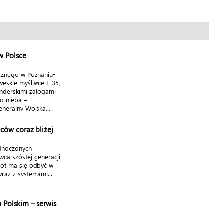
w Polsce
ycznego w Poznaniu-
eskie myśliwce F-35,
lenderskimi załogami
o nieba –
neralny Wojska...
ców coraz bliżej
ednoczonych
wca szóstej generacji
lot ma się odbyć w
raz z systemami...
Polskim – serwis