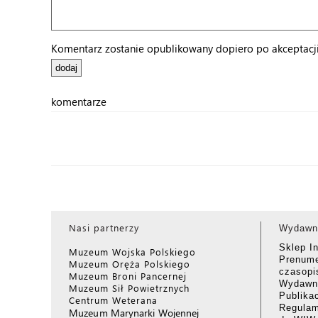
Komentarz zostanie opublikowany dopiero po akceptacji 
komentarze
Nasi partnerzy
Wydawn
Sklep I
Muzeum Wojska Polskiego
Prenume
Muzeum Oręża Polskiego
czasop
Muzeum Broni Pancernej
Wydawni
Muzeum Sił Powietrznych
Publika
Centrum Weterana
Regulam
Muzeum Marynarki Wojennej