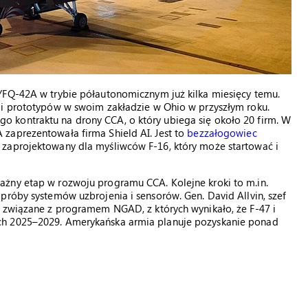
YFQ-42A w trybie półautonomicznym już kilka miesięcy temu.
ji prototypów w swoim zakładzie w Ohio w przyszłym roku.
 kontraktu na drony CCA, o który ubiega się około 20 firm. W
zaprezentowała firma Shield AI. Jest to
bezzałogowiec
 zaprojektowany dla myśliwców F-16, który może startować i
żny etap w rozwoju programu CCA. Kolejne kroki to m.in.
próby systemów uzbrojenia i sensorów. Gen. David Allvin, szef
y związane z programem NGAD, z których wynikało, że F-47 i
ch 2025–2029. Amerykańska armia planuje pozyskanie ponad