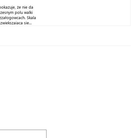
pokazuje, że nie da
czesnym polu walki
zzałogowcach. Skala
zwiększająca się...