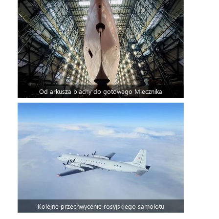
Od arkusza blachy do gotowego Miecznika
Kolejne przechwycenie rosyjskiego samolotu