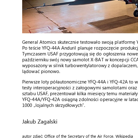
General Atomics skutecznie testowało swoją platformę 
Po teście YFQ-44A Anduril planuje rozpoczęcie produkc
Tymczasem USAF przygotowują się do ogłoszenia nowego
październiku swój nowy samolot X-BAT w koncepcji CCA 
wyposażony w silnik turbowentylatorowy z dopalaczem,
lądować pionowo.
Pierwsze loty półautonomiczne YFQ-44A i YFQ-42A to wa
testy interoperacyjności z załogowymi samolotami oraz 
sztabu USAF, prezentował kilka miesięcy temu materiał
YFQ-44A/YFQ-42A osiągną zdolności operacyjne w lata
1000 „lojalnych skrzydłowych”.
Jakub Zagalski
autor zdjęć: Office of the Secretary of the Air Force, Wikipedia