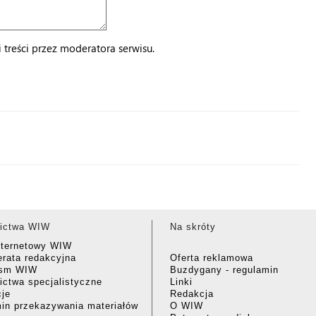
treści przez moderatora serwisu.
ictwa WIW
Na skróty
nternetowy WIW
rata redakcyjna
Oferta reklamowa
ism WIW
Buzdygany - regulamin
ctwa specjalistyczne
Linki
cje
Redakcja
in przekazywania materiałów
O WIW