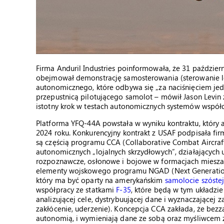
Firma Anduril Industries poinformowała, że 31 paździer
obejmował demonstrację samosterowania (sterowanie lo
autonomicznego, które odbywa się „za naciśnięciem jedn
przepustnicą pilotującego samolot – mówił Jason Levin z 
istotny krok w testach autonomicznych systemów współ
Platforma YFQ-44A powstała w wyniku kontraktu, który a
2024 roku. Konkurencyjny kontrakt z USAF podpisała fi
są częścią programu CCA (Collaborative Combat Aircraf
autonomicznych „lojalnych skrzydłowych”, działającyc
rozpoznawcze, osłonowe i bojowe w formacjach miesza
elementy wojskowego programu NGAD (Next Generation
który ma być oparty na amerykańskim
samolocie szóstej
współpracy ze statkami
F-35
, które będą w tym układzi
analizującej cele, dystrybuującej dane i wyznaczające
zakłócenie, uderzenie). Koncepcja CCA zakłada, że bezza
autonomią, i wymieniają dane ze sobą oraz myśliwcem