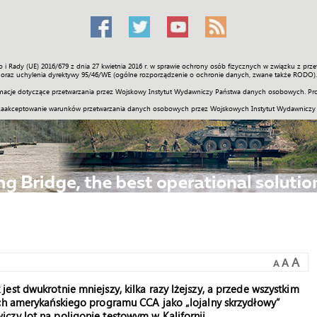
o i Rady (UE) 2016/679 z dnia 27 kwietnia 2016 r. w sprawie ochrony osób fizycznych w związku z 
Świat
Społeczność
Sport
Historia
Galerie
Wideo
ENGLI
oraz uchylenia dyrektywy 95/46/WE (ogólne rozporządzenie o ochronie danych, zwane także RODO).
acje dotyczące przetwarzania przez Wojskowy Instytut Wydawniczy Państwa danych osobowych. Pro
zaakceptowanie warunków przetwarzania danych osobowych przez Wojskowych Instytut Wydawniczy
A
A
A
st dwukrotnie mniejszy, kilka razy lżejszy, a przede wszystkim
ach amerykańskiego programu CCA jako „lojalny skrzydłowy”
czy lot na poligonie testowym w Kalifornii.