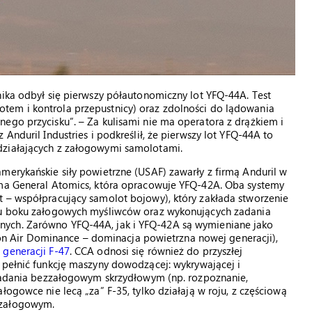
nika odbył się pierwszy półautonomiczny lot YFQ-44A. Test
tem i kontrola przepustnicy) oraz zdolności do lądowania
ego przycisku”. – Za kulisami nie ma operatora z drążkiem i
Anduril Industries i podkreślił, że pierwszy lot YFQ-44A to
działających z załogowymi samolotami.
merykańskie siły powietrzne (USAF) zawarły z firmą Anduril w
rma General Atomics, która opracowuje YFQ-42A. Oba systemy
t – współpracujący samolot bojowy), który zakłada stworzenie
h u boku załogowych myśliwców oraz wykonujących zadania
nych. Zarówno YFQ-44A, jak i YFQ-42A są wymieniane jako
 Air Dominance – dominacja powietrzna nowej generacji),
 generacji F-47
. CCA odnosi się również do przyszłej
e pełnić funkcję maszyny dowodzącej: wykrywającej i
j zadania bezzałogowym skrzydłowym (np. rozpoznanie,
łogowce nie lecą „za” F-35, tylko działają w roju, z częściową
 załogowym.