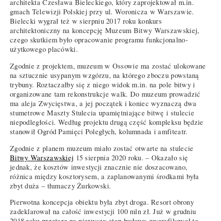
architekta Czesława Bieleckiego, który zaprojektował m.in.
gmach Telewizji Polskiej przy ul. Woronicza w Warszawie.
Bielecki wygrał też w sierpniu 2017 roku konkurs
architektoniczny na koncepcję Muzeum Bitwy Warszawskiej,
czego skutkiem było opracowanie programu funkcjonalno-
użytkowego placówki.
Zgodnie z projektem, muzeum w Ossowie ma zostać ulokowane
na sztucznie usypanym wzgórzu, na którego zboczu powstaną
trybuny. Roztaczałby się z niego widok m.in. na pole bitwy i
organizowane tam rekonstrukcje walk. Do muzeum prowadzić
ma aleja Zwycięstwa, a jej początek i koniec wyznaczą dwa
stumetrowe Maszty Stulecia upamiętniające bitwę i stulecie
niepodległości. Według projektu drugą część kompleksu będzie
stanowił Ogród Pamięci Poległych, kolumnada i amfiteatr.
Zgodnie z planem muzeum miało zostać otwarte na stulecie
Bitwy Warszawskiej
15 sierpnia 2020 roku. – Okazało się
jednak, że kosztów inwestycji znacznie nie doszacowano,
różnica między kosztorysem, a zaplanowanymi środkami była
zbyt duża – tłumaczy Żurkowski.
Pierwotna koncepcja obiektu była zbyt droga. Resort obrony
zadeklarował na całość inwestycji 100 mln zł. Już w grudniu
2018 roku przetarg na pierwszy etap budowy zweryfikował te