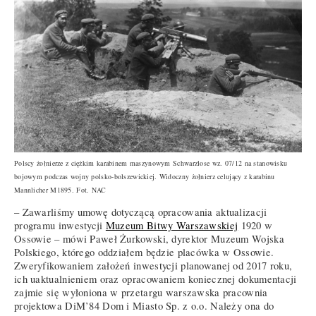
Polscy żołnierze z ciężkim karabinem maszynowym Schwarzlose wz. 07/12 na stanowisku
bojowym podczas wojny polsko-bolszewickiej. Widoczny żołnierz celujący z karabinu
Mannlicher M1895. Fot. NAC
– Zawarliśmy umowę dotyczącą opracowania aktualizacji
programu inwestycji
Muzeum Bitwy Warszawskiej
1920 w
Ossowie – mówi Paweł Żurkowski, dyrektor Muzeum Wojska
Polskiego, którego oddziałem będzie placówka w Ossowie.
Zweryfikowaniem założeń inwestycji planowanej od 2017 roku,
ich uaktualnieniem oraz opracowaniem koniecznej dokumentacji
zajmie się wyłoniona w przetargu warszawska pracownia
projektowa DiM’84 Dom i Miasto Sp. z o.o. Należy ona do