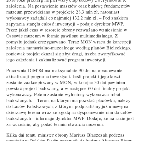
założenia. Na postawienie masztów oraz budowę fundamentów
muzeum przewidziano w projekcie 28,3 mln zł, natomiast
wykonawcy zażądali co najmniej 132,2 mln zł. – Pod znakiem
zapytania stanęła całość inwestycji – podaje dyrektor MWP.
Przez jakiś czas w resorcie obrony rozważano wzniesienie w
Ossowie muzeum w formie pawilonu multimedialnego. Z
pomysłu jednak zrezygnowano. Teraz MON wraca do koncepcji
założenia memorialno-muzealnego według planów Bieleckiego,
ponieważ projekt okazał się zbyt drogi, trzeba zweryfikować
jego założenia i zaktualizować program inwestycji.
Pracownia DiM’84 ma maksymalnie 90 dni na opracowanie
aktualizacji programu inwestycji. Jeśli projekt i jego koszt
zostanie zaakceptowany w MON, w kolejne 30 dni powinien
powstać projekt budowlany, a w następne 60 dni finalny projekt
wykonawczy. Potem zostanie wyłoniony wykonawca robót
budowlanych. – Teren, na którym ma powstać placówka, należy
do Lasów Państwowych, z którymi podpisaliśmy już umowę na
dzierżawę terenu wraz ze zgodą na dysponowanie nim do celów
budowlanych – informuje dyrektor MWP. Dodaje, że na razie jest
za wcześnie, aby podać termin otwarcia muzeum.
Kilka dni temu, minister obrony Mariusz Błaszczak podczas
wywiadu w Polskim Radiu zapewnił, że budowa Muzeum Bitwy