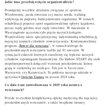
Jakie inne przedsięwzięcia organizowaliście?
Promujemy wszelkie działania związane ze sportem.
Wiosłowanie, jazda rowerem czy marsz nordic walking
wpływają na poprawę funkcjonowania organizmu. W ramach
rehabilitacji poprzez sport organizowaliśmy spływy kajakowe,
piesze rajdy górskie oraz rajdy rowerowe. W maratonie w
Waszyngtonie uczestniczyło pięciu naszych kolegów.
Wspieraliśmy także specjalistyczną, indywidualną rehabilitację
najciężej rannych członków stowarzyszenia. Kontynuowaliśmy
program „
Rower dla weterana
”, w ramach którego do
poszkodowanych weteranów trafiło już 81 rowerów. W
sytuacjach zdarzeń losowych staraliśmy się wpierać naszych
członków zapomogami finansowymi. Do klubów START dla osób
niepełnosprawnych dołączyli weterani poszkodowani, którzy
grają w siatkówkę na siedząco. Tak jest w Szczecinie,
Warszawie czy Katowicach. To pokłosie naszego udziału w
igrzyskach
Invictus Games
na jesieni 2018 roku.
Co dała wam znowelizowana w 2019 roku ustawa o
weteranach?
Przede wszystkim kompleksową opiekę medyczną dla najciężej
poszkodowanych weteranów, a także bezpłatne turnusy