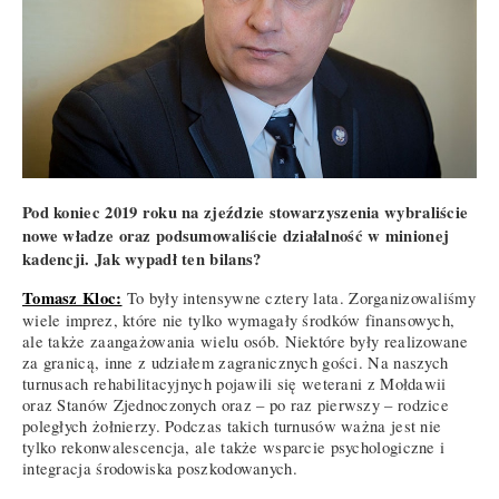
Pod koniec 2019 roku na zjeździe stowarzyszenia wybraliście
nowe władze oraz podsumowaliście działalność w minionej
kadencji. Jak wypadł ten bilans?
Tomasz Kloc:
To były intensywne cztery lata. Zorganizowaliśmy
wiele imprez, które nie tylko wymagały środków finansowych,
ale także zaangażowania wielu osób. Niektóre były realizowane
za granicą, inne z udziałem zagranicznych gości. Na naszych
turnusach rehabilitacyjnych pojawili się weterani z Mołdawii
oraz Stanów Zjednoczonych oraz – po raz pierwszy – rodzice
poległych żołnierzy. Podczas takich turnusów ważna jest nie
tylko rekonwalescencja, ale także wsparcie psychologiczne i
integracja środowiska poszkodowanych.