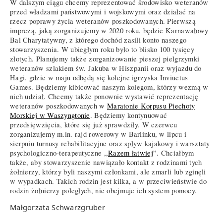
W dalszym ciągu chcemy reprezentować środowisko weteranów
przed władzami państwowymi i wojskowymi oraz działać na
rzecz poprawy życia weteranów poszkodowanych. Pierwszą
imprezą, jaką zorganizujemy w 2020 roku, będzie Karnawałowy
Bal Charytatywny, z którego dochód zasili konto naszego
stowarzyszenia. W ubiegłym roku było to blisko 100 tysięcy
złotych. Planujemy także zorganizowanie pieszej pielgrzymki
weteranów szlakiem św. Jakuba w Hiszpanii oraz wyjazdu do
Hagi, gdzie w maju odbędą się kolejne igrzyska Inviuctus
Games. Będziemy kibicować naszym kolegom, którzy wezmą w
nich udział. Chcemy także ponownie wystawić reprezentację
weteranów poszkodowanych w
Maratonie Korpusu Piechoty
Morskiej w Waszyngtonie
. Będziemy kontynuować
przedsięwzięcia, które się już sprawdziły. W czerwcu
zorganizujemy m.in. rajd rowerowy w Barlinku, w lipcu i
sierpniu turnusy rehabilitacyjne oraz spływ kajakowy i warsztaty
psychologiczno-terapeutyczne ,,
Razem łatwiej
”. Chciałbym
także, aby stowarzyszenie nawiązało kontakt z rodzinami tych
żołnierzy, którzy byli naszymi członkami, ale zmarli lub zginęli
w wypadkach. Takich rodzin jest kilka, a w przeciwieństwie do
rodzin żołnierzy poległych, nie obejmuje ich system pomocy.
Małgorzata Schwarzgruber