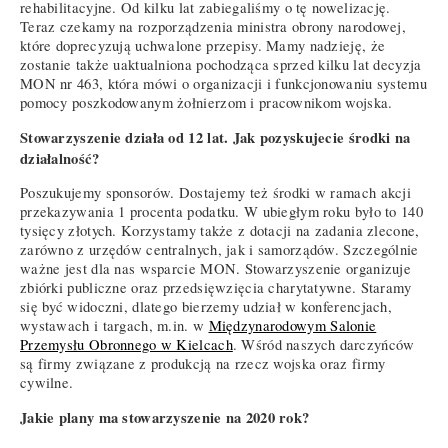
rehabilitacyjne. Od kilku lat zabiegaliśmy o tę nowelizację.
Teraz czekamy na rozporządzenia ministra obrony narodowej,
które doprecyzują uchwalone przepisy. Mamy nadzieję, że
zostanie także uaktualniona pochodząca sprzed kilku lat decyzja
MON nr 463, która mówi o organizacji i funkcjonowaniu systemu
pomocy poszkodowanym żołnierzom i pracownikom wojska.
Stowarzyszenie działa od 12 lat. Jak pozyskujecie środki na
działalność?
Poszukujemy sponsorów. Dostajemy też środki w ramach akcji
przekazywania 1 procenta podatku. W ubiegłym roku było to 140
tysięcy złotych. Korzystamy także z dotacji na zadania zlecone,
zarówno z urzędów centralnych, jak i samorządów. Szczególnie
ważne jest dla nas wsparcie MON. Stowarzyszenie organizuje
zbiórki publiczne oraz przedsięwzięcia charytatywne. Staramy
się być widoczni, dlatego bierzemy udział w konferencjach,
wystawach i targach, m.in. w
Międzynarodowym Salonie
Przemysłu Obronnego w Kielcach
. Wśród naszych darczyńców
są firmy związane z produkcją na rzecz wojska oraz firmy
cywilne.
Jakie plany ma stowarzyszenie na 2020 rok?