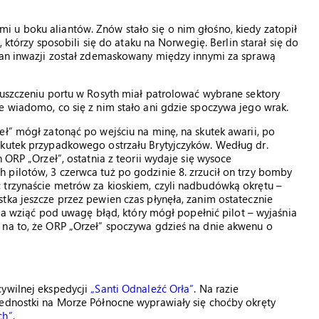
 u boku aliantów. Znów stało się o nim głośno, kiedy zatopił
, którzy sposobili się do ataku na Norwegię. Berlin starał się do
Plan inwazji został zdemaskowany między innymi za sprawą
puszczeniu portu w Rosyth miał patrolować wybrane sektory
e wiadomo, co się z nim stało ani gdzie spoczywa jego wrak.
eł” mógł zatonąć po wejściu na minę, na skutek awarii, po
skutek przypadkowego ostrzału Brytyjczyków. Według dr.
 ORP „Orzeł”, ostatnia z teorii wydaje się wysoce
pilotów, 3 czerwca tuż po godzinie 8. zrzucił on trzy bomby
 trzynaście metrów za kioskiem, czyli nadbudówką okrętu –
tka jeszcze przez pewien czas płynęła, zanim ostatecznie
zeba wziąć pod uwagę błąd, który mógł popełnić pilot – wyjaśnia
 na to, że ORP „Orzeł” spoczywa gdzieś na dnie akwenu o
cywilnej ekspedycji
„Santi Odnaleźć Orła”
. Na razie
jednostki na Morze Północne wyprawiały się choćby okręty
ch”
.