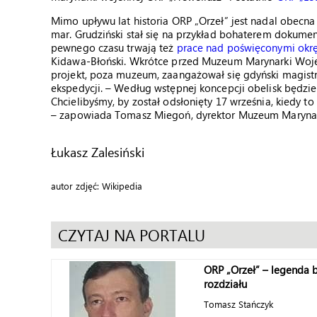
Mimo upływu lat historia ORP „Orzeł” jest nadal obecna
mar. Grudziński stał się na przykład bohaterem dokume
pewnego czasu trwają też
prace nad poświęconymi okr
Kidawa-Błoński. Wkrótce przed Muzeum Marynarki Wojenn
projekt, poza muzeum, zaangażował się gdyński magist
ekspedycji. – Według wstępnej koncepcji obelisk będzie
Chcielibyśmy, by został odsłonięty 17 września, kiedy to
– zapowiada Tomasz Miegoń, dyrektor Muzeum Marynar
Łukasz Zalesiński
autor zdjęć: Wikipedia
CZYTAJ NA PORTALU
ORP „Orzeł” – legenda 
rozdziału
Tomasz Stańczyk