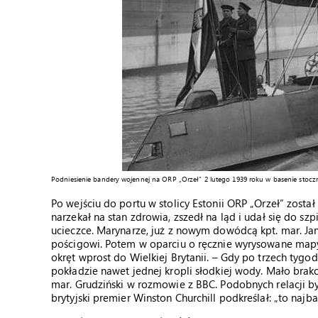
Podniesienie bandery wojennej na ORP „Orzeł” 2 lutego 1939 roku w basenie stoczni
Po wejściu do portu w stolicy Estonii ORP „Orzeł” został
narzekał na stan zdrowia, zszedł na ląd i udał się do s
ucieczce. Marynarze, już z nowym dowódcą kpt. mar. Ja
pościgowi. Potem w oparciu o ręcznie wyrysowane mapy
okręt wprost do Wielkiej Brytanii. – Gdy po trzech tygo
pokładzie nawet jednej kropli słodkiej wody. Mało bra
mar. Grudziński w rozmowie z BBC. Podobnych relacji był
brytyjski premier Winston Churchill podkreślał: „to najb