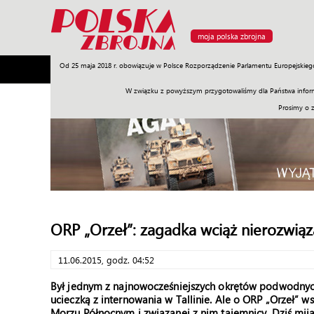
moja polska zbrojna
Od 25 maja 2018 r. obowiązuje w Polsce Rozporządzenie Parlamentu Europejskieg
Armia
Poligon
Sprzęt
Misje
Polityka
Prawo
W związku z powyższym przygotowaliśmy dla Państwa inform
Prosimy o 
ORP „Orzeł”: zagadka wciąż nierozwią
11.06.2015, godz. 04:52
Był jednym z najnowocześniejszych okrętów podwodnych 
ucieczką z internowania w Tallinie. Ale o ORP „Orzeł” 
Morzu Północnym i związanej z nim tajemnicy. Dziś mija 