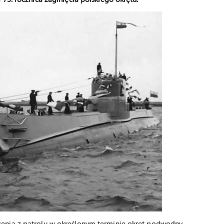
enia z patrolu w określonym terminie okręt podwodny