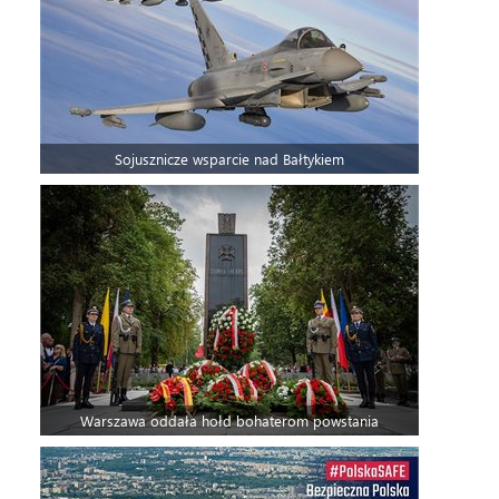
Sojusznicze wsparcie nad Bałtykiem
Warszawa oddała hołd bohaterom powstania