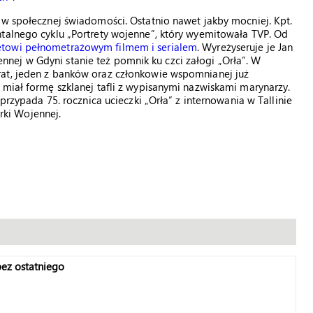
 w społecznej świadomości. Ostatnio nawet jakby mocniej. Kpt.
ntalnego cyklu „Portrety wojenne”, który wyemitowała TVP. Od
ętowi pełnometrażowym filmem i serialem
. Wyreżyseruje je Jan
ej w Gdyni stanie też pomnik ku czci załogi „Orła”. W
rat, jeden z banków oraz członkowie wspomnianej już
 miał formę szklanej tafli z wypisanymi nazwiskami marynarzy.
 przypada 75. rocznica ucieczki „Orła” z internowania w Tallinie
ki Wojennej.
bez ostatniego