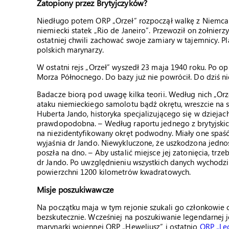
Zatopiony przez Brytyjczyków?
Niedługo potem ORP „Orzeł” rozpoczął walkę z Niemcami
niemiecki statek „Rio de Janeiro”. Przewoził on żołnierzy
ostatniej chwili zachować swoje zamiary w tajemnicy. 
polskich marynarzy.
W ostatni rejs „Orzeł” wyszedł 23 maja 1940 roku. Po o
Morza Północnego. Do bazy już nie powrócił. Do dziś ni
Badacze biorą pod uwagę kilka teorii. Według nich „Orz
ataku niemieckiego samolotu bądź okrętu, wreszcie na 
Huberta Jando, historyka specjalizującego się w dziejach
prawdopodobna. – Według raportu jednego z brytyjskich 
na niezidentyfikowany okręt podwodny. Miały one spaść
wyjaśnia dr Jando. Niewykluczone, że uszkodzona jednos
poszła na dno. – Aby ustalić miejsce jej zatonięcia, tr
dr Jando. Po uwzględnieniu wszystkich danych wychodzi
powierzchni 1200 kilometrów kwadratowych.
Misje poszukiwawcze
Na początku maja w tym rejonie szukali go członkowie 
bezskutecznie. Wcześniej na poszukiwanie legendarnej 
marynarki wojennej ORP „Heweliusz” i ostatnio
ORP „Le