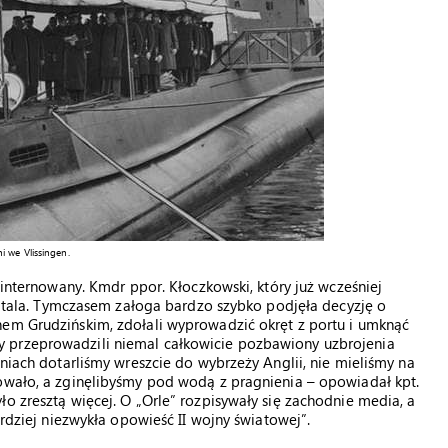
 we Vlissingen.
 internowany. Kmdr ppor. Kłoczkowski, który już wcześniej
zpitala. Tymczasem załoga bardzo szybko podjęła decyzję o
nem Grudzińskim, zdołali wyprowadzić okręt z portu i umknąć
 przeprowadzili niemal całkowicie pozbawiony uzbrojenia
dniach dotarliśmy wreszcie do wybrzeży Anglii, nie mieliśmy na
kowało, a zginęlibyśmy pod wodą z pragnienia – opowiadał kpt.
o zresztą więcej. O „Orle” rozpisywały się zachodnie media, a
ardziej niezwykła opowieść II wojny światowej”.