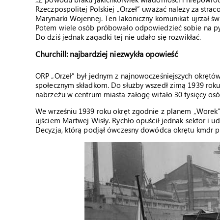
Rzeczpospolitej Polskiej „Orzeł” uważać należy za strac
Marynarki Wojennej. Ten lakoniczny komunikat ujrzał św
Potem wiele osób próbowało odpowiedzieć sobie na py
Do dziś jednak zagadki tej nie udało się rozwikłać.
Churchill: najbardziej niezwykła opowieść
ORP „Orzeł” był jednym z najnowocześniejszych okrętó
społecznym składkom. Do służby wszedł zimą 1939 roku. 
nabrzeżu w centrum miasta załogę witało 30 tysięcy osó
We wrześniu 1939 roku okręt zgodnie z planem „Worek”
ujściem Martwej Wisły. Rychło opuścił jednak sektor i uda
Decyzja, którą podjął ówczesny dowódca okrętu kmdr pp