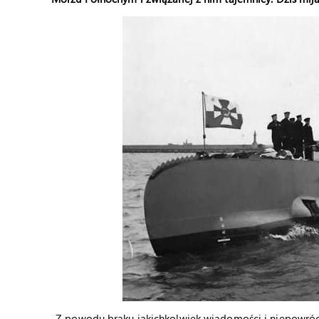
„Z powodu braku jakichkolwiek wiadomości i niepowróc