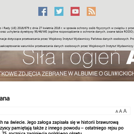
o i Rady (UE) 2016/679 z dnia 27 kwietnia 2016 r. w sprawie ochrony osób fizycznych w związku z 
Świat
Społeczność
Sport
Historia
Galerie
Wideo
ENGLI
oraz uchylenia dyrektywy 95/46/WE (ogólne rozporządzenie o ochronie danych, zwane także RODO).
acje dotyczące przetwarzania przez Wojskowy Instytut Wydawniczy Państwa danych osobowych. Pro
zaakceptowanie warunków przetwarzania danych osobowych przez Wojskowych Instytut Wydawniczy
zana
A
A
A
na świecie. Jego załoga zapisała się w historii brawurową
wszyscy pamiętają także z innego powodu – ostatniego rejsu po
75. rocznica zaginięcia polskiego okrętu.