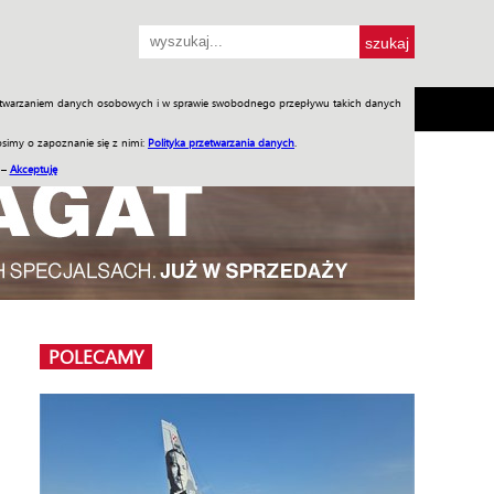
przetwarzaniem danych osobowych i w sprawie swobodnego przepływu takich danych
SH
SKLEP
Jednodniówki
Praca w WIW
simy o zapoznanie się z nimi:
Polityka przetwarzania danych
.
 –
Akceptuję
POLECAMY