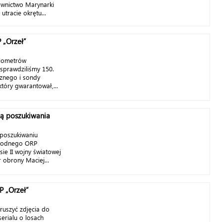
ownictwo Marynarki
tracie okrętu...
 „Orzeł”
ilometrów
sprawdziliśmy 150.
cznego i sondy
który gwarantował,...
zą poszukiwania
 poszukiwaniu
wodnego ORP
sie II wojny światowej
 obrony Maciej...
RP „Orzeł”
ruszyć zdjęcia do
erialu o losach