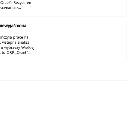
Orzeł”. Reżyserem
scenariusz...
niewyjaśniona
ończyła prace na
, wstępna analiza
 u wybrzeży Wielkiej
t to ORP „Orzeł”....