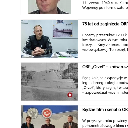
11 czerwca 1940 roku Kier
Wojennej poinformowało o u
75 lat od zaginięcia ORP
Chcemy przeszukać 1200 k
kwadratowych. W tym roku 
Korzystaliśmy z sonaru bo
wielowiązkowej. To sprzęt, 
ORP „Orzeł” – znów rus
Będą kolejne ekspedycje w
legendarnego okrętu pod
„Orzeł”, który zaginął w cza
– zapowiedział wiceminister
Będzie film i serial o O
W przyszłym roku powinny 
pełnometrażowego filmu i s