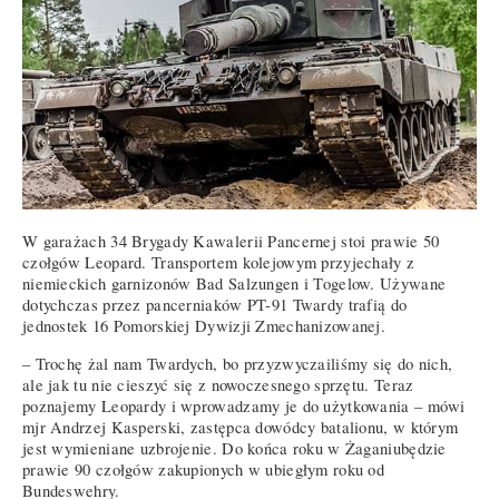
W garażach 34 Brygady Kawalerii Pancernej stoi prawie 50
czołgów Leopard. Transportem kolejowym przyjechały z
niemieckich garnizonów Bad Salzungen i Togelow. Używane
dotychczas przez pancerniaków PT-91 Twardy trafią do
jednostek 16 Pomorskiej Dywizji Zmechanizowanej.
– Trochę żal nam Twardych, bo przyzwyczailiśmy się do nich,
ale jak tu nie cieszyć się z nowoczesnego sprzętu. Teraz
poznajemy Leopardy i wprowadzamy je do użytkowania – mówi
mjr Andrzej Kasperski, zastępca dowódcy batalionu, w którym
jest wymieniane uzbrojenie. Do końca roku w Żaganiubędzie
prawie 90 czołgów zakupionych w ubiegłym roku od
Bundeswehry.