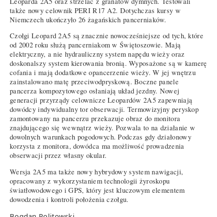
Leoparda 2A5 oraz strzelać z granatów dymnych. Testowali
także nowy celownik PERI R17 A2. Dotychczas kursy w
Niemczech ukończyło 26 żagańskich pancerniaków.
Czołgi Leopard 2A5 są znacznie nowocześniejsze od tych, które
od 2002 roku służą pancerniakom w Świętoszowie. Mają
elektryczny, a nie hydrauliczny system napędu wieży oraz
doskonalszy system kierowania bronią. Wyposażone są w kamerę
cofania i mają dodatkowe opancerzenie wieży. W jej wnętrzu
zainstalowano matę przeciwodpryskową. Boczne panele
pancerza kompozytowego osłaniają układ jezdny. Nowej
generacji przyrządy celownicze Leopardów 2A5 zapewniają
dowódcy indywidualny tor obserwacji. Termowizyjny peryskop
zamontowany na pancerzu przekazuje obraz do monitora
znajdującego się wewnątrz wieży. Pozwala to na działanie w
dowolnych warunkach pogodowych. Podczas gdy działonowy
korzysta z monitora, dowódca ma możliwość prowadzenia
obserwacji przez własny okular.
Wersja 2A5 ma także nowy hybrydowy system nawigacji,
opracowany z wykorzystaniem technologii żyroskopu
światłowodowego i GPS, który jest kluczowym elementem
dowodzenia i kontroli położenia czołgu.
Bogdan Politowski