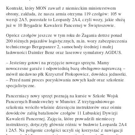
Kontrakt, który MON zawarł z niemieckim ministerstwem
obrony, zakłada, że nasza armia otrzyma 119 czołgów: 105 w
wersji 2A5, pozostałe to Leopardy 2A4, czyli wozy, jakie służą
już w 10 Brygadzie Kawalerii Pancernej w Świętoszowie.
Oprócz czołgów jeszcze w tym roku do Żagania dotrze ponad
200 różnych pojazdów logistycznych, m.in. wozy zabezpieczenia
technicznego Bergepanzer 2, samochody średniej i małej
ładowności Daimler Benz oraz laserowe symulatory AGDUS.
– Jesteśmy gotowi na przyjęcie nowego sprzętu. Mamy
nowoczesne garaże i odpowiednią bazą obsługowo-naprawczą –
mówił niedawno płk Krzysztof Prokopowicz, dowódca jednostki.
– Przed nami proces pozyskiwania nowych kadr oraz szkolenie
specjalistyczne.
Pancerniacy nowy sprzęt poznają na kursie w Szkole Wojsk
Pancernych Bundeswehry w Munster. Z trzytygodniowego
szkolenia wróciło właśnie dziesięciu instruktorów oraz ośmiu
dowódców załóg batalionów czołgów 11 Lubuskiej Dywizji
Kawalerii Pancernej. Zajęcia, które prowadzili niemieccy
instruktorzy, dotyczyły głównie różnic w budowie Leoparda 2A4
i 2A5. Na poligonie czołgiści uczyli się korzystać z nawigacji