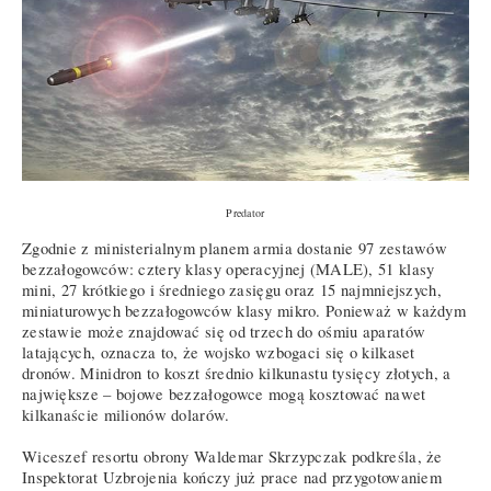
Predator
Zgodnie z ministerialnym planem armia dostanie 97 zestawów
bezzałogowców: cztery klasy operacyjnej (MALE), 51 klasy
mini, 27 krótkiego i średniego zasięgu oraz 15 najmniejszych,
miniaturowych bezzałogowców klasy mikro. Ponieważ w każdym
zestawie może znajdować się od trzech do ośmiu aparatów
latających, oznacza to, że wojsko wzbogaci się o kilkaset
dronów. Minidron to koszt średnio kilkunastu tysięcy złotych, a
największe – bojowe bezzałogowce mogą kosztować nawet
kilkanaście milionów dolarów.
Wiceszef resortu obrony Waldemar Skrzypczak podkreśla, że
Inspektorat Uzbrojenia kończy już prace nad przygotowaniem