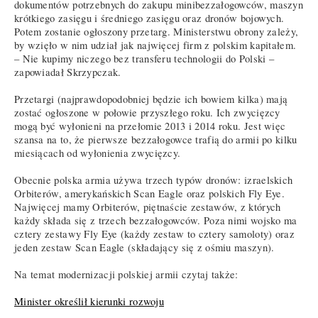
dokumentów potrzebnych do zakupu minibezzałogowców, maszyn
krótkiego zasięgu i średniego zasięgu oraz dronów bojowych.
Potem zostanie ogłoszony przetarg. Ministerstwu obrony zależy,
by wzięło w nim udział jak najwięcej firm z polskim kapitałem.
– Nie kupimy niczego bez transferu technologii do Polski –
zapowiadał Skrzypczak.
Przetargi (najprawdopodobniej będzie ich bowiem kilka) mają
zostać ogłoszone w połowie przyszłego roku. Ich zwycięzcy
mogą być wyłonieni na przełomie 2013 i 2014 roku. Jest więc
szansa na to, że pierwsze bezzałogowce trafią do armii po kilku
miesiącach od wyłonienia zwycięzcy.
Obecnie polska armia używa trzech typów dronów: izraelskich
Orbiterów, amerykańskich Scan Eagle oraz polskich Fly Eye.
Najwięcej mamy Orbiterów, piętnaście zestawów, z których
każdy składa się z trzech bezzałogowców. Poza nimi wojsko ma
cztery zestawy Fly Eye (każdy zestaw to cztery samoloty) oraz
jeden zestaw Scan Eagle (składający się z ośmiu maszyn).
Na temat modernizacji polskiej armii czytaj także:
Minister określił kierunki rozwoju