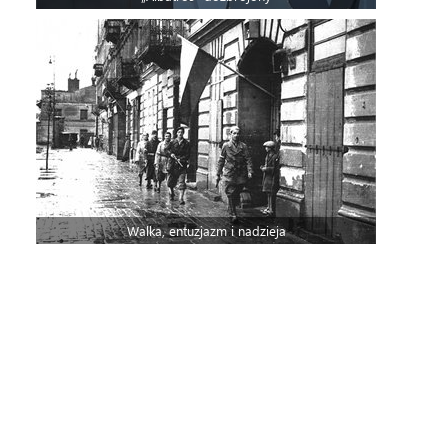
Walka, entuzjazm i nadzieja