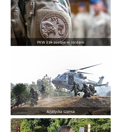
PKW Irak zostaje w Jordanii
Azjatycka szansa