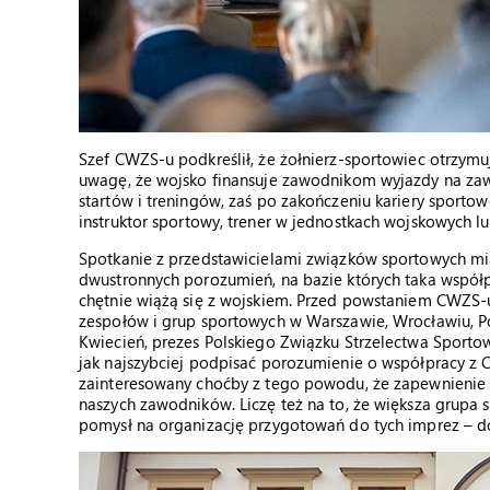
Szef CWZS-u podkreślił, że żołnierz-sportowiec otrzymuj
uwagę, że wojsko finansuje zawodnikom wyjazdy na za
startów i treningów, zaś po zakończeniu kariery sporto
instruktor sportowy, trener w jednostkach wojskowych l
Spotkanie z przedstawicielami związków sportowych mi
dwustronnych porozumień, na bazie których taka współpr
chętnie wiążą się z wojskiem. Przed powstaniem CWZS-
zespołów i grup sportowych w Warszawie, Wrocławiu, Po
Kwiecień, prezes Polskiego Związku Strzelectwa Sportowe
jak najszybciej podpisać porozumienie o współpracy 
zainteresowany choćby z tego powodu, że zapewnienie dw
naszych zawodników. Liczę też na to, że większa grupa
pomysł na organizację przygotowań do tych imprez – d