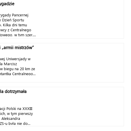
rygadzie
rygady Pancernej
 Dzień Sportu
 Kilka dni temu
owcy z Centralnego
wego, w tym szer....
 „armii mistrzów”
wej Uniwersjady w
ela Marcisz
w biegu na 20 km ze
tantka Centralnego...
la dotrzymała
cji Polski na XXXIII
kich, w tym pierwszy
c. Aleksandra
-u była nie do...