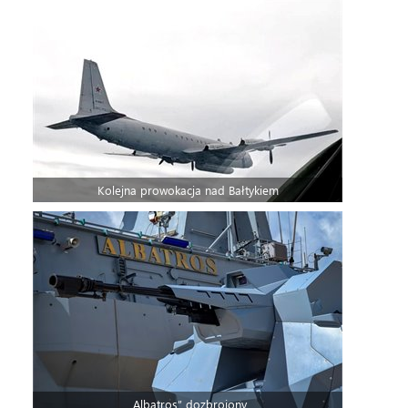
Kolejna prowokacja nad Bałtykiem
„Albatros” dozbrojony