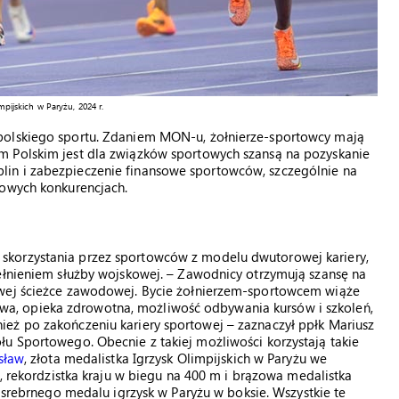
mpijskich w Paryżu, 2024 r.
polskiego sportu. Zdaniem MON-u, żołnierze-sportowcy mają
m Polskim jest dla związków sportowych szansą na pozyskanie
in i zabezpieczenie finansowe sportowców, szczególnie na
dowych konkurencjach.
skorzystania przez sportowców z modelu dwutorowej kariery,
pełnieniem służby wojskowej. – Zawodnicy otrzymują szansę na
owej ścieżce zawodowej. Bycie żołnierzem-sportowcem wiąże
ansowa, opieka zdrowotna, możliwość odbywania kursów i szkoleń,
eż po zakończeniu kariery sportowej – zaznaczył ppłk Mariusz
u Sportowego. Obecnie z takiej możliwości korzystają takie
sław
, złota medalistka Igrzysk Olimpijskich w Paryżu we
, rekordzistka kraju w biegu na 400 m i brązowa medalistka
 srebrnego medalu igrzysk w Paryżu w boksie. Wszystkie te