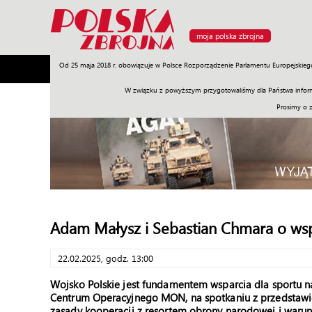
moja polska zbrojna
Od 25 maja 2018 r. obowiązuje w Polsce Rozporządzenie Parlamentu Europejskieg
Armia
Poligon
Sprzęt
Misje
Polityka
Prawo
W związku z powyższym przygotowaliśmy dla Państwa inform
Prosimy o 
Adam Małysz i Sebastian Chmara o ws
22.02.2025, godz. 13:00
Wojsko Polskie jest fundamentem wsparcia dla sportu na
Centrum Operacyjnego MON, na spotkaniu z przedstawi
zasady kooperacji z resortem obrony narodowej i war