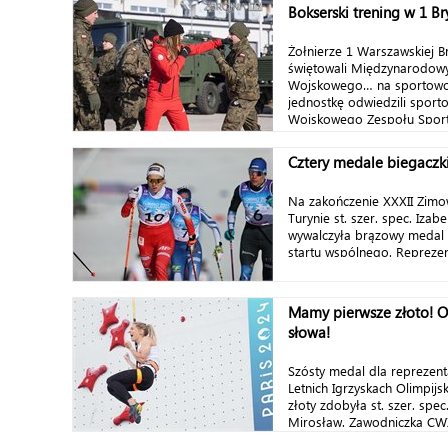
Bokserski trening w 1 B
Żołnierze 1 Warszawskiej B
świętowali Międzynarodowy
Wojskowego… na sportowo.
jednostkę odwiedzili sport
Wojskowego Zespołu Sporto
Cztery medale biegaczki
Na zakończenie XXXII Zimo
Turynie st. szer. spec. Izab
wywalczyła brązowy medal 
startu wspólnego. Reprezen
Mamy pierwsze złoto! O
słowa!
Szósty medal dla reprezenta
Letnich Igrzyskach Olimpijs
złoty zdobyła st. szer. spe
Mirosław. Zawodniczka CWZS