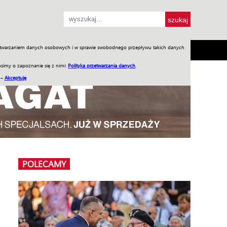
przetwarzaniem danych osobowych i w sprawie swobodnego przepływu takich danych
SH
SKLEP
Jednodniówki
Praca w WIW
simy o zapoznanie się z nimi:
Polityka przetwarzania danych
.
 –
Akceptuję
POLECAMY