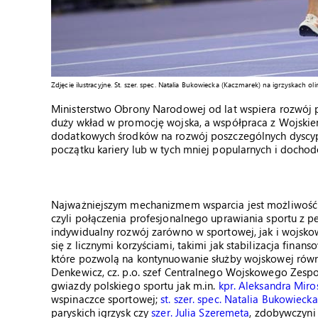
Zdjęcie ilustracyjne. St. szer. spec. Natalia Bukowiecka (Kaczmarek) na igrzyskach oli
Ministerstwo Obrony Narodowej od lat wspiera rozwój 
duży wkład w promocję wojska, a współpraca z Wojskie
dodatkowych środków na rozwój poszczególnych dyscypl
początku kariery lub w tych mniej popularnych i docho
Najważniejszym mechanizmem wsparcia jest możliwość 
czyli połączenia profesjonalnego uprawiania sportu z 
indywidualny rozwój zarówno w sportowej, jak i wojsk
się z licznymi korzyściami, takimi jak stabilizacja fin
które pozwolą na kontynuowanie służby wojskowej równi
Denkewicz, cz. p.o. szef Centralnego Wojskowego Zespoł
gwiazdy polskiego sportu jak m.in.
kpr. Aleksandra Miro
wspinaczce sportowej;
st. szer. spec. Natalia Bukowiecka
paryskich igrzysk czy
szer. Julia Szeremeta
, zdobywczyni