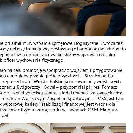
e od armii m.in. wsparcie sprzętowe i logistyczne. Zwrócił też
wody i obozy treningowe, dostosowuje harmonogram służby do
wej umożliwia im kontynuowanie służby wojskowej np. jako
ub oficer wychowania fizycznego.
ało na celu promocję współpracy z wojskiem i przygotowanie
aca mogłaby przebiegać w przyszłości. – Strzelcy od lat
u reprezentowali Wojsko Polskie jako zawodnicy wojskowych
znaniu, Bydgoszczy i Gdyni – przypomniał płk rez. Tomasz
go. Szef strzeleckiej centrali dodał również, że związek chce
z Centralnym Wojskowym Zespołem Sportowym. – PZSS jest tym
utorowej kariery i stabilizacji finansowej jest ważne dla
 strzelców otrzyma szansę startu w zawodach CISM. Mam już
odał.