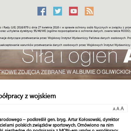
o i Rady (UE) 2016/679 z dnia 27 kwietnia 2016 r. w sprawie ochrony osób fizycznych w związku z 
Świat
Społeczność
Sport
Historia
Galerie
Wideo
ENGLI
oraz uchylenia dyrektywy 95/46/WE (ogólne rozporządzenie o ochronie danych, zwane także RODO).
acje dotyczące przetwarzania przez Wojskowy Instytut Wydawniczy Państwa danych osobowych. Pro
zaakceptowanie warunków przetwarzania danych osobowych przez Wojskowych Instytut Wydawniczy
półpracy z wojskiem
A
A
A
rodowego – podkreślił gen. bryg. Artur Kołosowski, dyrektor
cielami polskich związków sportowych. Omówiono na nim
unki niezbędne do podpisania z MON-em umów o współpracy.