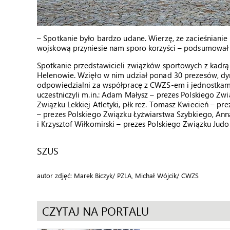
– Spotkanie było bardzo udane. Wierzę, że zacieśniani
wojskową przyniesie nam sporo korzyści – podsumował 
Spotkanie przedstawicieli związków sportowych z kad
Helenowie. Wzięło w nim udział ponad 30 prezesów, dyr
odpowiedzialni za współpracę z CWZS-em i jednostkam
uczestniczyli m.in.: Adam Małysz – prezes Polskiego Zw
Związku Lekkiej Atletyki, płk rez. Tomasz Kwiecień – p
– prezes Polskiego Związku Łyżwiarstwa Szybkiego, An
i Krzysztof Wiłkomirski – prezes Polskiego Związku Judo
SZUS
autor zdjęć: Marek Biczyk/ PZLA, Michał Wójcik/ CWZS
CZYTAJ NA PORTALU