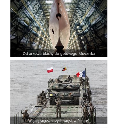
Od arkusza blachy do gotowego Miecznika
Więcej sojuszniczych wojsk w Polsce?