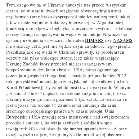
Tym, czego wojna w Ukrainie nauczyła nas przede wszystkim
jest to, że w starciu dwóch względnie równorzędnych armii
regularnych (przy braku dysproporcji między walczącymi, takiej
jak w czasie wojny w Iraku czy interwencji w Afganistanie)
kluczową rolę odgrywa logistyka, a przede wszystkim – zdolność
do regularnego zaopatrywania wojsk w amunicję. Nowoczesne
systemy uzbrojenia są ważne, ale żaden
HIMARS
czy
NASAMS
nie zniszczy celu, jeśli nie będzie czym załadować tego sprzętu.
Przedłużające się walki w Ukrainie sprawiły, że problem ten
odczuły nie tylko walczące strony, lecz także wspierający
Ukrainę Zachód, który przecież nie jest zaangażowany
bezpośrednio w działania zbrojne. USA, mimo ogromnego
potencjału gospodarki tego kraju, musiały już pod koniec 2022
roku pozyskiwać amunicję artyleryjską od sojuszników (m.in. z
Korei Południowej), by zapełnić pustki w magazynach. W lutym
„Financial Times” napisał, że dzienne zużycie amunicji przez
Ukrainę utrzymuje się na poziomie 5 tys. sztuk, co oznacza że
jest wyższe niż roczne (!) zamówienia amunicji dla armii
średniego europejskiego państwa w czasie pokoju. Unia
Europejska i USA pracują teraz intensywnie nad zwiększeniem
produkcji amunicji, bo wizja szybkich i krótkich wojen
trwających kilka dni okazała się nazbyt optymistyczna. A przy
okazji wyszło na jaw, że np. brytyjskiej armii w jej obecnym