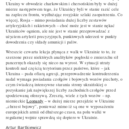
Ukrainy w obwodzie charkowskim i chersońskim były w dużej
mierze następstwem tego, że Ukraińcy byli w stanie razić cele
na zapleczu frontu, wydłużając rosyjskie szlaki zaopatrzenia. Co
więcej, Rosja – mimo posiadania dużej liczby zestawów
artyleryjskich i rakietowych – choć może jest w stanie nękać
Ukraińców ogniem, ale nie jest w stanie przeprowadzać z
użyciem artylerii precyzyjnych, punktowych uderzeń w punkty
dowodzenia czy składy amunicji i paliw.
Wreszcie czwarta lekcja płynąca z walk w Ukrainie to to, że
szerzone przez niektórych analityków pogłoski o zmierzchu sił
pancernych okazały się nieco na wyrost. W sytuacji utraty
kontroli nad częścią terytorium przez państwo, które – jak
Ukraina – pada ofiarą agresji, przeprowadzenie kontruderzenia
nadal wymaga posiadania czołgów i bojowych wozów piechoty, o
czym świadczą intensywne starania strony ukraińskiej o
pozyskanie jak największej liczby zachodnich czołgów przed
spodziewaną ofensywą. Zresztą, wiele z tych wozów – np.
niemieckie
Leopardy
– w dużej mierze przejdzie w Ukrainie
„chrzest bojowy”, ponieważ mimo iż są one w wyposażeniu
europejskich armii od dłuższego czasu, na polu walki w
regularnej wojnie sprawdzą się dopiero w Ukrainie.
Artur Bartkiewicz