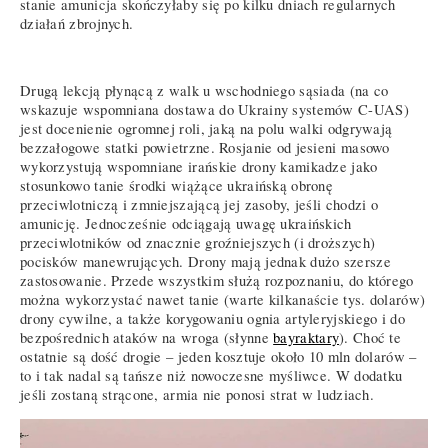
stanie amunicja skończyłaby się po kilku dniach regularnych
działań zbrojnych.
Drugą lekcją płynącą z walk u wschodniego sąsiada (na co
wskazuje wspomniana dostawa do Ukrainy systemów C-UAS)
jest docenienie ogromnej roli, jaką na polu walki odgrywają
bezzałogowe statki powietrzne. Rosjanie od jesieni masowo
wykorzystują wspomniane irańskie drony kamikadze jako
stosunkowo tanie środki wiążące ukraińską obronę
przeciwlotniczą i zmniejszającą jej zasoby, jeśli chodzi o
amunicję. Jednocześnie odciągają uwagę ukraińskich
przeciwlotników od znacznie groźniejszych (i droższych)
pocisków manewrujących. Drony mają jednak dużo szersze
zastosowanie. Przede wszystkim służą rozpoznaniu, do którego
można wykorzystać nawet tanie (warte kilkanaście tys. dolarów)
drony cywilne, a także korygowaniu ognia artyleryjskiego i do
bezpośrednich ataków na wroga (słynne
bayraktary
). Choć te
ostatnie są dość drogie – jeden kosztuje około 10 mln dolarów –
to i tak nadal są tańsze niż nowoczesne myśliwce. W dodatku
jeśli zostaną strącone, armia nie ponosi strat w ludziach.