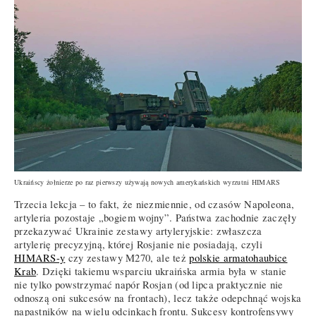
Ukraińscy żołnierze po raz pierwszy używają nowych amerykańskich wyrzutni HIMARS
Trzecia lekcja – to fakt, że niezmiennie, od czasów Napoleona,
artyleria pozostaje „bogiem wojny”. Państwa zachodnie zaczęły
przekazywać Ukrainie zestawy artyleryjskie: zwłaszcza
artylerię precyzyjną, której Rosjanie nie posiadają, czyli
HIMARS-y
czy zestawy M270, ale też
polskie armatohaubice
Krab
. Dzięki takiemu wsparciu ukraińska armia była w stanie
nie tylko powstrzymać napór Rosjan (od lipca praktycznie nie
odnoszą oni sukcesów na frontach), lecz także odepchnąć wojska
napastników na wielu odcinkach frontu. Sukcesy kontrofensywy