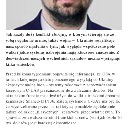
Jak każdy duży konflikt zbrojny, w którym ścierają się ze
sobą regularne armie, także wojna w Ukrainie weryfikuje
nasz sposób myślenia o tym, jak wygląda współczesne pole
walki i jakie systemy uzbrojenia mają kluczowe znaczenie. Z
doświadczeń naszych wschodnich sąsiadów można wyciągnąć
kilka wniosków.
Przed kilkoma tygodniami pojawiła się informacja, że USA w
ramach kolejnego pakietu pomocowego wysyłają do Ukrainy
eksperymentalną broń – systemy rakietowe z naprowadzaniem
laserowym C-UAS przeznaczone do zwalczania dronów. Na
ukraińskim froncie mają być użyte do walki z irańskimi dronami
kamikadze Shahed-131/136. Zaletą systemów C-UAS ma być to,
że wystrzeliwane przez nie rakiety są ponaddziesięciokrotnie
tańsze od rakiet „klasycznych” zestawów przeciwlotniczych. To
sprawia, że zwalczanie nimi irańskich dronów (wartych około 20
tys. dolarów) jest bardziej ekonomiczne.