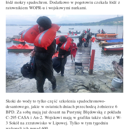
łódź mokry spadochron. Dodatkowo w pogotowiu czekała łódź z
ratownikiem WOPR-u i wojskowymi nurkami.
Skoki do wody to tylko część szkolenia spadochronowo-
desantowego, jakie w ostatnich dniach przechodzą żołnierze 6
BPD. Za sobą mają już desant na Pustynię Błędowską z pokładu
C-295 CASA i An-2. Wojskowi mają w grafiku także skoki z W-
3 Sokół na zrzutowisko w Lipowej. Tylko w tym tygodniu
wykonali ich ponad 600.