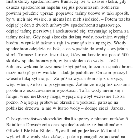
Instruktorzy spadochronowi tłumaczą, że w czasie skoku, gdy
czasza spadochronu napełni się już powietrzem, żołnierze
powinni poluźnić uprząż, poprawić taśmy udowe w taki sposób,
by w nich nie wisieć, a niemal na nich siedzieć. – Potem trzeba
odpiąć jeden z dwóch uchwytów spadochronu zapasowego,
odpiąć taśmę piersiową i asekurować się, trzymając rękoma za
taśmy nośne. Gdy nogi skoczka dotkną wody, powinien wypiąć
biodra, wypuścić taśmy z rąk i wysunąć się z uprzęży. Wtedy
spadochron odejdzie na bok, a on wpadnie do wody – wyjaśnia
sierż. Tomasz Jarosz, instruktor, który na koncie ma ponad 500
skoków spadochronowych, w tym siedem do wody. – Jeśli
żołnierz wykona te czynności zbyt późno, to czasza spadochronu
może nakryć go w wodzie – dodaje podoficer. On sam przeżył
właśnie taką sytuację. – Za późno wysunąłem się z uprzęży,
więc wiem, że to nic przyjemnego. Żołnierze mają też czasami
problem z oszacowaniem wysokości. Tafla wody mieni się i
faluje, więc niektórzy mogą wypiąć się zbyt wcześnie lub za
późno. Najlepiej próbować określić wysokość, patrząc na
pobliskie drzewa, a nie w lustro wody – dodaje sierż. Jarosz.
O bezpieczeństwo skoczków dbali saperzy z plutonu nurków 6
Batalionu Dowodzenia oraz spadochroniarze z batalionów z
Gliwic i Bielska-Białej. Pływali oni po jeziorze łódkami i
wyławiali z wody skoczków, a potem pomagali załadować na