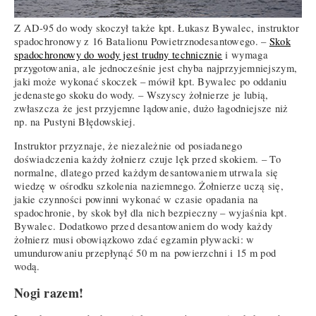
Z AD-95 do wody skoczył także kpt. Łukasz Bywalec, instruktor
spadochronowy z 16 Batalionu Powietrznodesantowego. –
Skok
spadochronowy do wody jest trudny technicznie
i wymaga
przygotowania, ale jednocześnie jest chyba najprzyjemniejszym,
jaki może wykonać skoczek – mówił kpt. Bywalec po oddaniu
jedenastego skoku do wody. – Wszyscy żołnierze je lubią,
zwłaszcza że jest przyjemne lądowanie, dużo łagodniejsze niż
np. na Pustyni Błędowskiej.
Instruktor przyznaje, że niezależnie od posiadanego
doświadczenia każdy żołnierz czuje lęk przed skokiem. – To
normalne, dlatego przed każdym desantowaniem utrwala się
wiedzę w ośrodku szkolenia naziemnego. Żołnierze uczą się,
jakie czynności powinni wykonać w czasie opadania na
spadochronie, by skok był dla nich bezpieczny – wyjaśnia kpt.
Bywalec. Dodatkowo przed desantowaniem do wody każdy
żołnierz musi obowiązkowo zdać egzamin pływacki: w
umundurowaniu przepłynąć 50 m na powierzchni i 15 m pod
wodą.
Nogi razem!