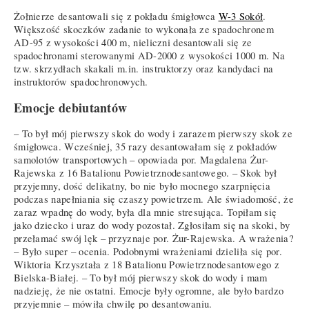
Żołnierze desantowali się z pokładu śmigłowca
W-3 Sokół
.
Większość skoczków zadanie to wykonała ze spadochronem
AD-95 z wysokości 400 m, nieliczni desantowali się ze
spadochronami sterowanymi AD-2000 z wysokości 1000 m. Na
tzw. skrzydłach skakali m.in. instruktorzy oraz kandydaci na
instruktorów spadochronowych.
Emocje debiutantów
– To był mój pierwszy skok do wody i zarazem pierwszy skok ze
śmigłowca. Wcześniej, 35 razy desantowałam się z pokładów
samolotów transportowych – opowiada por. Magdalena Żur-
Rajewska z 16 Batalionu Powietrznodesantowego. – Skok był
przyjemny, dość delikatny, bo nie było mocnego szarpnięcia
podczas napełniania się czaszy powietrzem. Ale świadomość, że
zaraz wpadnę do wody, była dla mnie stresująca. Topiłam się
jako dziecko i uraz do wody pozostał. Zgłosiłam się na skoki, by
przełamać swój lęk – przyznaje por. Żur-Rajewska. A wrażenia?
– Było super – ocenia. Podobnymi wrażeniami dzieliła się por.
Wiktoria Krzyształa z 18 Batalionu Powietrznodesantowego z
Bielska-Białej. – To był mój pierwszy skok do wody i mam
nadzieję, że nie ostatni. Emocje były ogromne, ale było bardzo
przyjemnie – mówiła chwilę po desantowaniu.