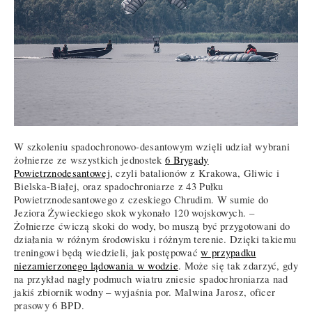
W szkoleniu spadochronowo-desantowym wzięli udział wybrani
żołnierze ze wszystkich jednostek
6 Brygady
Powietrznodesantowej
, czyli batalionów z Krakowa, Gliwic i
Bielska-Białej, oraz spadochroniarze z 43 Pułku
Powietrznodesantowego z czeskiego Chrudim. W sumie do
Jeziora Żywieckiego skok wykonało 120 wojskowych. –
Żołnierze ćwiczą skoki do wody, bo muszą być przygotowani do
działania w różnym środowisku i różnym terenie. Dzięki takiemu
treningowi będą wiedzieli, jak postępować
w przypadku
niezamierzonego lądowania w wodzie
. Może się tak zdarzyć, gdy
na przykład nagły podmuch wiatru zniesie spadochroniarza nad
jakiś zbiornik wodny – wyjaśnia por. Malwina Jarosz, oficer
prasowy 6 BPD.