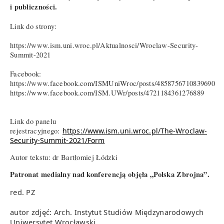
i publiczności.
Link do strony:
https://www.ism.uni.wroc.pl/Aktualnosci/Wroclaw-Security-
Summit-2021
Facebook:
https://www.facebook.com/ISMUniWroc/posts/4858756710839690
https://www.facebook.com/ISM.UWr/posts/4721184361276889
Link do panelu
rejestracyjnego:
https://www.ism.uni.wroc.pl/The-Wroclaw-
Security-Summit-2021/Form
Autor tekstu: dr Bartłomiej Łódzki
Patronat medialny nad konferencją objęła „Polska Zbrojna”.
red. PZ
autor zdjęć: Arch. Instytut Studiów Międzynarodowych
Uniwersytet Wrocławski