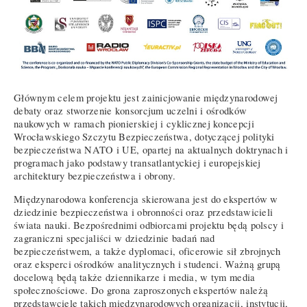
Głównym celem projektu jest zainicjowanie międzynarodowej
debaty oraz stworzenie konsorcjum uczelni i ośrodków
naukowych w ramach pionierskiej i cyklicznej koncepcji
Wrocławskiego Szczytu Bezpieczeństwa, dotyczącej polityki
bezpieczeństwa NATO i UE, opartej na aktualnych doktrynach i
programach jako podstawy transatlantyckiej i europejskiej
architektury bezpieczeństwa i obrony.
Międzynarodowa konferencja skierowana jest do ekspertów w
dziedzinie bezpieczeństwa i obronności oraz przedstawicieli
świata nauki. Bezpośrednimi odbiorcami projektu będą polscy i
zagraniczni specjaliści w dziedzinie badań nad
bezpieczeństwem, a także dyplomaci, oficerowie sił zbrojnych
oraz eksperci ośrodków analitycznych i studenci. Ważną grupą
docelową będą także dziennikarze i media, w tym media
społecznościowe. Do grona zaproszonych ekspertów należą
przedstawciele takich międzynarodowych organizacji, instytucji,