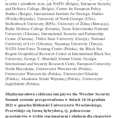
uczelni i ośrodków m.in. jak NATO (Belgia), European Security
and Defence College (Belgia), Centre for European Policy
Studies (Belgia), International Institute for Strategic Studies
(Wielka Brytania), University of North Georgia (USA),
Stellenbosch University (RPA), University of Žilina (Słowacja),
Baltic Defense College (Estonia), Taras Schevchenko National
University (Ukraina), International Security and Partnership
Centre (Ukraina), Tbilisi State University (Gruzja), National
University of Lviv (Ukraina), Nişantaşı University (Turcja),
NATO Joint Force Training Center (Polska), the Black Sea
Region Geopolitical Research Center at International Black Sea
University, George C. Marshall Alumni Union, Georgia
International and Security Research Cente, European University-
North Macedonia, Uniwersytet Wrocławski (Polska),
Uniwersytet Warszawski (Polska), Uniwersytet Gdański
(Polska), Akademia Sztuki Wojennej (Polska), Uniwersytet
Jagielloński (Polska).
Międzynarodowa cykliczna inicjatywa the Wrocław Security
Summit zostanie przeprowadzona w dniach 14-16 grudnia
2021 w gmachu Biblioteki Uniwersytetu Wrocławskiego.
Przewiduje się formę hybrydową, tj. jednoczesne
uczestnictwo w trybie stacjonarnym i zdalnym dla ekspertów