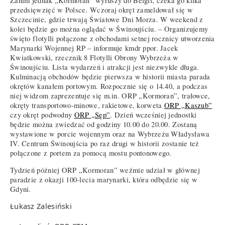
Zanim jednak „Kormoran” wyruszy do Belgii, czeka go kilka
przedsięwzięć w Polsce. Wczoraj okręt zameldował się w
Szczecinie, gdzie trwają Światowe Dni Morza. W weekend z
kolei będzie go można oglądać w Świnoujściu. – Organizujemy
święto flotylli połączone z obchodami setnej rocznicy utworzenia
Marynarki Wojennej RP – informuje kmdr ppor. Jacek
Kwiatkowski, rzecznik 8 Flotylli Obrony Wybrzeża w
Świnoujściu. Lista wydarzeń i atrakcji jest niezwykle długa.
Kulminacją obchodów będzie pierwsza w historii miasta parada
okrętów kanałem portowym. Rozpocznie się o 14.40, a podczas
niej widzom zaprezentuje się m.in. ORP „Kormoran”, trałowce,
okręty transportowo-minowe, rakietowe, korweta
ORP „Kaszub”
czy okręt podwodny
ORP „Sęp”
. Dzień wcześniej jednostki
będzie można zwiedzać od godziny 10.00 do 20.00. Zostaną
wystawione w porcie wojennym oraz na Wybrzeżu Władysława
IV. Centrum Świnoujścia po raz drugi w historii zostanie też
połączone z portem za pomocą mostu pontonowego.
Tydzień później ORP „Kormoran” weźmie udział w głównej
paradzie z okazji 100-lecia marynarki, która odbędzie się w
Gdyni.
Łukasz Zalesiński