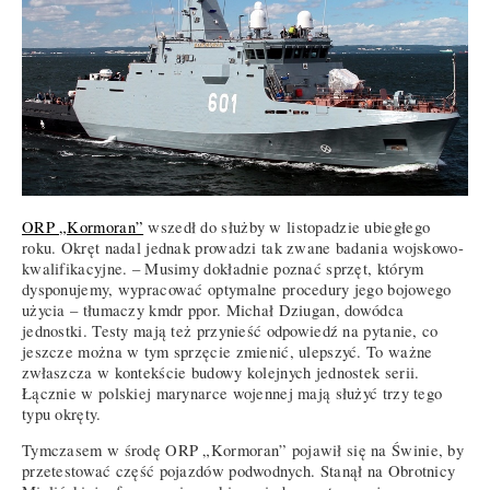
ORP „Kormoran”
wszedł do służby w listopadzie ubiegłego
roku. Okręt nadal jednak prowadzi tak zwane badania wojskowo-
kwalifikacyjne. – Musimy dokładnie poznać sprzęt, którym
dysponujemy, wypracować optymalne procedury jego bojowego
użycia – tłumaczy kmdr ppor. Michał Dziugan, dowódca
jednostki. Testy mają też przynieść odpowiedź na pytanie, co
jeszcze można w tym sprzęcie zmienić, ulepszyć. To ważne
zwłaszcza w kontekście budowy kolejnych jednostek serii.
Łącznie w polskiej marynarce wojennej mają służyć trzy tego
typu okręty.
Tymczasem w środę ORP „Kormoran” pojawił się na Świnie, by
przetestować część pojazdów podwodnych. Stanął na Obrotnicy