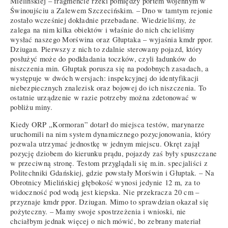
Mielińskiej – fragmencie rzeki pomiędzy portem wojennym w
Świnoujściu a Zalewem Szczecińskim. – Dno w tamtym rejonie
zostało wcześniej dokładnie przebadane. Wiedzieliśmy, że
zalega na nim kilka obiektów i właśnie do nich chcieliśmy
wysłać naszego Morświna oraz Głuptaka – wyjaśnia kmdr ppor.
Dziugan. Pierwszy z nich to zdalnie sterowany pojazd, który
posłużyć może do podkładania toczków, czyli ładunków do
niszczenia min. Głuptak porusza się na podobnych zasadach, a
występuje w dwóch wersjach: inspekcyjnej do identyfikacji
niebezpiecznych znalezisk oraz bojowej do ich niszczenia. To
ostatnie urządzenie w razie potrzeby można zdetonować w
pobliżu miny.
Kiedy ORP „Kormoran” dotarł do miejsca testów, marynarze
uruchomili na nim system dynamicznego pozycjonowania, który
pozwala utrzymać jednostkę w jednym miejscu. Okręt zajął
pozycję dziobem do kierunku prądu, pojazdy zaś były spuszczane
w przeciwną stronę. Testom przyglądali się m.in. specjaliści z
Politechniki Gdańskiej, gdzie powstały Morświn i Głuptak. – Na
Obrotnicy Mielińskiej głębokość wynosi jedynie 12 m, za to
widoczność pod wodą jest kiepska. Nie przekracza 20 cm –
przyznaje kmdr ppor. Dziugan. Mimo to sprawdzian okazał się
pożyteczny. – Mamy swoje spostrzeżenia i wnioski, nie
chciałbym jednak więcej o nich mówić, bo zebrany materiał