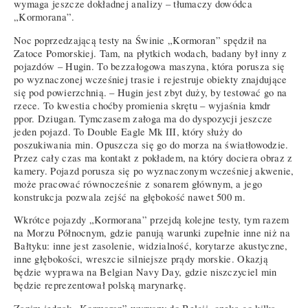
wymaga jeszcze dokładnej analizy – tłumaczy dowódca
„Kormorana”.
Noc poprzedzającą testy na Świnie „Kormoran” spędził na
Zatoce Pomorskiej. Tam, na płytkich wodach, badany był inny z
pojazdów – Hugin. To bezzałogowa maszyna, która porusza się
po wyznaczonej wcześniej trasie i rejestruje obiekty znajdujące
się pod powierzchnią. – Hugin jest zbyt duży, by testować go na
rzece. To kwestia choćby promienia skrętu – wyjaśnia kmdr
ppor. Dziugan. Tymczasem załoga ma do dyspozycji jeszcze
jeden pojazd. To Double Eagle Mk III, który służy do
poszukiwania min. Opuszcza się go do morza na światłowodzie.
Przez cały czas ma kontakt z pokładem, na który dociera obraz z
kamery. Pojazd porusza się po wyznaczonym wcześniej akwenie,
może pracować równocześnie z sonarem głównym, a jego
konstrukcja pozwala zejść na głębokość nawet 500 m.
Wkrótce pojazdy „Kormorana” przejdą kolejne testy, tym razem
na Morzu Północnym, gdzie panują warunki zupełnie inne niż na
Bałtyku: inne jest zasolenie, widzialność, korytarze akustyczne,
inne głębokości, wreszcie silniejsze prądy morskie. Okazją
będzie wyprawa na Belgian Navy Day, gdzie niszczyciel min
będzie reprezentował polską marynarkę.