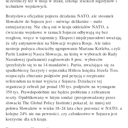
uczestniczy też w misji w Iraku, szkoląc irackich logistyków i
techników wojskowych.
Bratysława oficjalnie popiera działania NATO, ale stosunek
Słowaków do Sojuszu jest – mówiąc delikatnie – mało
entuzjastyczny. Nie chcą oni w kraju oddziałów NATO, a
ćwiczenia wojskowe w ramach Sojuszu odbywają się bez
rozgłosu, wręcz w tajemnicy. Eksperci międzynarodowi uważają,
że siły antynatowskie na Słowacji wspiera Rosja. Ale takie
nastroje podsyca chociażby ugrupowanie Mariana Kotleba, czyli
Partii Ludowej Nasza Słowacja, na którą w wyborach do Rady
Narodowej (parlament) zagłosowało 8 proc. wyborców
(przełożyło się to na 14 mandatów). Partia, uważająca się za
spadkobiercę faszysty i sojusznika Hitlera księdza Józefa Tiso,
rozpoczęła zbieranie podpisów pod petycją o rozpisanie
referendum na temat wyjścia z Sojuszu. Działacze tej
organizacji zebrali już ponad 150 tys. podpisów na wymagane
350 tys. Prawdopodobnie nie będzie problemu z zebraniem
reszty. Opublikowany w lutym sondaż (przeprowadzony przez
słowacki The Global Policy Institute) pokazał, że mniej niż
połowa Słowaków w wieku 18–24 lata chce pozostać w NATO, a
kolejne 24% nie ma pewności, czy członkostwo w Sojuszu jest
korzystne dla ich kraju.