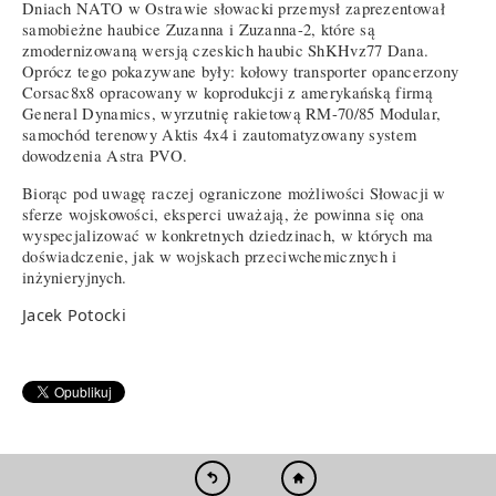
Dniach NATO w Ostrawie słowacki przemysł zaprezentował
samobieżne haubice Zuzanna i Zuzanna-2, które są
zmodernizowaną wersją czeskich haubic ShKHvz77 Dana.
Oprócz tego pokazywane były: kołowy transporter opancerzony
Corsac8x8 opracowany w koprodukcji z amerykańską firmą
General Dynamics, wyrzutnię rakietową RM-70/85 Modular,
samochód terenowy Aktis 4x4 i zautomatyzowany system
dowodzenia Astra PVO.
Biorąc pod uwagę raczej ograniczone możliwości Słowacji w
sferze wojskowości, eksperci uważają, że powinna się ona
wyspecjalizować w konkretnych dziedzinach, w których ma
doświadczenie, jak w wojskach przeciwchemicznych i
inżynieryjnych.
Jacek Potocki