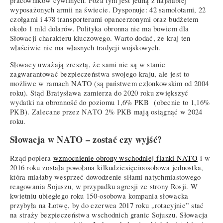
pracowników cywilnych. Poza tym jest jedną z najsłabiej
wyposażonych armii na świecie. Dysponuje: 42 samolotami, 22
czołgami i 478 transporterami opancerzonymi oraz budżetem
około 1 mld dolarów. Polityka obronna nie ma bowiem dla
Słowacji charakteru kluczowego. Warto dodać, że kraj ten
właściwie nie ma własnych tradycji wojskowych.
Słowacy uważają zresztą, że sami nie są w stanie
zagwarantować bezpieczeństwa swojego kraju, ale jest to
możliwe w ramach NATO (są państwem członkowskim od 2004
roku). Stąd Bratysława zamierza do 2020 roku zwiększyć
wydatki na obronność do poziomu 1,6% PKB (obecnie to 1,16%
PKB). Zalecane przez NATO 2% PKB mają osiągnąć w 2024
roku.
Słowacja w NATO – zostać czy wyjść?
Rząd popiera
wzmocnienie obrony wschodniej flanki NATO
i w
2016 roku została powołana kilkudziesięcioosobowa jednostka,
która miałaby wesprzeć dowodzenie siłami natychmiastowego
reagowania Sojuszu, w przypadku agresji ze strony Rosji. W
kwietniu ubiegłego roku 150-osobowa kompania słowacka
przybyła na Łotwę, by do czerwca 2017 roku „rotacyjnie” stać
na straży bezpieczeństwa wschodnich granic Sojuszu. Słowacja