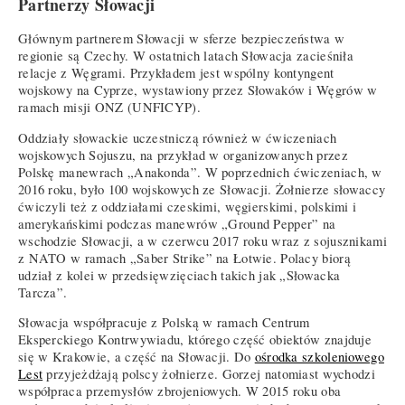
Partnerzy Słowacji
Głównym partnerem Słowacji w sferze bezpieczeństwa w
regionie są Czechy. W ostatnich latach Słowacja zacieśniła
relacje z Węgrami. Przykładem jest wspólny kontyngent
wojskowy na Cyprze, wystawiony przez Słowaków i Węgrów w
ramach misji ONZ (UNFICYP).
Oddziały słowackie uczestniczą również w ćwiczeniach
wojskowych Sojuszu, na przykład w organizowanych przez
Polskę manewrach „Anakonda”. W poprzednich ćwiczeniach, w
2016 roku, było 100 wojskowych ze Słowacji. Żołnierze słowaccy
ćwiczyli też z oddziałami czeskimi, węgierskimi, polskimi i
amerykańskimi podczas manewrów „Ground Pepper” na
wschodzie Słowacji, a w czerwcu 2017 roku wraz z sojusznikami
z NATO w ramach „Saber Strike” na Łotwie. Polacy biorą
udział z kolei w przedsięwzięciach takich jak „Słowacka
Tarcza”.
Słowacja współpracuje z Polską w ramach Centrum
Eksperckiego Kontrwywiadu, którego część obiektów znajduje
się w Krakowie, a część na Słowacji. Do
ośrodka szkoleniowego
Lest
przyjeżdżają polscy żołnierze. Gorzej natomiast wychodzi
współpraca przemysłów zbrojeniowych. W 2015 roku oba