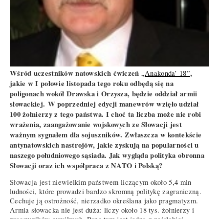
Wśród uczestników natowskich ćwiczeń
,
„Anakonda’ 18”
jakie w I połowie listopada tego roku odbędą się na
poligonach wokół Drawska i Orzysza, będzie oddział armii
słowackiej.
W poprzedniej edycji manewrów wzięło udział
100 żołnierzy z tego państwa. I choć ta liczba może nie robi
wrażenia, zaangażowanie wojskowych ze Słowacji jest
ważnym sygnałem dla sojuszników. Zwłaszcza w kontekście
antynatowskich nastrojów, jakie zyskują na popularności u
naszego południowego sąsiada. Jak wygląda polityka obronna
Słowacji oraz ich współpraca z NATO i Polską?
Słowacja jest niewielkim państwem liczącym około 5,4 mln
ludności, które prowadzi bardzo skromną politykę zagraniczną.
Cechuje ją ostrożność, nierzadko określana jako pragmatyzm.
Armia słowacka nie jest duża: liczy około 18 tys. żołnierzy i