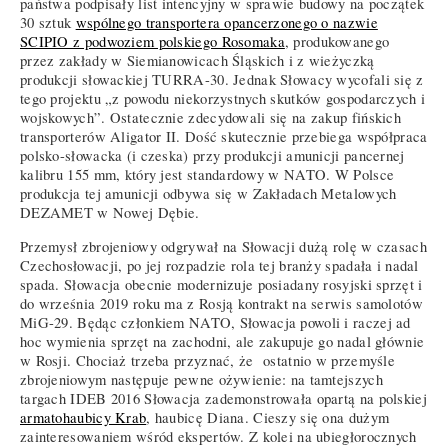
państwa podpisały list intencyjny w sprawie budowy na początek
30 sztuk
wspólnego transportera opancerzonego o nazwie
SCIPIO z podwoziem polskiego Rosomaka
, produkowanego
przez zakłady w Siemianowicach Śląskich i z wieżyczką
produkcji słowackiej TURRA-30. Jednak Słowacy wycofali się z
tego projektu „z powodu niekorzystnych skutków gospodarczych i
wojskowych”. Ostatecznie zdecydowali się na zakup fińskich
transporterów Aligator II. Dość skutecznie przebiega współpraca
polsko-słowacka (i czeska) przy produkcji amunicji pancernej
kalibru 155 mm, który jest standardowy w NATO. W Polsce
produkcja tej amunicji odbywa się w Zakładach Metalowych
DEZAMET w Nowej Dębie.
Przemysł zbrojeniowy odgrywał na Słowacji dużą rolę w czasach
Czechosłowacji, po jej rozpadzie rola tej branży spadała i nadal
spada. Słowacja obecnie modernizuje posiadany rosyjski sprzęt i
do września 2019 roku ma z Rosją kontrakt na serwis samolotów
MiG-29. Będąc członkiem NATO, Słowacja powoli i raczej ad
hoc wymienia sprzęt na zachodni, ale zakupuje go nadal głównie
w Rosji. Chociaż trzeba przyznać, że ostatnio w przemyśle
zbrojeniowym następuje pewne ożywienie: na tamtejszych
targach IDEB 2016 Słowacja zademonstrowała opartą na polskiej
armatohaubicy Krab
, haubicę Diana. Cieszy się ona dużym
zainteresowaniem wśród ekspertów. Z kolei na ubiegłorocznych