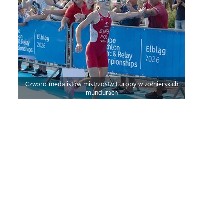
Czworo medalistów mistrzostw Europy w żołnierskich
mundurach