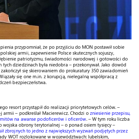
pienia przypomniał, że po przyjściu do MON postawił sobie
lskiej armii, zapewnienie Polsce skutecznych sojuszy,
łębienie patriotyzmu, świadomości narodowej i gotowości do
ch tych dziedzinach była niedobra – przekonywał. Jako dowód
y zakończył się skierowaniem do prokuratury 350 zawiadomień
iązały się one m.in. z korupcją, nielegalną współpracą z
czeń bezpieczeństwa.
ego resort przystąpił do realizacji priorytetowych celów. –
ój armii – podkreślał Macierewicz. Chodzi o
zniesienie przepisu,
imitów na awanse podoficerów i oficerów
. – W tym roku liczba
ego wojska obrony terytorialnej – o ponad osiem tysięcy –
sił zbrojnych to jedno z największych wyzwań podjętych przez
ygady WOT rozlokowane w województwach: lubelskim,