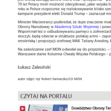
70 lat Polacy mieli możność zdecydować, jakie wojska b
roku w Polsce rozpocznie się rozlokowywanie blisko sześ
kampanii prezydent elekt Donald Trump – zaznaczał min
Minister Macierewicz podkreślał, że duże znaczenie mia
Obrony Narodowej w
Akademię Sztuki Wojennej
i powo
Wspominał też o odbudowywaniu pamięci o żołnierzach n
stoczyli, będą obecne w strukturze polskiej armii – zap
smoleńską i propozycji szefowej MAK Tatiany Anodiny, 
Na zakończenie szef MON odwołał się do przyszłości. –
Warszawie stanie Kolumna Chwały Wojska Polskiego – p
Łukasz Zalesiński
autor zdjęć: mjr Robert Siemaszko/CO MON
CZYTAJ NA PORTALU
Dowództwo Obrony Teryt