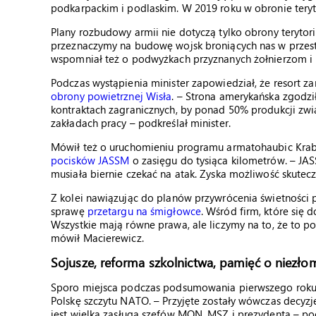
podkarpackim i podlaskim. W 2019 roku w obronie teryto
Plany rozbudowy armii nie dotyczą tylko obrony terytori
przeznaczymy na budowę wojsk broniących nas w przes
wspomniał też o podwyżkach przyznanych żołnierzom i
Podczas wystąpienia minister zapowiedział, że resort z
obrony powietrznej Wisła
. – Strona amerykańska zgodzi
kontraktach zagranicznych, by ponad 50% produkcji zwi
zakładach pracy – podkreślał minister.
Mówił też o uruchomieniu programu armatohaubic Krab, 
pocisków JASSM
o zasięgu do tysiąca kilometrów. – JAS
musiała biernie czekać na atak. Zyska możliwość skutec
Z kolei nawiązując do planów przywrócenia świetności 
sprawę
przetargu na śmigłowce
. Wśród firm, które się d
Wszystkie mają równe prawa, ale liczymy na to, że to p
mówił Macierewicz.
Sojusze, reforma szkolnictwa, pamięć o niezł
Sporo miejsca podczas podsumowania pierwszego roku 
Polskę szczytu NATO. – Przyjęte zostały wówczas decyz
jest wielką zasługą szefów MON, MSZ i prezydenta – po