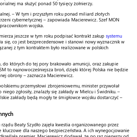
rialnej ma służyć ponad 50 tysięcy żołnierzy.
alnej. – W tym i przyszłym roku ponad miliard złotych
trzeni cybernetycznej – zapowiada Macierewicz. Szef MON
 pracownikom wojska.
amierza jeszcze w tym roku podpisać kontrakt zakup
systemu
ła się, co jest bezprecedensowe i stanowi nowy wyznacznik w
ązanej z tym kontraktem było realizowane w polskich
do których do tej pory brakowało amunicji, oraz zakupie
SM to najnowocześniejsza broń, dzięki której Polska nie będzie
znej obrony – zaznacza Macierewicz.
polskiemu przemysłowi zbrojeniowemu, minister przywołał
o niego zgłosiły, znalazły się zakłady w Mielcu i Świdniku. –
olskie zakłady będą mogły te śmigłowce wojsku dostarczyć –
omnych
rządu Beaty Szydło zajęła kwestia organizowanego przez
je kluczowe dla naszego bezpieczeństwa. A ich wynegocjowanie
dkreślała premier. Macierewicz dodawał, że po raz pierwszy od