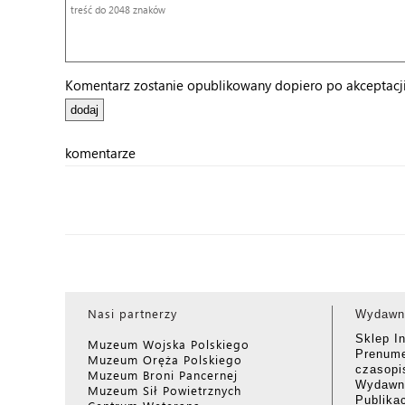
Komentarz zostanie opublikowany dopiero po akceptacji 
komentarze
Nasi partnerzy
Wydawn
Sklep I
Muzeum Wojska Polskiego
Prenume
Muzeum Oręża Polskiego
czasop
Muzeum Broni Pancernej
Wydawni
Muzeum Sił Powietrznych
Publika