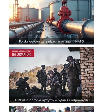
Polska gotowa zarządzać rurociągami NATO
Ustawa o obronie ojczyzny – pytania i odpowiedzi