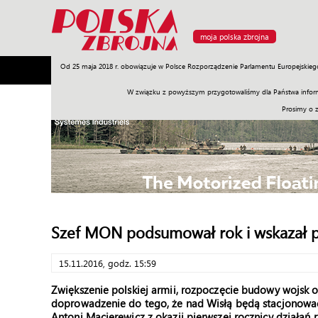
moja polska zbrojna
Od 25 maja 2018 r. obowiązuje w Polsce Rozporządzenie Parlamentu Europejskieg
Armia
Poligon
Sprzęt
Misje
Polityka
Prawo
W związku z powyższym przygotowaliśmy dla Państwa inform
Prosimy o 
Szef MON podsumował rok i wskazał p
15.11.2016, godz. 15:59
Zwiększenie polskiej armii, rozpoczęcie budowy wojsk o
doprowadzenie do tego, że nad Wisłą będą stacjonować 
Antoni Macierewicz z okazji pierwszej rocznicy działań