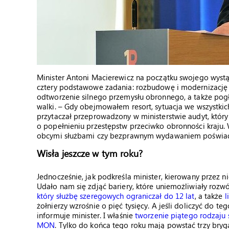
Minister Antoni Macierewicz na początku swojego wystą
cztery podstawowe zadania: rozbudowę i modernizację po
odtworzenie silnego przemysłu obronnego, a także pog
walki. – Gdy obejmowałem resort, sytuacja we wszystki
przytaczał przeprowadzony w ministerstwie audyt, któr
o popełnieniu przestępstw przeciwko obronności kraju. W
obcymi służbami czy bezprawnym wydawaniem poświad
Wisła jeszcze w tym roku?
Jednocześnie, jak podkreśla minister, kierowany przez ni
Udało nam się zdjąć bariery, które uniemożliwiały rozw
który służbę szeregowych ograniczał do 12 lat
, a także
l
żołnierzy wzrośnie o pięć tysięcy. A jeśli doliczyć do t
informuje minister. I właśnie
tworzenie piątego rodzaju 
MON
. Tylko do końca tego roku mają powstać trzy br