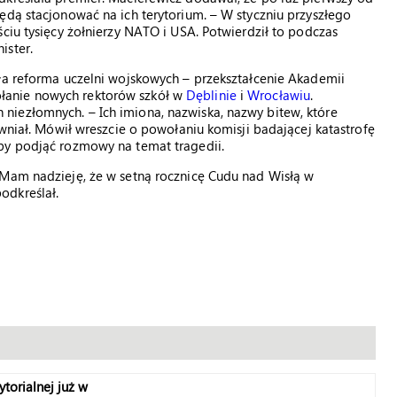
ędą stacjonować na ich terytorium. – W styczniu przyszłego
ciu tysięcy żołnierzy NATO i USA. Potwierdził to podczas
ister.
ła reforma uczelni wojskowych – przekształcenie Akademii
łanie nowych rektorów szkół w
Dęblinie
i
Wrocławiu
.
iezłomnych. – Ich imiona, nazwiska, nazwy bitew, które
ewniał. Mówił wreszcie o powołaniu komisji badającej katastrofę
by podjąć rozmowy na temat tragedii.
 Mam nadzieję, że w setną rocznicę Cudu nad Wisłą w
odkreślał.
orialnej już w