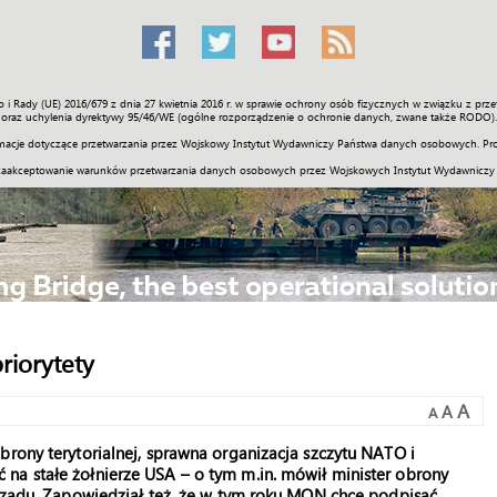
o i Rady (UE) 2016/679 z dnia 27 kwietnia 2016 r. w sprawie ochrony osób fizycznych w związku z 
Świat
Społeczność
Sport
Historia
Galerie
Wideo
ENGLI
oraz uchylenia dyrektywy 95/46/WE (ogólne rozporządzenie o ochronie danych, zwane także RODO).
acje dotyczące przetwarzania przez Wojskowy Instytut Wydawniczy Państwa danych osobowych. Pro
zaakceptowanie warunków przetwarzania danych osobowych przez Wojskowych Instytut Wydawniczy
riorytety
A
A
A
brony terytorialnej, sprawna organizacja szczytu NATO i
na stałe żołnierze USA – o tym m.in. mówił minister obrony
 rządu. Zapowiedział też, że w tym roku MON chce podpisać