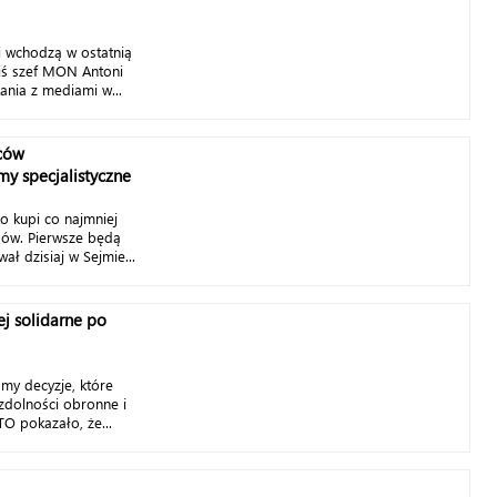
j wchodzą w ostatnią
iś szef MON Antoni
nia z mediami w...
ców
y specjalistyczne
o kupi co najmniej
pów. Pierwsze będą
ał dzisiaj w Sejmie...
ej solidarne po
my decyzje, które
zdolności obronne i
TO pokazało, że...