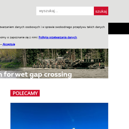
przetwarzaniem danych osobowych i w sprawie swobodnego przepływu takich danych
SH
SKLEP
Jednodniówki
Praca w WIW
simy o zapoznanie się z nimi:
Polityka przetwarzania danych
.
 –
Akceptuję
POLECAMY