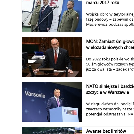
marcu 2017 roku
Wojska obrony terytorialne
fazę budowy – zapewnił dz
Macierewicz podczas spotka
MON: Zamiast śmigłow
wielozadaniowych chcem
Do 2022 roku polskie wojsk
50 śmigłowców różnych ty
już za dwa lata – zadeklarow
NATO silniejsze i bardzi
szczycie w Warszawie
W ciągu dwóch dni podjęliś
znacząco wzmocniły nasze 
potencjał odstraszania. NA
Awanse bez limitów