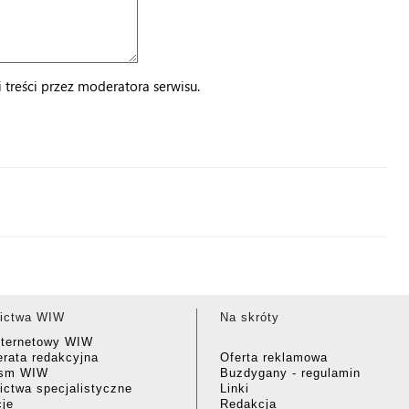
treści przez moderatora serwisu.
ictwa WIW
Na skróty
nternetowy WIW
rata redakcyjna
Oferta reklamowa
ism WIW
Buzdygany - regulamin
ctwa specjalistyczne
Linki
cje
Redakcja