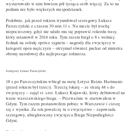
wystartowało w nim bowiem pół tysiąca osób więcej. Za to na
podium nie było większych niespodzianek.
Podobnie, jak przed rokiem tryumfował szeregowy Łukasz
Parszczyński z czasem 30 min 11 s. Na mecie był trochę
niepocieszony, gdyż nie udało mu się poprawić rekordu trasy,
który ustanowił w 2014 roku. Tym razem biegł o 8 s wolniej.
Jednak na osłodę oprócz sygnetu – nagrody dla zwycięzcy w
kategorii open mężczyzn – otrzymał również puchar od ministra
obrony narodowej dla najlepszego żołnierza.
Szeregowy Łukasz Parszczyński.
18 s po Parszczyńskim wbiegł na metę Łotysz Reinis Hartmanis
(przed rokiem był trzeci). Trzecią lokatę – ze stratą 44 s do
zwycięzcy – zajął st. szer. Łukasz Kujawski, który debiutował na
trasie warszawskiego biegu. – Przeważnie w startowałem w
Gdyni. Tym razem postanowiłem pobiec w Warszawie i cieszę
się z wyniku. Za rok powalczę tu o zwycięstwo – zapowiada
szeregowy, ubiegłoroczny zwycięzca Biegu Niepodległości
Gdyni.