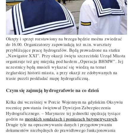
Okręty i sprzęt rozstawiony na brzegu będzie można zwiedzać
do 16.00. Organizatorzy zapowiadają też m.in. warsztaty
przybliżające pracę hydrografów. Będą prowadzone na statku
„Nawigator XXI”. Przy okazji święta szczeciński Urząd Miasta
organizuje też grę miejską pod hasłem „Operacja BHMW”. Jej
uczestnicy będą musieli wykazać się wiedzą na temat
żeglarskiej historii miasta, a przy okazji ze zdobywanych na
trasie puzzli poskładać mapę hydrograficzną.
Czym się zajmują hydrografowie na co dzień
Kilka dni wcześniej w Porcie Wojennym na gdyńskim Oksywiu
rocznicę powstania świętował Dywizjon Zabezpieczenia
Hydrograficznego. – Marynarze tej jednostki spędzają tysiące
godzin na
morskich sondażach i pomiarach batymetrycznych
.
Drugie tyle na opracowywaniu danych i przygotowywaniu
dokumentów niezbędnych do prawidłowego funkcjonowania