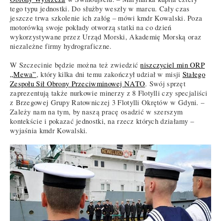
tego typu jednostki. Do służby weszły w marcu. Cały czas
jeszcze trwa szkolenie ich załóg – mówi kmdr Kowalski. Poza
motorówką swoje pokłady otworzą statki na co dzień
wykorzystywane przez Urząd Morski, Akademię Morską oraz
niezależne firmy hydrograficzne.
W Szczecinie będzie można też zwiedzić
niszczyciel min ORP
„Mewa”
, który kilka dni temu zakończył udział w misji
Stałego
Zespołu Sił Obrony Przeciwminowej NATO
. Swój sprzęt
zaprezentują także nurkowie minerzy z 8 Flotylli czy specjaliści
z Brzegowej Grupy Ratowniczej 3 Flotylli Okrętów w Gdyni. –
Zależy nam na tym, by naszą pracę osadzić w szerszym
kontekście i pokazać jednostki, na rzecz których działamy –
wyjaśnia kmdr Kowalski.