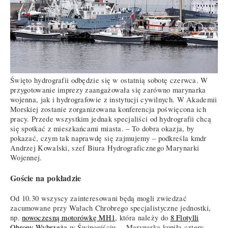
Święto hydrografii odbędzie się w ostatnią sobotę czerwca. W
przygotowanie imprezy zaangażowała się zarówno marynarka
wojenna, jak i hydrografowie z instytucji cywilnych. W Akademii
Morskiej zostanie zorganizowana konferencja poświęcona ich
pracy. Przede wszystkim jednak specjaliści od hydrografii chcą
się spotkać z mieszkańcami miasta. – To dobra okazja, by
pokazać, czym tak naprawdę się zajmujemy – podkreśla kmdr
Andrzej Kowalski, szef Biura Hydrograficznego Marynarki
Wojennej.
Goście na pokładzie
Od 10.30 wszyscy zainteresowani będą mogli zwiedzać
zacumowane przy Wałach Chrobrego specjalistyczne jednostki,
np.
nowoczesną motorówkę MH1
, która należy do
8 Flotylli
Obrony Wybrzeża
w Świnoujściu. – Marynarka kupiła cztery