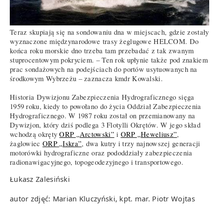
Teraz skupiają się na sondowaniu dna w miejscach, gdzie zostały
wyznaczone międzynarodowe trasy żeglugowe HELCOM. Do
końca roku morskie dno trzeba tam przebadać z tak zwanym
stuprocentowym pokryciem. – Ten rok upłynie także pod znakiem
prac sondażowych na podejściach do portów usytuowanych na
środkowym Wybrzeżu – zaznacza kmdr Kowalski.
Historia Dywizjonu Zabezpieczenia Hydrograficznego sięga
1959 roku, kiedy to powołano do życia Oddział Zabezpieczenia
Hydrograficznego. W 1987 roku został on przemianowany na
Dywizjon, który dziś podlega 3 Flotylli Okrętów. W jego skład
wchodzą okręty
ORP „Arctowski”
i
ORP „Heweliusz”
,
żaglowiec
ORP „Iskra”
, dwa kutry i trzy najnowszej generacji
motorówki hydrograficzne oraz pododdziały zabezpieczenia
radionawigacyjnego, topogeodezyjnego i transportowego.
Łukasz Zalesiński
autor zdjęć: Marian Kluczyński, kpt. mar. Piotr Wojtas