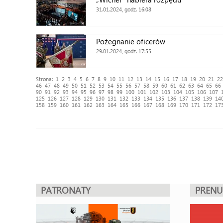
31.01.2024, godz. 16:08
Pożegnanie oficerów
29.01.2024, godz. 17:55
Strona:
1
2
3
4
5
6
7
8
9
10
11
12
13
14
15
16
17
18
19
20
21
22
46
47
48
49
50
51
52
53
54
55
56
57
58
59
60
61
62
63
64
65
66
90
91
92
93
94
95
96
97
98
99
100
101
102
103
104
105
106
107
125
126
127
128
129
130
131
132
133
134
135
136
137
138
139
14
158
159
160
161
162
163
164
165
166
167
168
169
170
171
172
17
PATRONATY
PREN