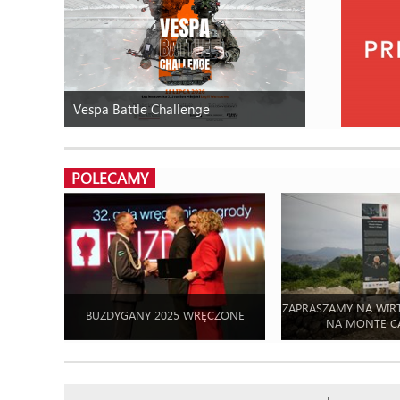
Vespa Battle Challenge
POLECAMY
ZAPRASZAMY NA WIR
BUZDYGANY 2025 WRĘCZONE
NA MONTE C