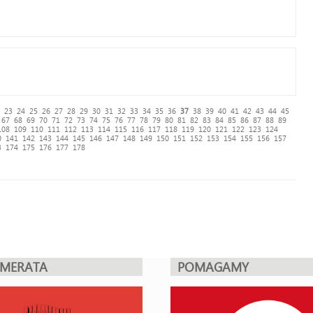
23
24
25
26
27
28
29
30
31
32
33
34
35
36
37
38
39
40
41
42
43
44
45
67
68
69
70
71
72
73
74
75
76
77
78
79
80
81
82
83
84
85
86
87
88
89
108
109
110
111
112
113
114
115
116
117
118
119
120
121
122
123
124
0
141
142
143
144
145
146
147
148
149
150
151
152
153
154
155
156
157
3
174
175
176
177
178
UMERATA
POMAGAMY