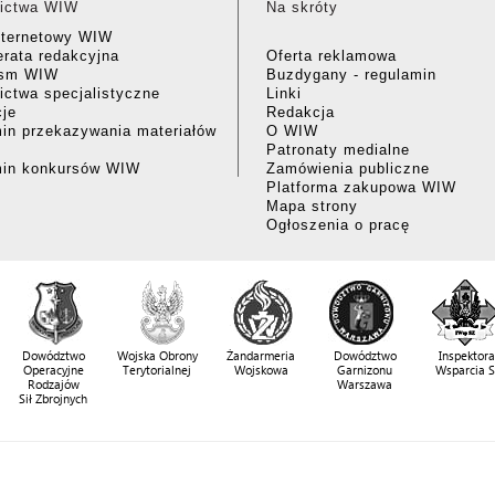
ictwa WIW
Na skróty
nternetowy WIW
rata redakcyjna
Oferta reklamowa
ism WIW
Buzdygany - regulamin
ctwa specjalistyczne
Linki
cje
Redakcja
in przekazywania materiałów
O WIW
Patronaty medialne
min konkursów WIW
Zamówienia publiczne
Platforma zakupowa WIW
Mapa strony
Ogłoszenia o pracę
Dowództwo
Wojska Obrony
Żandarmeria
Dowództwo
Inspektora
Operacyjne
Terytorialnej
Wojskowa
Garnizonu
Wsparcia 
Rodzajów
Warszawa
Sił Zbrojnych