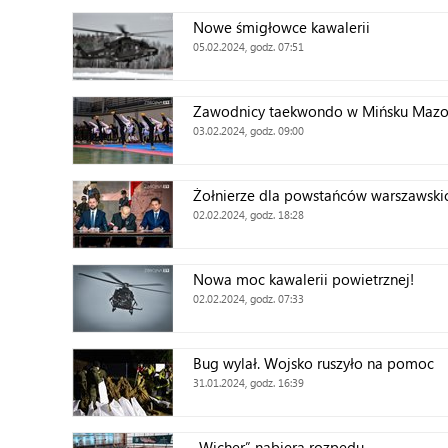
Nowe śmigłowce kawalerii
05.02.2024, godz. 07:51
Zawodnicy taekwondo w Mińsku Maz
03.02.2024, godz. 09:00
Żołnierze dla powstańców warszawski
02.02.2024, godz. 18:28
Nowa moc kawalerii powietrznej!
02.02.2024, godz. 07:33
Bug wylał. Wojsko ruszyło na pomoc
31.01.2024, godz. 16:39
„Wicher” nabiera rozpędu