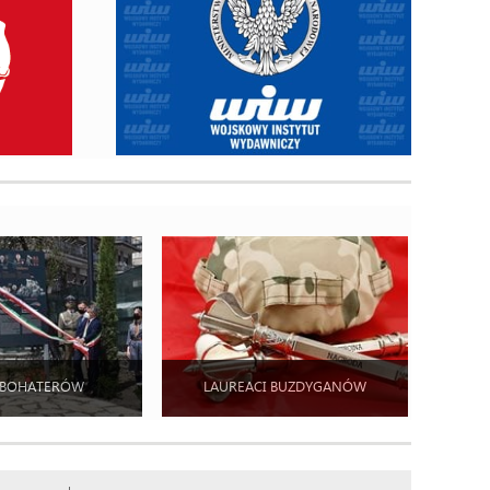
 BOHATERÓW
LAUREACI BUZDYGANÓW