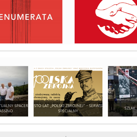
TUALNY SPACER
STO LAT „POLSKI ZBROJNEJ” - SERWIS
SZLAK
ASSINO
SPECJALNY