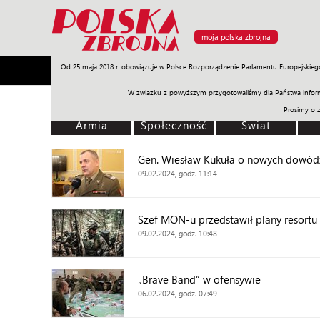
moja polska zbrojna
Od 25 maja 2018 r. obowiązuje w Polsce Rozporządzenie Parlamentu Europejskieg
Armia
Poligon
Sprzęt
Misje
Polityka
Prawo
W związku z powyższym przygotowaliśmy dla Państwa inform
Prosimy o 
Armia
Społeczność
Świat
Gen. Wiesław Kukuła o nowych dowód
09.02.2024, godz. 11:14
Szef MON-u przedstawił plany resortu
09.02.2024, godz. 10:48
„Brave Band” w ofensywie
06.02.2024, godz. 07:49