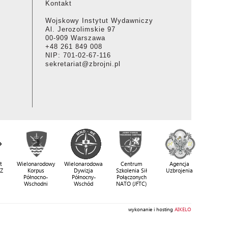
Kontakt
Wojskowy Instytut Wydawniczy
Al. Jerozolimskie 97
00-909 Warszawa
+48 261 849 008
NIP: 701-02-67-116
sekretariat@zbrojni.pl
t
Wielonarodowy
Wielonarodowa
Centrum
Agencja
SZ
Korpus
Dywizja
Szkolenia Sił
Uzbrojenia
Północno-
Północny-
Połączonych
Wschodni
Wschód
NATO (JFTC)
wykonanie i hosting
AIKELO