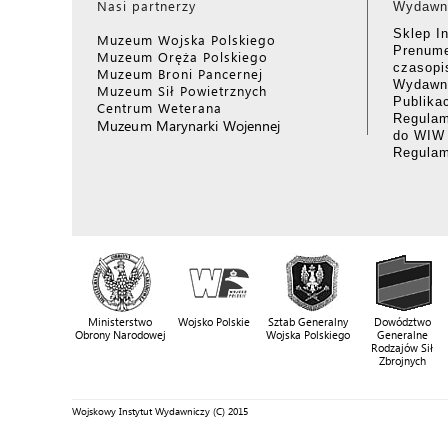
Nasi partnerzy
Wydawn
Sklep I
Muzeum Wojska Polskiego
Prenume
Muzeum Oręża Polskiego
czasop
Muzeum Broni Pancernej
Wydawni
Muzeum Sił Powietrznych
Publika
Centrum Weterana
Regulam
Muzeum Marynarki Wojennej
do WIW
Regula
Ministerstwo
Wojsko Polskie
Sztab Generalny
Dowództwo
Obrony Narodowej
Wojska Polskiego
Generalne
Rodzajów Sił
Zbrojnych
Wojskowy Instytut Wydawniczy (C) 2015