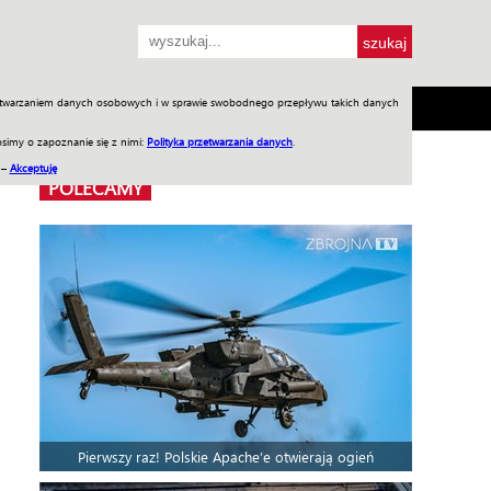
przetwarzaniem danych osobowych i w sprawie swobodnego przepływu takich danych
SH
SKLEP
Jednodniówki
Praca w WIW
simy o zapoznanie się z nimi:
Polityka przetwarzania danych
.
 –
Akceptuję
POLECAMY
Pierwszy raz! Polskie Apache’e otwierają ogień