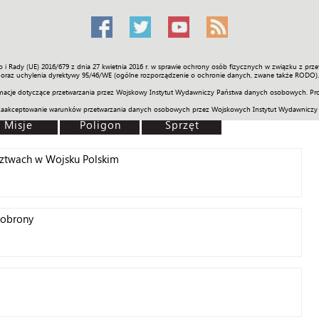
o i Rady (UE) 2016/679 z dnia 27 kwietnia 2016 r. w sprawie ochrony osób fizycznych w związku z 
Świat
Społeczność
Sport
Historia
Galerie
Wideo
ENGLI
oraz uchylenia dyrektywy 95/46/WE (ogólne rozporządzenie o ochronie danych, zwane także RODO).
acje dotyczące przetwarzania przez Wojskowy Instytut Wydawniczy Państwa danych osobowych. Pro
zaakceptowanie warunków przetwarzania danych osobowych przez Wojskowych Instytut Wydawniczy
Misje
Poligon
Sprzęt
ztwach w Wojsku Polskim
 obrony