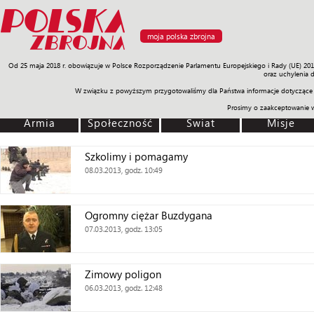
moja polska zbrojna
Od 25 maja 2018 r. obowiązuje w Polsce Rozporządzenie Parlamentu Europejskiego i Rady (UE) 20
Armia
Poligon
Sprzęt
Misje
Polityka
Prawo
Świat
Sp
oraz uchylenia 
W związku z powyższym przygotowaliśmy dla Państwa informacje dotyczące 
Prosimy o zaakceptowanie 
Armia
Społeczność
Świat
Misje
Szkolimy i pomagamy
08.03.2013, godz. 10:49
Ogromny ciężar Buzdygana
07.03.2013, godz. 13:05
Zimowy poligon
06.03.2013, godz. 12:48