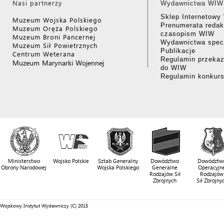
Nasi partnerzy
Wydawnictwa WIW
Sklep Internetow
Muzeum Wojska Polskiego
Prenumerata redak
Muzeum Oręża Polskiego
czasopism WIW
Muzeum Broni Pancernej
Wydawnictwa specj
Muzeum Sił Powietrznych
Publikacje
Centrum Weterana
Regulamin przekaz
Muzeum Marynarki Wojennej
do WIW
Regulamin konkur
Ministerstwo
Wojsko Polskie
Sztab Generalny
Dowództwo
Dowództw
Obrony Narodowej
Wojska Polskiego
Generalne
Operacyjn
Rodzajów Sił
Rodzajów
Zbrojnych
Sił Zbrojny
Wojskowy Instytut Wydawniczy (C) 2015