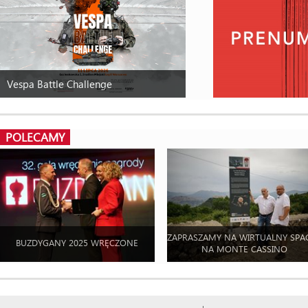
Vespa Battle Challenge
POLECAMY
ZAPRASZAMY NA WIRTUALNY SPA
BUZDYGANY 2025 WRĘCZONE
NA MONTE CASSINO